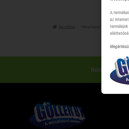
A termékei
az Interne
termékünk 
Kezdőlap
“Ultra Derm” címkével rend
elérhetősé
Megértésü
Nem találsz val