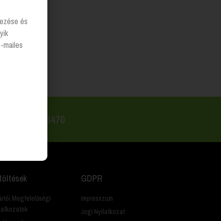
lyezése és
yik
e-mailes
 +36 20 223 8470
töltések
GDPR
rtói Megfelelőségi
Impresszum
latkozatok
Jogi Nyilatkozat