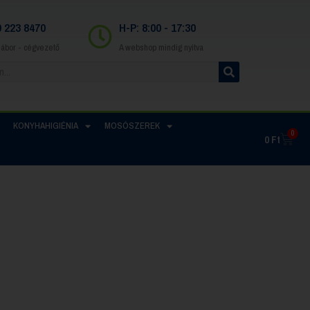
0 223 8470
H-P: 8:00 - 17:30
Gábor - cégvezető
A webshop mindig nyitva
KONYHAHIGIÉNIA
MOSÓSZEREK
0
0
Ft