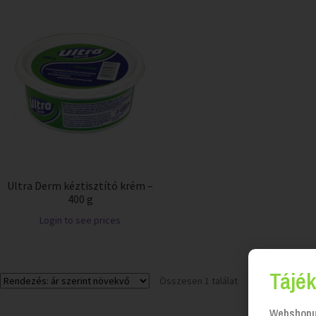
Ultra Derm kéztisztító krém –
400 g
Login to see prices
Tájék
Összesen 1 találat
Webshopun