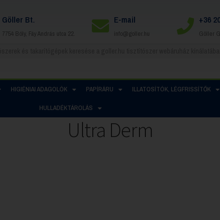
Göller Bt.
E-mail
+36 2
7754 Bóly, Fáy András utca 22.
info@goller.hu
Göller 
HIGIÉNIAI ADAGOLÓK
PAPÍRÁRU
ILLATOSÍTÓK, LÉGFRISSÍTŐK
HULLADÉKTÁROLÁS
Ultra Derm