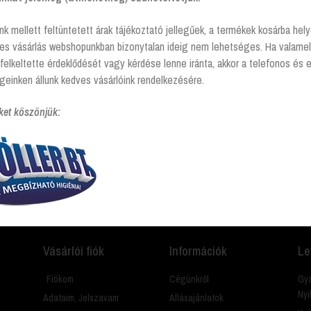
nk mellett feltüntetett árak tájékoztató jellegűek, a termékek kosárba he
tes vásárlás webshopunkban bizonytalan ideig nem lehetséges. Ha valamel
felkeltette érdeklődését vagy kérdése lenne iránta, akkor a telefonos és 
elkező termékek
geinken állunk kedves vásárlóink rendelkezésére.
ket köszönjük:
amit? Hívj és segítünk Hétfőtől - péntekig 8:00 -17:00
Vásárlói fiók
Információk
Le
Fiókom
Cégünkről
Gyá
Nyi
Adataim, Jelszavam
Állásajánlatok