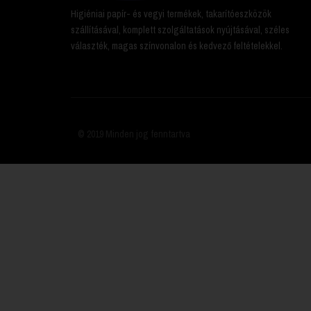
Higiéniai papír- és vegyi termékek, takarítóeszközök
szállításával, komplett szolgáltatások nyújtásával, széles
választék, magas színvonalon és kedvező feltételekkel.
© 2019 Minden jog fenntartva