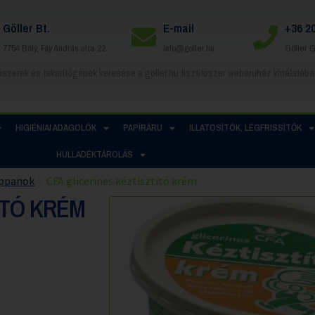
Göller Bt.
E-mail
+36 2
7754 Bóly, Fáy András utca 22.
info@goller.hu
Göller 
HIGIÉNIAI ADAGOLÓK
PAPÍRÁRU
ILLATOSÍTÓK, LÉGFRISSÍTŐK
HULLADÉKTÁROLÁS
ppanok
CFA glicerines kéztisztító krém
ÍTÓ KRÉM