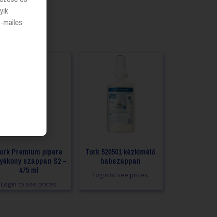
yik
e-mailes
ork Premium pipere
Tork 520501 kézkímélő
lyékony szappan S2 –
habszappan
475 ml
Login to see prices
Login to see prices