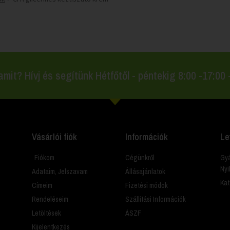
amit? Hívj és segítünk Hétfőtől - péntekig 8:00 -17:00
Vásárlói fiók
Információk
Le
Fiókom
Cégünkről
Gyá
Nyi
Adataim, Jelszavam
Állásajánlatok
Kat
Címeim
Fizetési módok
Rendeléseim
Szállítási Információk
Letöltések
ÁSZF
Kijelentkezés