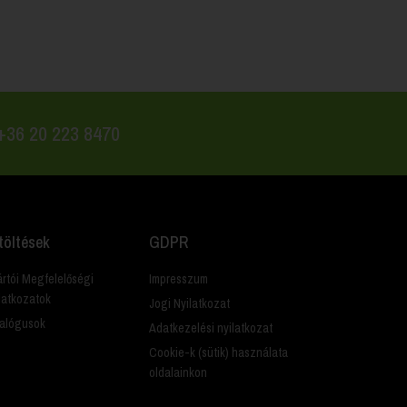
 +36 20 223 8470
töltések
GDPR
rtói Megfelelőségi
Impresszum
latkozatok
Jogi Nyilatkozat
alógusok
Adatkezelési nyilatkozat
Cookie-k (sütik) használata
oldalainkon