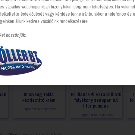
tes vásárlás webshopunkban bizonytalan ideig nem lehetséges. Ha valamel
felkeltette érdeklődését vagy kérdése lenne iránta, akkor a telefonos és 
geinken állunk kedves vásárlóink rendelkezésére.
ket köszönjük:
pan
Innoveng Tekla
Brilliance ® Barack illatú
T
kéztisztító krém
folyékony szappan 0,5
fo
liter pumpás
Login to see prices
Login to see prices
ok
CFA glicerines kéztisztító krém