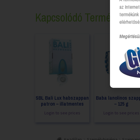
az Interne
Kapcsolódó Termékek
termékünk 
elérhetősé
Megértésü
SBL Bali Lux habszappan
Baba lanolinos szap
patron – illatmentes
– 125 g
Login to see prices
Login to see prices
Kezdőlap
Személyhigiénia
Szappan