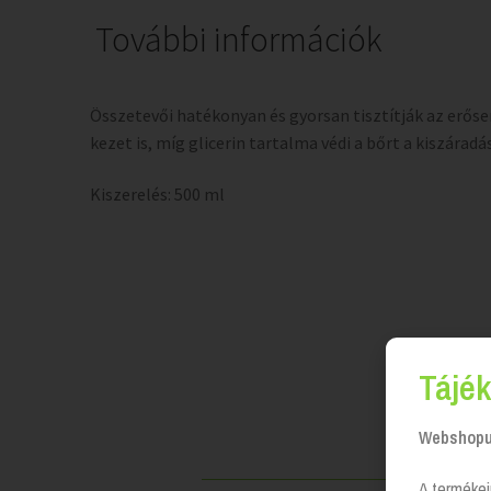
További információk
Összetevői hatékonyan és gyorsan tisztítják az erős
kezet is, míg glicerin tartalma védi a bőrt a kiszáradá
Kiszerelés: 500 ml
Tájék
Webshopun
A termékei