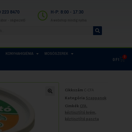
0 223 8470
H-P: 8:00 - 17:30
Gábor - cégvezető
A webshop mindig nyitva
KONYHAHIGIÉNIA
MOSÓSZEREK
0
0
Ft
Cikkszám
C-CFA
Kategória
Szappanok
Cimkék
CFA
,
kéztisztító krém
,
kéztisztító paszta