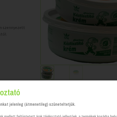
en szennyezett
stól.
oztató
kat jelenleg (átmenetileg) szüneteltetjük.
nk mellett feltüntetett árak tájékoztató jellegűek, a termékek kosárba he