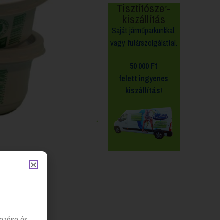
Tisztítószer-
kiszállítás
Saját járműparkunkkal,
vagy futárszolgálattal.
50 000 Ft
felett
ingyenes
kiszállítás!
lyezése és