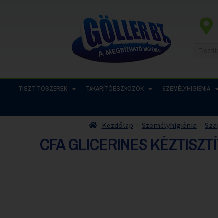
TISZTÍTÓSZEREK
TAKARÍTÓESZKÖZÖK
SZEMÉLYHIGIÉNIA
Kezdőlap
Személyhigiénia
Sza
CFA GLICERINES KÉZTISZT