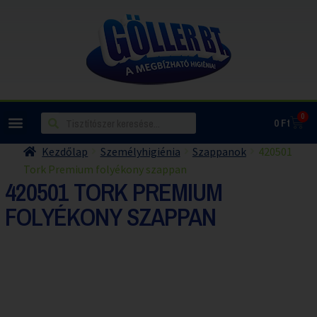
0
0
Ft
Kezdőlap
Személyhigiénia
Szappanok
420501
Tork Premium folyékony szappan
420501 TORK PREMIUM
FOLYÉKONY SZAPPAN