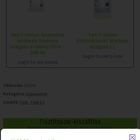
Tork Prémium illatmentes
Tork Premium
kézkímélő folyékony
kézfertőtlenítő folyékony
szappan érzékeny bőrre –
szappan,1 L
1000 ml
Login to see prices
Login to see prices
Cikkszám
420501
Kategória
Szappanok
Cimkék
Tork
,
Tork S1
Tisztítószer-kiszállítás
Saját járműparkunkkal, vagy futárszolgálattal.