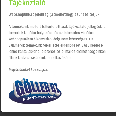
Tájékoztató
50 000 Ft felett
ingyenes kiszállítás!
Webshopunkat jelenleg (átmenetileg) szüneteltetjük.
A termékeink mellett feltüntetett árak tájékoztató jellegűek, a
termékek kosárba helyezése és az Internetes vásárlás
webshopunkban bizonytalan ideig nem lehetséges. Ha
valamelyik termékünk felkeltette érdeklődését vagy kérdése
lenne iránta, akkor a telefonos és e-mailes elérhetőségeinken
állunk kedves vásárlóink rendelkezésére.
Megértésüket köszönjük: