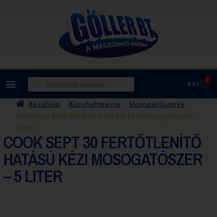
0
0
Ft
Kezdőlap
Konyhahigiénia
Mosogatószerek
Cook Sept 30 fertőtlenítő hatású kézi mosogatószer –
5 liter
COOK SEPT 30 FERTŐTLENÍTŐ
HATÁSÚ KÉZI MOSOGATÓSZER
– 5 LITER