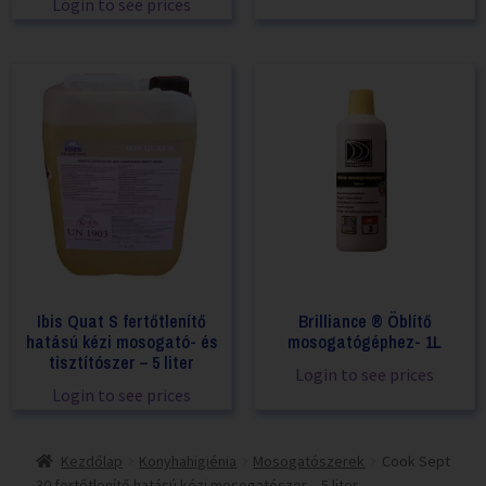
Login to see prices
Ibis Quat S fertőtlenítő
Brilliance ® Öblítő
hatású kézi mosogató- és
mosogatógéphez- 1L
tisztítószer – 5 liter
Login to see prices
Login to see prices
Kezdőlap
Konyhahigiénia
Mosogatószerek
Cook Sept
30 fertőtlenítő hatású kézi mosogatószer – 5 liter