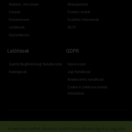
Adataim, Jelszavam
Állásajánlatok
Címeim
Fizetési módok
Rendeléseim
Szállítási Információk
Letöltések
ÁSZF
Kijelentkezés
Letöltések
GDPR
Gyártói Megfelelőségi Nyilatkozatok
Impresszum
Katalógusok
Jogi Nyilatkozat
Adatkezelési nyilatkozat
Cookie-k (sütik) használata
oldalainkon
© 2019 Minden jog fenntartva
A weboldal sütiket alkalmaz a jobb használhatóság és a nagyobb