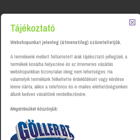
Tájékoztató
Kapcsolódó Termékek
Webshopunkat jelenleg (átmenetileg) szüneteltetjük.
A termékeink mellett feltüntetett árak tájékoztató jellegűek, a
termékek kosárba helyezése és az Internetes vásárlás
webshopunkban bizonytalan ideig nem lehetséges. Ha
valamelyik termékünk felkeltette érdeklődését vagy kérdése
lenne iránta, akkor a telefonos és e-mailes elérhetőségeinken
állunk kedves vásárlóink rendelkezésére.
Megértésüket köszönjük:
Mosogatószer Kézi,
Brilliance gépi mosogatószer
szuperkoncentrátum hígítós
– 5 liter