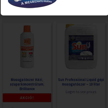
flakon, Fertőtlenítős
Login to see prices
Login to see prices
Mosogatószer Kézi,
Sun Professional Liquid gépi
szuperkoncentrátum,
mosogatószer – 10 liter
Brilliance
Login to see prices
AKCIÓ!