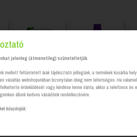
oztató
kat jelenleg (átmenetileg) szüneteltetjük.
nk mellett feltüntetett árak tájékoztató jellegűek, a termékek kosárba he
tes vásárlás webshopunkban bizonytalan ideig nem lehetséges. Ha valamel
,
Cif Professional Extra
Mosogatószer Kézi,
felkeltette érdeklődését vagy kérdése lenne iránta, akkor a telefonos és 
tban
Strong kézi
Fertőtlenítős, Brilliance
mo
geinken állunk kedves vásárlóink rendelkezésére.
mosogatószer – 5 liter
Login to see prices
Login to see prices
ket köszönjük:
szerek
Brilliance ® Savas gépi öblítőszer