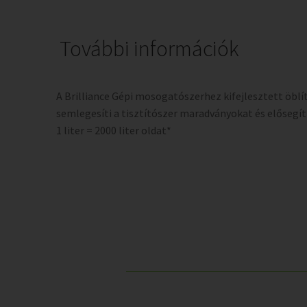
További információk
A Brilliance Gépi mosogatószerhez kifejlesztett öblí
semlegesíti a tisztítószer maradványokat és elősegíti
1 liter = 2000 liter oldat*