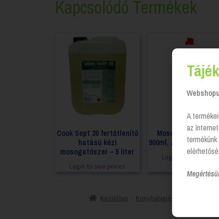
Kapcsolódó Termékek
Tájék
Webshopun
A termékei
az Interne
Cook Sept 30 fertőtlenítő
Mosogatószer Kézi
termékünk 
hatású kézi
900ml, Jar – több illa
elérhetősé
mosogatószer – 5 liter
Login to see prices
Login to see prices
Megértésü
Kezdőlap
Konyhahigiénia
Mosogató