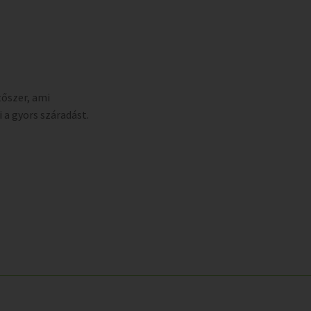
tőszer, ami
 a gyors száradást.