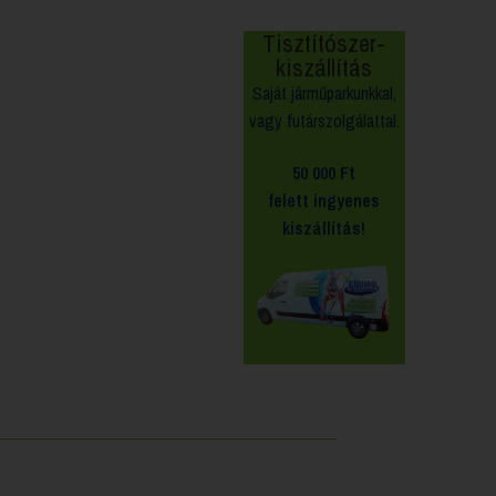
Tisztítószer-
kiszállítás
Saját járműparkunkkal,
vagy futárszolgálattal.
50 000 Ft
felett
ingyenes
kiszállítás!