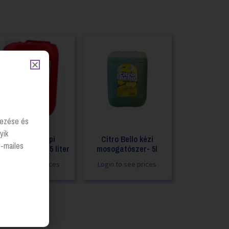
lyezése és
yik
Brilliance gépi
Citro Bello kézi
e-mailes
sogatószer – 5 liter
mosogatószer- 5l
Login to see prices
Login to see prices