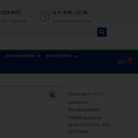
0 223 8470
H-P: 8:00 - 17:30
Gábor - cégvezető
A webshop mindig nyitva
KONYHAHIGIÉNIA
MOSÓSZEREK
0
0
Ft
Cikkszám
B-GSAÖ5
Kategória
Mosogatószerek
Cimkék
brilliance
savas öblítőszer
,
gépi
öblítőszer