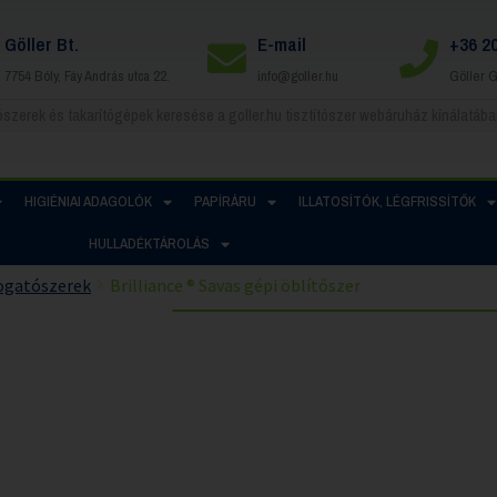
Göller Bt.
E-mail
+36 2
7754 Bóly, Fáy András utca 22.
info@goller.hu
Göller 
HIGIÉNIAI ADAGOLÓK
PAPÍRÁRU
ILLATOSÍTÓK, LÉGFRISSÍTŐK
HULLADÉKTÁROLÁS
gatószerek
Brilliance ® Savas gépi öblítőszer