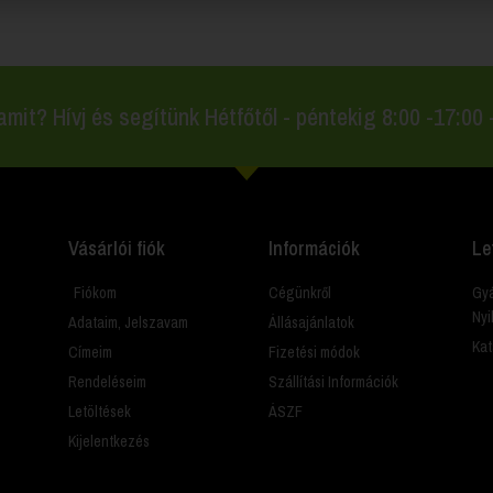
amit? Hívj és segítünk Hétfőtől - péntekig 8:00 -17:00
Vásárlói fiók
Információk
Le
Fiókom
Cégünkről
Gyá
Nyi
Adataim, Jelszavam
Állásajánlatok
Kat
Címeim
Fizetési módok
Rendeléseim
Szállítási Információk
Letöltések
ÁSZF
Kijelentkezés