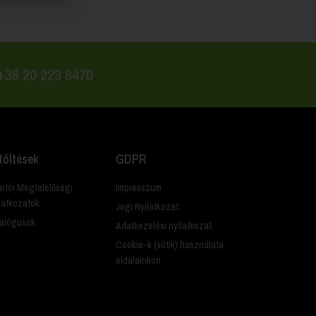
 +36 20 223 8470
töltések
GDPR
rtói Megfelelőségi
Impresszum
latkozatok
Jogi Nyilatkozat
alógusok
Adatkezelési nyilatkozat
Cookie-k (sütik) használata
oldalainkon