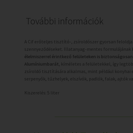
További információk
A Cif erőteljes tisztító-, zsíroldószer gyorsan feloldja
szennyeződéseket. Illatanyag-mentes formulájának
élelmiszerrel érintkező felületeken is biztonságosa
Alumíniumbarát
, kíméletes a felületekkel, így legtö
zsíroldó tisztítására alkalmas, mint például konyhai
serpenyők, tűzhelyek, elszívók, padlók, falak, ajtók v
Kiszerelés: 5 liter