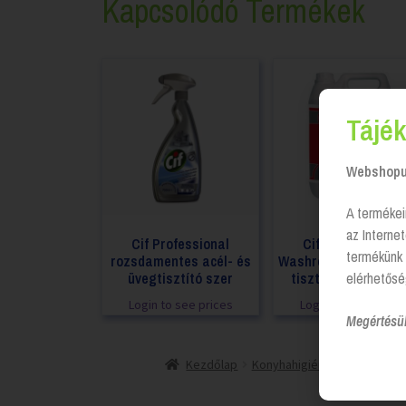
Kapcsolódó Termékek
Tájék
Webshopun
A termékei
az Interne
Cif Professional
Cif Professional
termékünk 
rozsdamentes acél- és
Washroom 2in1 szani
üvegtisztító szer
tisztítószer – 5 lit
elérhetősé
Login to see prices
Login to see prices
Megértésü
Kezdőlap
Konyhahigiénia
Mosogató