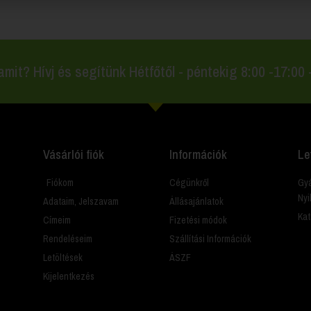
amit? Hívj és segítünk Hétfőtől - péntekig 8:00 -17:00
Vásárlói fiók
Információk
Le
Fiókom
Cégünkről
Gyá
Nyi
Adataim, Jelszavam
Állásajánlatok
Kat
Címeim
Fizetési módok
Rendeléseim
Szállítási Információk
Letöltések
ÁSZF
Kijelentkezés