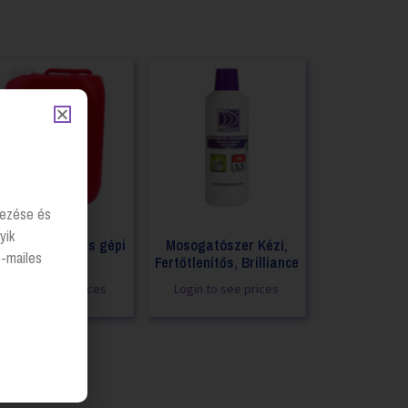
lyezése és
yik
illiance ® Savas gépi
Mosogatószer Kézi,
e-mailes
öblítőszer
Fertőtlenítős, Brilliance
Login to see prices
Login to see prices