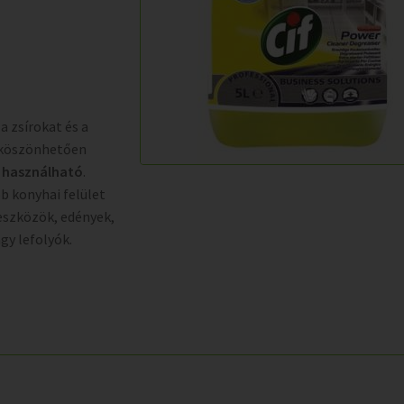
 a zsírokat és a
 köszönhetően
n használható
.
bb konyhai felület
 eszközök, edények,
agy lefolyók.