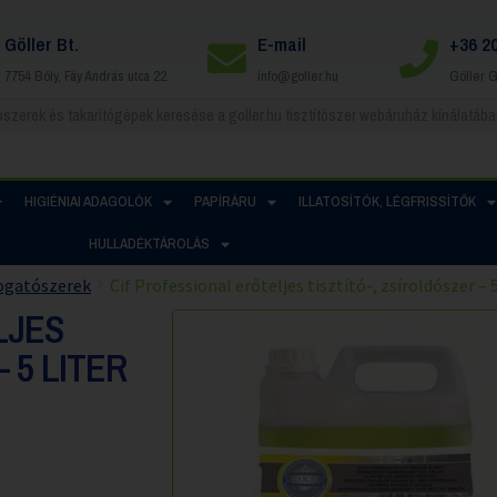
Göller Bt.
E-mail
+36 2
7754 Bóly, Fáy András utca 22.
info@goller.hu
Göller 
HIGIÉNIAI ADAGOLÓK
PAPÍRÁRU
ILLATOSÍTÓK, LÉGFRISSÍTŐK
HULLADÉKTÁROLÁS
gatószerek
Cif Professional erőteljes tisztító-, zsíroldószer – 5
LJES
 5 LITER