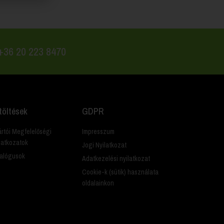
 +36 20 223 8470
töltések
GDPR
rtói Megfelelőségi
Impresszum
latkozatok
Jogi Nyilatkozat
alógusok
Adatkezelési nyilatkozat
Cookie-k (sütik) használata
oldalainkon