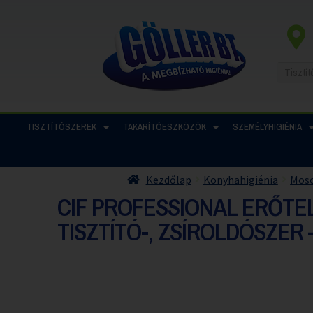
TISZTÍTÓSZEREK
TAKARÍTÓESZKÖZÖK
SZEMÉLYHIGIÉNIA
Kezdőlap
Konyhahigiénia
Moso
CIF PROFESSIONAL ERŐTE
TISZTÍTÓ-, ZSÍROLDÓSZER –