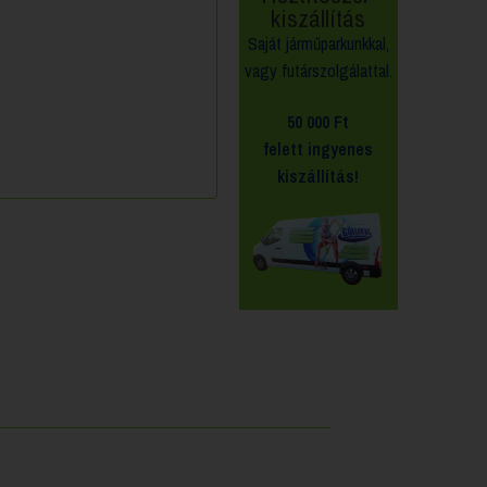
kiszállítás
Saját járműparkunkkal,
vagy futárszolgálattal.
50 000 Ft
felett
ingyenes
kiszállítás!