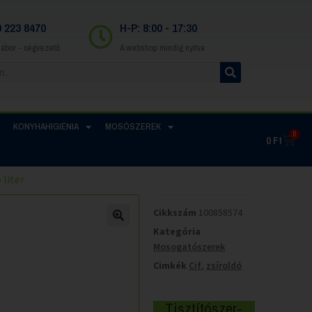
0 223 8470
H-P: 8:00 - 17:30
Gábor - cégvezető
A webshop mindig nyitva
KONYHAHIGIÉNIA
MOSÓSZEREK
0
0
Ft
 liter
Cikkszám
100858574
Kategória
Mosogatószerek
Cimkék
Cif
,
zsíroldó
Tisztítószer-