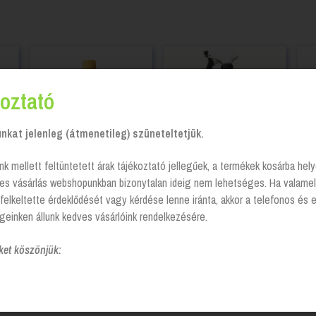
oztató
kat jelenleg (átmenetileg) szüneteltetjük.
nk mellett feltüntetett árak tájékoztató jellegűek, a termékek kosárba he
tes vásárlás webshopunkban bizonytalan ideig nem lehetséges. Ha valamel
Brilliance ® Öblítő
Bútortisztító szórófejes,
Br
felkeltette érdeklődését vagy kérdése lenne iránta, akkor a telefonos és 
ter
mosogatógéphez- 1L
Professional Furniture
er
Polish, 750ml, Cif
geinken állunk kedves vásárlóink rendelkezésére.
Login to see prices
Login to see prices
ket köszönjük:
szerek
Cif Professional erőteljes tisztító-, zsíroldószer – 5 liter