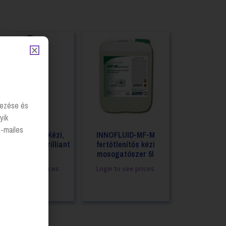
lyezése és
yik
e-mailes
Mosogatószer Kézi,
INNOFLUID-MF-M
ml, Frosch – Brilliant
fertőtlenítős kézi
Citrus
mosogatószer 5l
Login to see prices
Login to see prices