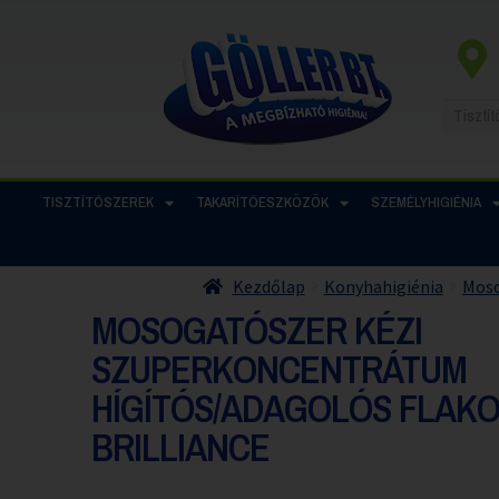
TISZTÍTÓSZEREK
TAKARÍTÓESZKÖZÖK
SZEMÉLYHIGIÉNIA
Kezdőlap
Konyhahigiénia
Moso
MOSOGATÓSZER KÉZI
SZUPERKONCENTRÁTUM
HÍGÍTÓS/ADAGOLÓS FLAKO
BRILLIANCE