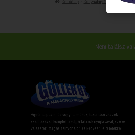
Kezdőlap
Konyhahigiénia
Mosogató
Nem találsz val
Higiéniai papír- és vegyi termékek, takarítóeszközök
szállításával, komplett szolgáltatások nyújtásával, széles
választék, magas színvonalon és kedvező feltételekkel.