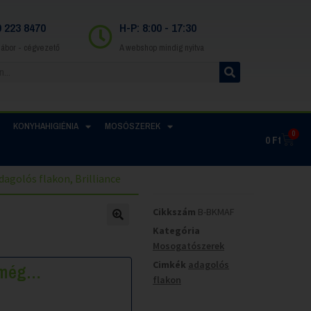
0 223 8470
H-P: 8:00 - 17:30
Gábor - cégvezető
A webshop mindig nyitva
KONYHAHIGIÉNIA
MOSÓSZEREK
0
0
Ft
agolós flakon, Brilliance
Cikkszám
B-BKMAF
Kategória
Mosogatószerek
Cimkék
adagolós
k még…
flakon