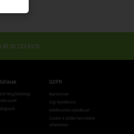
Brilliance
 +36 20 223 8470
töltések
GDPR
rtói Megfelelőségi
Impresszum
latkozatok
Jogi Nyilatkozat
alógusok
Adatkezelési nyilatkozat
Cookie-k (sütik) használata
oldalainkon