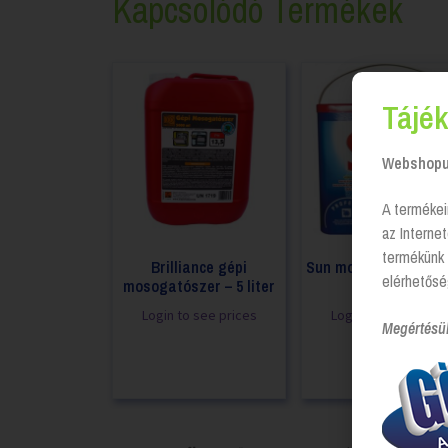
Kapcsolódó Termékek
Tájék
Webshopun
A termékei
az Interne
termékünk 
Brilliance gépi
Sun mosogatótablett
elérhetősé
mosogatószer – 5 liter
200 db
Login to see prices
Login to see prices
Megértésü