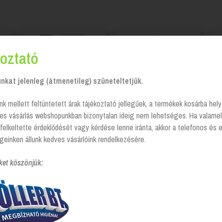
oztató
kat jelenleg (átmenetileg) szüneteltetjük.
nk mellett feltüntetett árak tájékoztató jellegűek, a termékek kosárba he
tes vásárlás webshopunkban bizonytalan ideig nem lehetséges. Ha valamel
felkeltette érdeklődését vagy kérdése lenne iránta, akkor a telefonos és 
a –
Cook Sept 30 fertőtlenítő
Mosogatószer Kézi,
geinken állunk kedves vásárlóink rendelkezésére.
hatású kézi
Pohármosogató,
750
mosogatószer – 5 liter
Brilliance
ket köszönjük:
Login to see prices
AKCIÓ!
Login to see prices