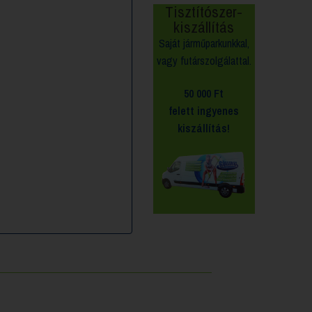
Tisztítószer-
kiszállítás
Saját járműparkunkkal,
vagy futárszolgálattal.
50 000 Ft
felett
ingyenes
kiszállítás!