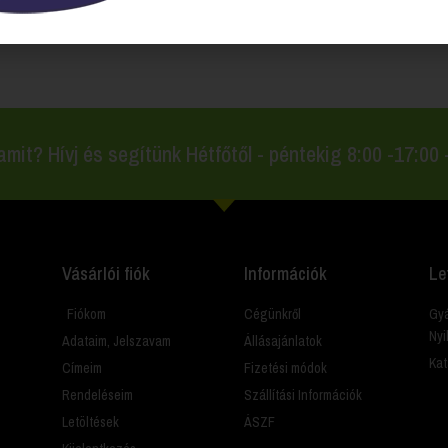
szerek
Mosogatószer Kézi szuperkoncentrátum hígítós/adagolós flakon, 
amit? Hívj és segítünk Hétfőtől - péntekig 8:00 -17:00
Vásárlói fiók
Információk
Le
Fiókom
Cégünkről
Gyá
Nyi
Adataim, Jelszavam
Állásajánlatok
Kat
Címeim
Fizetési módok
Rendeléseim
Szállítási Információk
Letöltések
ÁSZF