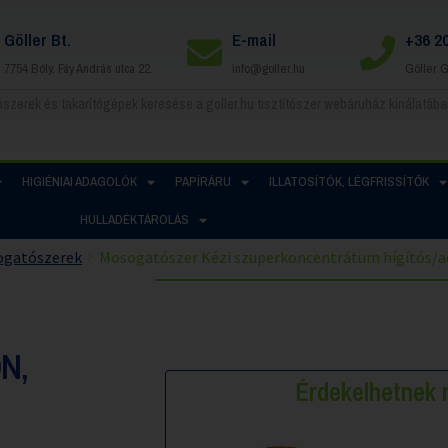
Göller Bt.
E-mail
+36 2
7754 Bóly, Fáy András utca 22.
info@goller.hu
Göller 
HIGIÉNIAI ADAGOLÓK
PAPÍRÁRU
ILLATOSÍTÓK, LÉGFRISSÍTŐK
HULLADÉKTÁROLÁS
gatószerek
Mosogatószer Kézi szuperkoncentrátum hígítós/ad
N,
Érdekelhetne