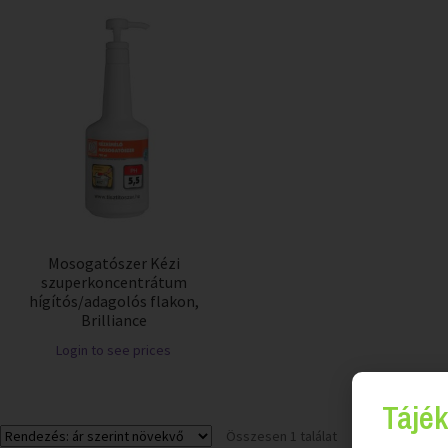
Mosogatószer Kézi
szuperkoncentrátum
hígítós/adagolós flakon,
Brilliance
Login to see prices
Tájék
Összesen 1 találat