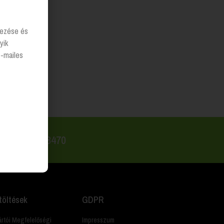
lyezése és
yik
e-mailes
 +36 20 223 8470
töltések
GDPR
rtói Megfelelőségi
Impresszum