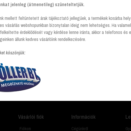
kat jelenleg (átmenetileg) szüneteltetjük.
nk mellett feltüntetett árak tájékoztató jellegűek, a termékek kosárba he
tes vásárlás webshopunkban bizonytalan ideig nem lehetséges. Ha valamel
felkeltette érdeklődését vagy kérdése lenne iránta, akkor a telefonos és 
 rendelkező termékek
geinken állunk kedves vásárlóink rendelkezésére.
ket köszönjük:
amit? Hívj és segítünk Hétfőtől - péntekig 8:00 -17:00
Vásárlói fiók
Információk
Le
Fiókom
Cégünkről
Gyá