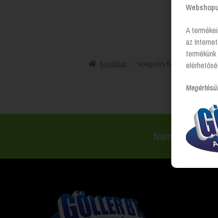
Webshopun
A termékei
az Interne
termékünk 
Kezdőlap
“adagolós flakon” címkével
elérhetősé
Megértésü
Nem találsz val