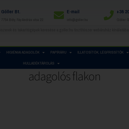
Göller Bt.
E-mail
+36 2
7754 Bóly, Fáy András utca 22.
info@goller.hu
Göller 
HIGIÉNIAI ADAGOLÓK
PAPÍRÁRU
ILLATOSÍTÓK, LÉGFRISSÍTŐK
HULLADÉKTÁROLÁS
adagolós flakon