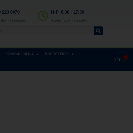
0 223 8470
H-P: 8:00 - 17:30
Gábor - cégvezető
A webshop mindig nyitva
KONYHAHIGIÉNIA
MOSÓSZEREK
0
0
Ft