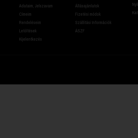
Nyi
Adataim, Jelszavam
Állásajánlatok
Kat
Címeim
Fizetési módok
Rendeléseim
Szállítási Információk
Letöltések
ÁSZF
Kijelentkezés