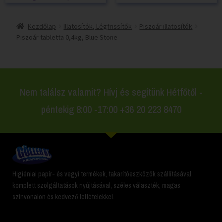
Kezdőlap
Illatosítók, Légfrissítők
Piszoár illatosítók
Piszoár tabletta 0,4kg, Blue Stone
Nem találsz valamit? Hívj és segítünk Hétfőtől -
péntekig 8:00 -17:00 +36 20 223 8470
Higiéniai papír- és vegyi termékek, takarítóeszközök szállításával,
komplett szolgáltatások nyújtásával, széles választék, magas
színvonalon és kedvező feltételekkel.