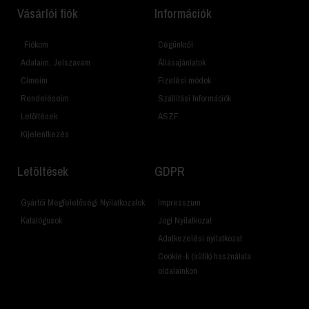
Vásárlói fiók
Információk
Fiókom
Cégünkről
Adataim, Jelszavam
Állásajánlatok
Címeim
Fizetési módok
Rendeléseim
Szállítási Információk
Letöltések
ÁSZF
Kijelentkezés
Letöltések
GDPR
Gyártói Megfelelőségi Nyilatkozatok
Impresszum
Katalógusok
Jogi Nyilatkozat
Adatkezelési nyilatkozat
Cookie-k (sütik) használata
oldalainkon