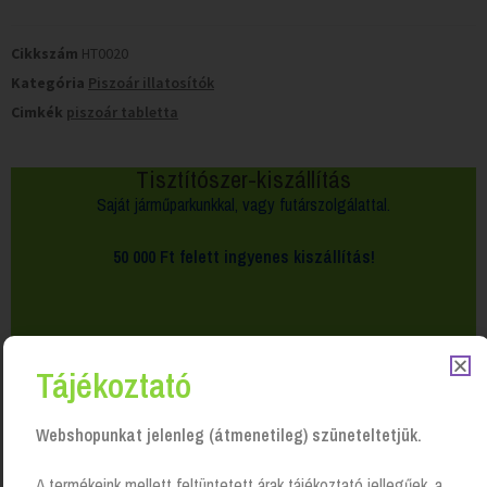
Cikkszám
HT0020
Kategória
Piszoár illatosítók
Cimkék
piszoár tabletta
Tisztítószer-kiszállítás
Saját járműparkunkkal, vagy futárszolgálattal.
50 000 Ft felett
ingyenes kiszállítás!
Tájékoztató
Webshopunkat jelenleg (átmenetileg) szüneteltetjük.
A termékeink mellett feltüntetett árak tájékoztató jellegűek, a