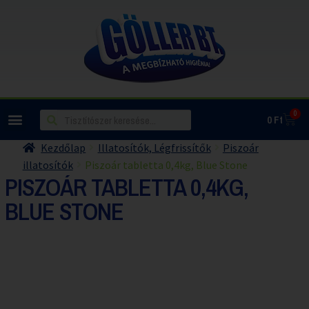
0
0
Ft
Kezdőlap
Illatosítók, Légfrissítők
Piszoár
illatosítók
Piszoár tabletta 0,4kg, Blue Stone
PISZOÁR TABLETTA 0,4KG,
BLUE STONE