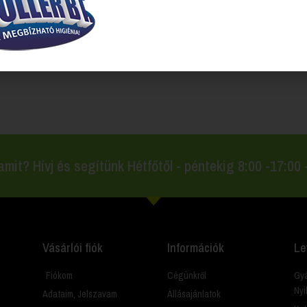
l rendelkező termékek
amit? Hívj és segítünk Hétfőtől - péntekig 8:00 -17:00
Vásárlói fiók
Információk
Le
Fiókom
Cégünkről
Gyá
Nyi
Adataim, Jelszavam
Állásajánlatok