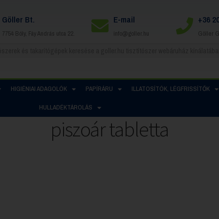
Göller Bt.
E-mail
+36 2
7754 Bóly, Fáy András utca 22.
info@goller.hu
Göller 
HIGIÉNIAI ADAGOLÓK
PAPÍRÁRU
ILLATOSÍTÓK, LÉGFRISSÍTŐK
HULLADÉKTÁROLÁS
piszoár tabletta