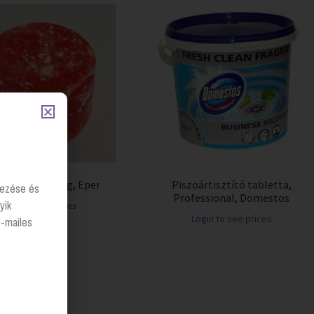
ár tabletta 1kg, Eper
Piszoártisztító tabletta,
lyezése és
Professional, Domestos
yik
Login to see prices
Login to see prices
e-mailes