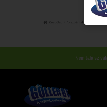
Kezdőlap
“piszoár tabletta” címkéve
Nem találsz val