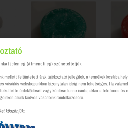
oztató
kat jelenleg (átmenetileg) szüneteltetjük.
 Ocean
Piszoár tabletta 1kg, Fenyő
Piszo
nk mellett feltüntetett árak tájékoztató jellegűek, a termékek kosárba he
tes vásárlás webshopunkban bizonytalan ideig nem lehetséges. Ha valamel
Login to see prices
s
felkeltette érdeklődését vagy kérdése lenne iránta, akkor a telefonos és 
geinken állunk kedves vásárlóink rendelkezésére.
ket köszönjük: