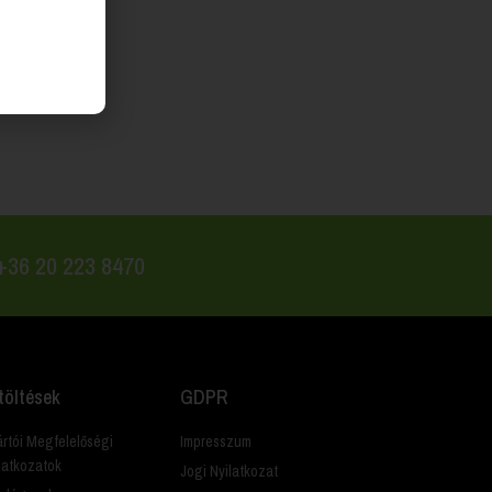
 +36 20 223 8470
töltések
GDPR
rtói Megfelelőségi
Impresszum
latkozatok
Jogi Nyilatkozat