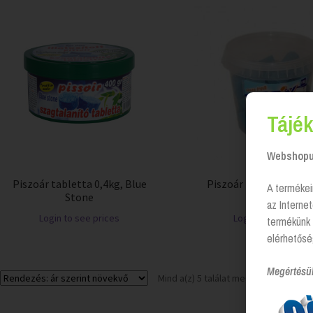
Tájék
Webshopun
Piszoár tabletta 0,4kg, Blue
Piszoár tabletta 1kg,
A termékei
Stone
fresh
az Interne
Login to see prices
Login to see price
termékünk 
elérhetősé
Megértésü
Mind a(z) 5 találat megjelenítve