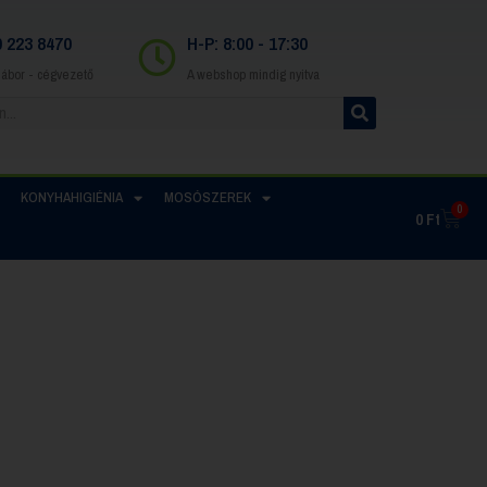
0 223 8470
H-P: 8:00 - 17:30
Gábor - cégvezető
A webshop mindig nyitva
KONYHAHIGIÉNIA
MOSÓSZEREK
0
0
Ft