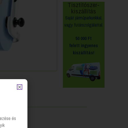
Tisztítószer-
kiszállítás
Saját járműparkunkkal,
vagy futárszolgálattal.
50 000 Ft
felett
ingyenes
kiszállítás!
lyezése és
yik