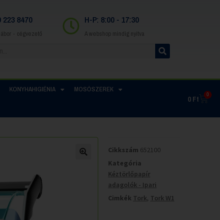
0 223 8470
H-P: 8:00 - 17:30
Gábor - cégvezető
A webshop mindig nyitva
KONYHAHIGIÉNIA
MOSÓSZEREK
0
0
Ft
Cikkszám
652100
Kategória
Kéztörlőpapír
adagolók - Ipari
Cimkék
Tork
,
Tork W1