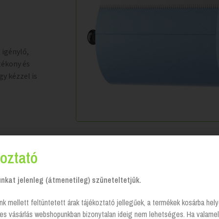
 igénylő,
tékony és
gy kézzel is
oztató
kat jelenleg (átmenetileg) szüneteltetjük.
nk mellett feltüntetett árak tájékoztató jellegűek, a termékek kosárba he
tes vásárlás webshopunkban bizonytalan ideig nem lehetséges. Ha valamel