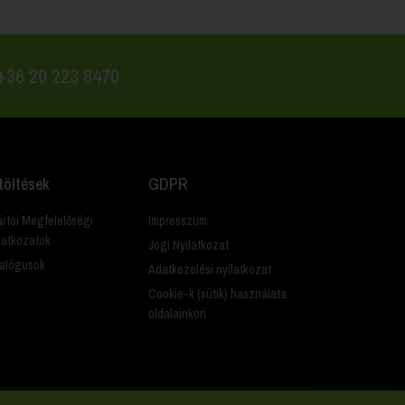
 +36 20 223 8470
töltések
GDPR
rtói Megfelelőségi
Impresszum
latkozatok
Jogi Nyilatkozat
alógusok
Adatkezelési nyilatkozat
Cookie-k (sütik) használata
oldalainkon