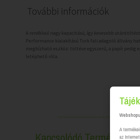
További információk
A rendkívül nagy kapacitású, így kevesebb utántöltést
Performance kialakítású Tork fali adagoló állvány ha
megbízható eszköz: töltése egyszerű, a papír pedig e
letéphető róla.
Tájék
Webshopun
A termékei
Kapcsolódó Termékek
az Interne