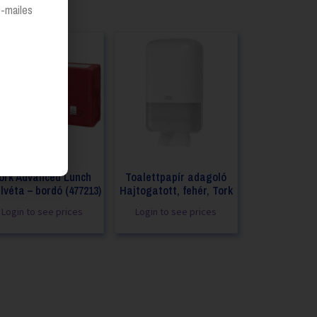
e-mailes
ork Advanced Lunch
Toalettpapír adagoló
lvéta – bordó (477213)
Hajtogatott, fehér, Tork
Login to see prices
Login to see prices