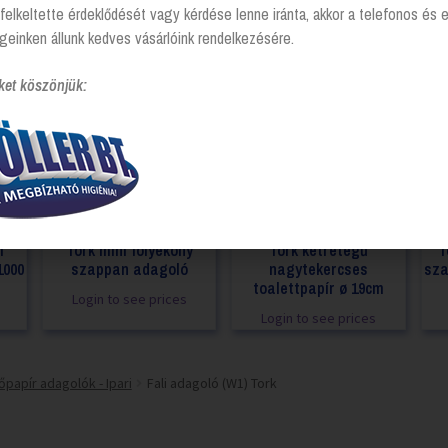
felkeltette érdeklődését vagy kérdése lenne iránta, akkor a telefonos és 
geinken állunk kedves vásárlóink rendelkezésére.
ket köszönjük:
i
Tork mini folyékony
Tork kétrétegű
T
1000
szappan adagoló
nagytekercses
sza
toalettpapír ø 19cm
Login to see prices
Login to see prices
őpapír adagolók - Ipari
Fali adagoló (W1) Tork