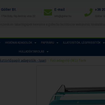
Göller Bt.
E-mail
+36 2
7754 Bóly, Fáy András utca 22.
info@goller.hu
Göller 
HIGIÉNIAI ADAGOLÓK
PAPÍRÁRU
ILLATOSÍTÓK, LÉGFRISSÍTŐK
HULLADÉKTÁROLÁS
éztörlőpapír adagolók - Ipari
Fali adagoló (W1) Tork