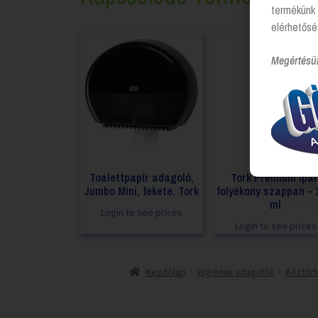
termékünk 
elérhetősé
Megértésü
Toalettpapír adagoló,
Tork Premium ipar
Jumbo Mini, fekete, Tork
folyékony szappan – 
ml
Login to see prices
Login to see prices
Kezdőlap
Higiéniai adagolók
Kéztörl