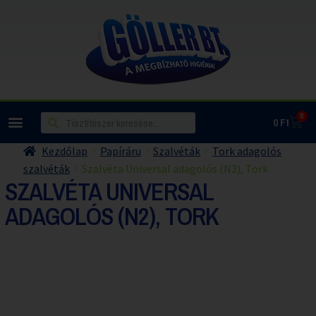
0
0
Ft
Kezdőlap
Papíráru
Szalvéták
Tork adagolós
szalvéták
Szalvéta Universal adagolós (N2), Tork
SZALVÉTA UNIVERSAL
ADAGOLÓS (N2), TORK