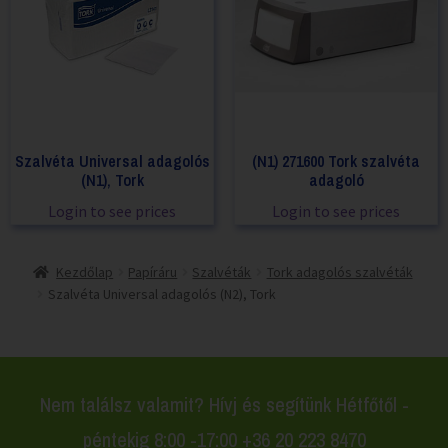
Szalvéta Universal adagolós
(N1) 271600 Tork szalvéta
(N1), Tork
adagoló
Login to see prices
Login to see prices
Kezdőlap
Papíráru
Szalvéták
Tork adagolós szalvéták
Szalvéta Universal adagolós (N2), Tork
Nem találsz valamit? Hívj és segítünk Hétfőtől -
péntekig 8:00 -17:00 +36 20 223 8470