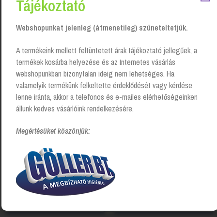
Tájékoztató
Webshopunkat jelenleg (átmenetileg) szüneteltetjük.
Kapcsolódó Termékek
A termékeink mellett feltüntetett árak tájékoztató jellegűek, a
termékek kosárba helyezése és az Internetes vásárlás
webshopunkban bizonytalan ideig nem lehetséges. Ha
valamelyik termékünk felkeltette érdeklődését vagy kérdése
lenne iránta, akkor a telefonos és e-mailes elérhetőségeinken
állunk kedves vásárlóink rendelkezésére.
Megértésüket köszönjük:
Toalettpapír adagoló, Jumbo
Kéztörlő papír adagoló Mini
Mini, fekete, Tork
Z/C hajtott (H3) fekete, Tork
Login to see prices
Login to see prices