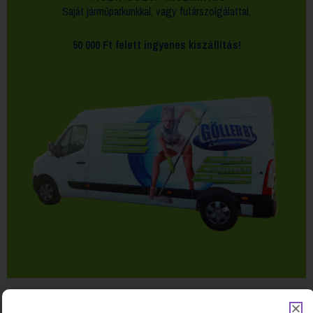
Saját járműparkunkkal, vagy futárszolgálattal.
50 000 Ft felett
ingyenes kiszállítás!