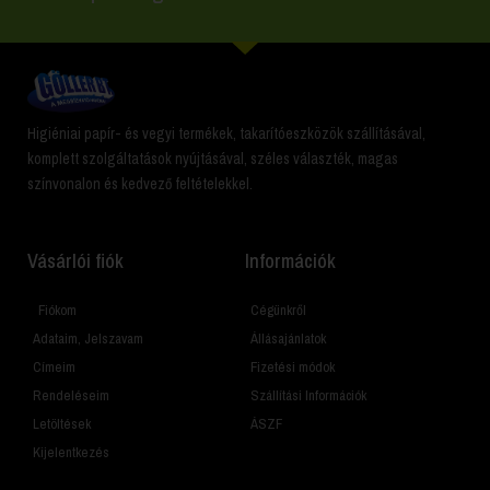
Higiéniai papír- és vegyi termékek, takarítóeszközök szállításával,
komplett szolgáltatások nyújtásával, széles választék, magas
színvonalon és kedvező feltételekkel.
Vásárlói fiók
Információk
Fiókom
Cégünkről
Adataim, Jelszavam
Állásajánlatok
Címeim
Fizetési módok
Rendeléseim
Szállítási Információk
Letöltések
ÁSZF
Kijelentkezés