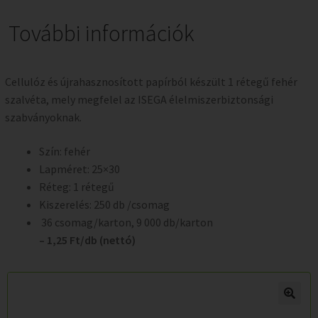
További információk
Cellulóz és újrahasznosított papírból készült 1 rétegű fehér
szalvéta, mely megfelel az ISEGA élelmiszerbiztonsági
szabványoknak.
Szín: fehér
Lapméret: 25×30
Réteg: 1 rétegű
Kiszerelés: 250 db /csomag
36 csomag/karton, 9 000 db/karton
– 1,25 Ft/db (nettó)