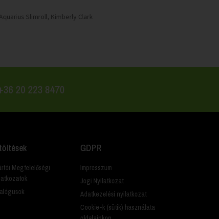
quarius Slimroll, Kimberly Clark
 +36 20 223 8470
töltések
GDPR
rtói Megfelelőségi
Impresszum
latkozatok
Jogi Nyilatkozat
alógusok
Adatkezelési nyilatkozat
Cookie-k (sütik) használata
oldalainkon