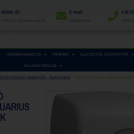
Göller Bt.
E-mail
+36 2
7754 Bóly, Fáy András utca 22.
info@goller.hu
Göller 
HIGIÉNIAI ADAGOLÓK
PAPÍRÁRU
ILLATOSÍTÓK, LÉGFRISSÍTŐK
HULLADÉKTÁROLÁS
éztörlőpapír adagolók - Automata
Kéztörlő papír adagoló Auto
Ó
UARIUS
RK