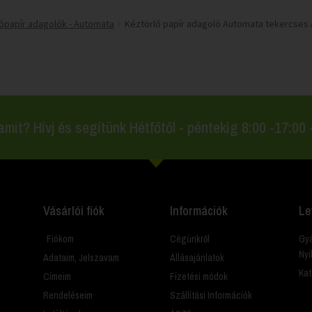
őpapír adagolók - Automata
Kéztörlő papír adagoló Automata tekercses A
amit? Hívj és segítünk Hétfőtől - péntekig 8:00 -17:00
Vásárlói fiók
Információk
Le
Fiókom
Cégünkről
Gyá
Nyi
Adataim, Jelszavam
Állásajánlatok
Kat
Címeim
Fizetési módok
Rendeléseim
Szállítási Információk