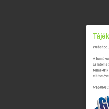
Tájék
Webshopun
A termékei
az Interne
termékünk 
elérhetősé
Megértésü