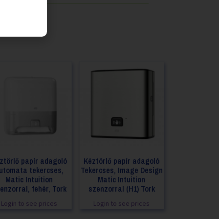
ztörlő papír adagoló
Kéztörlő papír adagoló
utomata tekercses,
Tekercses, Image Design
Matic Intuition
Matic Intuition
enzorral, fehér, Tork
szenzorral (H1) Tork
Login to see prices
Login to see prices