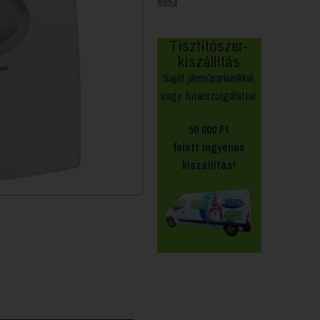
6953
Tisztítószer-
kiszállítás
Saját járműparkunkkal,
vagy futárszolgálattal.
50 000 Ft
felett
ingyenes
kiszállítás!