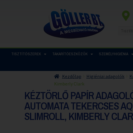
TISZTÍTÓSZEREK
TAKARÍTÓESZKÖZÖK
SZEMÉLYHIGIÉNIA
Kezdőlap
Higiéniai adagolók
K
Kimberly Clark
KÉZTÖRLŐ PAPÍR ADAGOL
AUTOMATA TEKERCSES AQ
SLIMROLL, KIMBERLY CLA