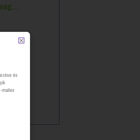
k még…
lyezése és
yik
e-mailes