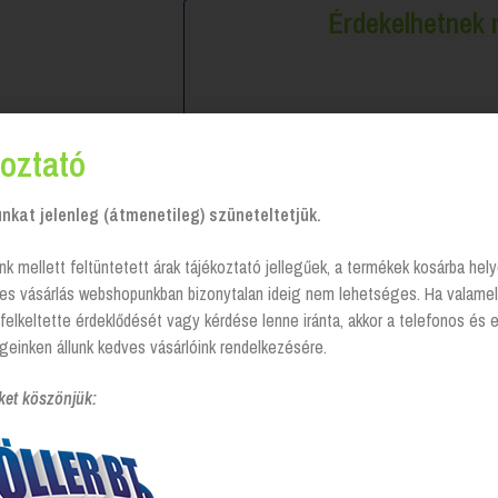
Érdekelhetne
oztató
kat jelenleg (átmenetileg) szüneteltetjük.
nk mellett feltüntetett árak tájékoztató jellegűek, a termékek kosárba he
tes vásárlás webshopunkban bizonytalan ideig nem lehetséges. Ha valamel
felkeltette érdeklődését vagy kérdése lenne iránta, akkor a telefonos és 
geinken állunk kedves vásárlóink rendelkezésére.
Kimberly Clark Professional –
egyrétegű tekercses
kéztörlőpapír
ket köszönjük:
Login to see prices