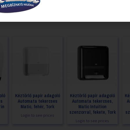
oló
Kéztörlő papír adagoló
Kéztörlő papír adagoló
Ké
es
Automata tekercses
Automata tekercses,
A
rin
Matic, fehér, Tork
Matic Intuition
szenzorral, fekete, Tork
sz
Login to see prices
Login to see prices