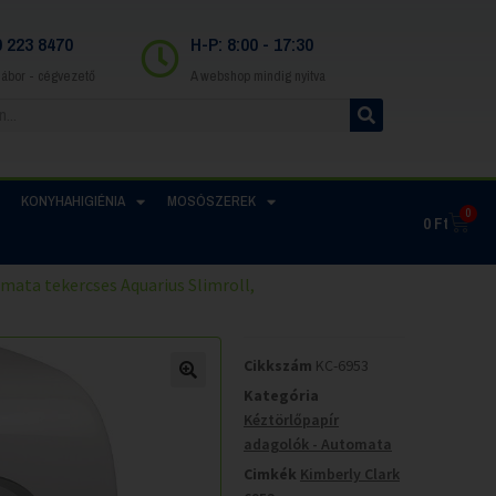
0 223 8470
H-P: 8:00 - 17:30
Gábor - cégvezető
A webshop mindig nyitva
KONYHAHIGIÉNIA
MOSÓSZEREK
0
0
Ft
mata tekercses Aquarius Slimroll,
Cikkszám
KC-6953
Kategória
Kéztörlőpapír
adagolók - Automata
Cimkék
Kimberly Clark