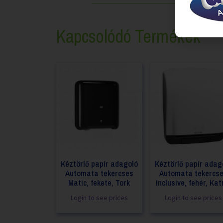
Kapcsolódó Termékek
Kéztörlő papír adagoló
Kéztörlő papír adag
Automata tekercses
Automata tekercs
Matic, fekete, Tork
Inclusive, fehér, Kat
Login to see prices
Login to see prices