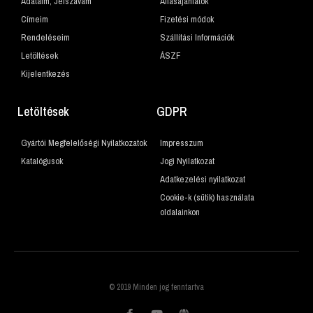
Adataim, Jelszavam
Állásajánlatok
Címeim
Fizetési módok
Rendeléseim
Szállítási Információk
Letöltések
ÁSZF
Kijelentkezés
Letöltések
GDPR
Gyártói Megfelelőségi Nyilatkozatok
Impresszum
Katalógusok
Jogi Nyilatkozat
Adatkezelési nyilatkozat
Cookie-k (sütik) használata
oldalainkon
© 2019 Minden jog fenntartva