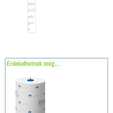
Érdekelhetnek még…