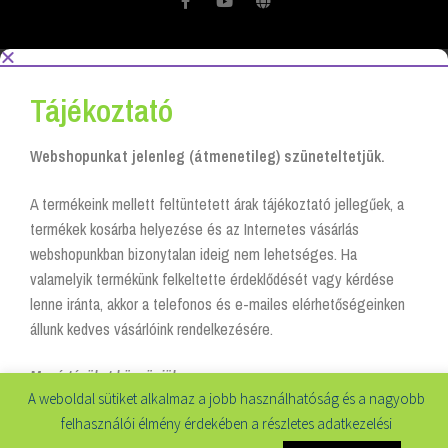
Tájékoztató
Webshopunkat jelenleg (átmenetileg) szüneteltetjük.
A termékeink mellett feltüntetett árak tájékoztató jellegűek, a
termékek kosárba helyezése és az Internetes vásárlás
webshopunkban bizonytalan ideig nem lehetséges. Ha
valamelyik termékünk felkeltette érdeklődését vagy kérdése
lenne iránta, akkor a telefonos és e-mailes elérhetőségeinken
állunk kedves vásárlóink rendelkezésére.
Megértésüket köszönjük:
A weboldal sütiket alkalmaz a jobb használhatóság és a nagyobb
felhasználói élmény érdekében a részletes adatkezelési