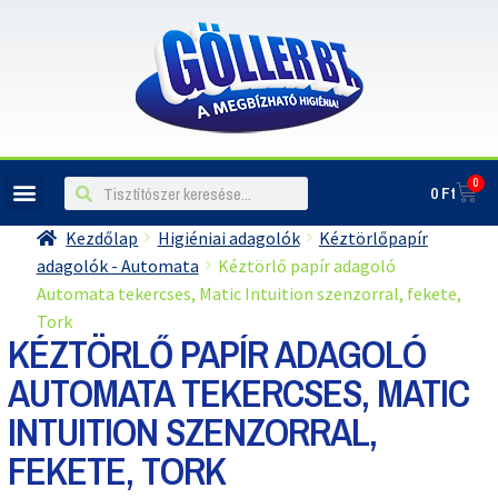
0
0
Ft
ILLATOSÍTÓK, LÉGFRISSÍTŐK
Kezdőlap
Higiéniai adagolók
Kéztörlőpapír
adagolók - Automata
Kéztörlő papír adagoló
Automata tekercses, Matic Intuition szenzorral, fekete,
Tork
KÉZTÖRLŐ PAPÍR ADAGOLÓ
AUTOMATA TEKERCSES, MATIC
INTUITION SZENZORRAL,
FEKETE, TORK