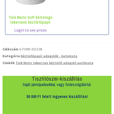
Tork Matic Soft kétrétegű
tekercses kéztörlőpapír
Login to see prices
Cikkszám
G-TORK-551108
Kategória
Kéztörlőpapír adagolók - Automata
Cimkék
Tork Matic tekercses kéztörlő adagoló autómata
Tisztítószer-kiszállítás
Saját járműparkunkkal, vagy futárszolgálattal.
50 000 Ft felett
ingyenes kiszállítás!