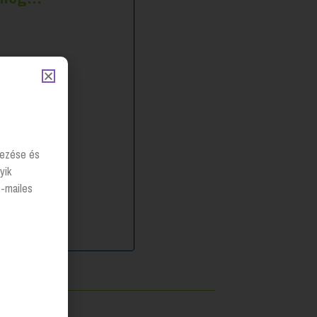
lyezése és
yik
e-mailes