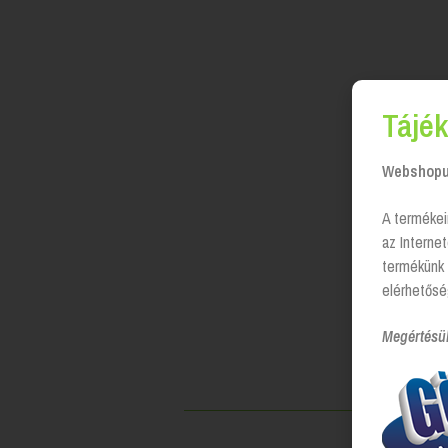
Tájék
Webshopun
A termékei
az Interne
termékünk 
elérhetősé
Megértésü