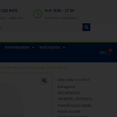
0 223 8470
H-P: 8:00 - 17:30
Gábor - cégvezető
A webshop mindig nyitva
KONYHAHIGIÉNIA
MOSÓSZEREK
0
0
Ft
ata tekercses Inclusive, fehér, Katrin
Cikkszám
G-K-90045
Kategória
Kéztörlőpapír
adagolók - Automata
Cimkék
Katrin 90045
,
Katrin system
tekercsek kéztörlő