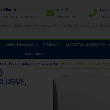
Göller Bt.
E-mail
+36 2
7754 Bóly, Fáy András utca 22.
info@goller.hu
Göller 
HIGIÉNIAI ADAGOLÓK
PAPÍRÁRU
ILLATOSÍTÓK, LÉGFRISSÍTŐK
HULLADÉKTÁROLÁS
éztörlőpapír adagolók - Automata
Kéztörlő papír adagoló Autom
Ó
LUSIVE,