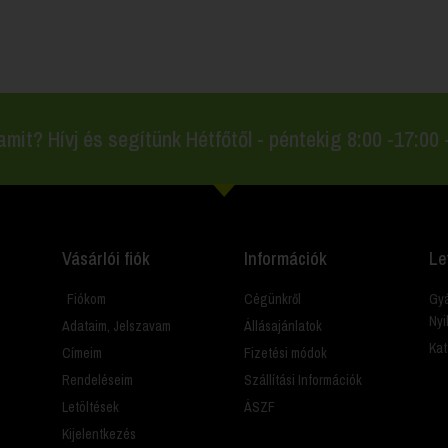
amit? Hívj és segítünk Hétfőtől - péntekig 8:00 -17:00
Vásárlói fiók
Információk
Le
Fiókom
Cégünkről
Gyá
Nyi
Adataim, Jelszavam
Állásajánlatok
Kat
Címeim
Fizetési módok
Rendeléseim
Szállítási Információk
Letöltések
ÁSZF
Kijelentkezés