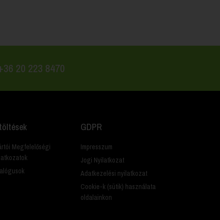
 +36 20 223 8470
töltések
GDPR
rtói Megfelelőségi
Impresszum
latkozatok
Jogi Nyilatkozat
alógusok
Adatkezelési nyilatkozat
Cookie-k (sütik) használata
oldalainkon