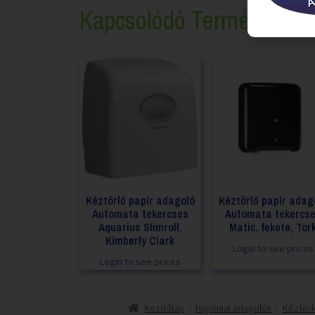
Kapcsolódó Termékek
Kéztörlő papír adagoló
Kéztörlő papír adag
Automata tekercses
Automata tekercs
Aquarius Slimroll,
Matic, fekete, Tor
Kimberly Clark
Login to see prices
Login to see prices
Kezdőlap
Higiéniai adagolók
Kéztörl