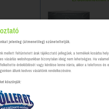
oztató
kat jelenleg (átmenetileg) szüneteltetjük.
nk mellett feltüntetett árak tájékoztató jellegűek, a termékek kosárba he
tes vásárlás webshopunkban bizonytalan ideig nem lehetséges. Ha valamel
felkeltette érdeklődését vagy kérdése lenne iránta, akkor a telefonos és 
Katrin Plus System kétrétegű
geinken állunk kedves vásárlóink rendelkezésére.
tekercses kéztörlőpapír
ket köszönjük:
Login to see prices