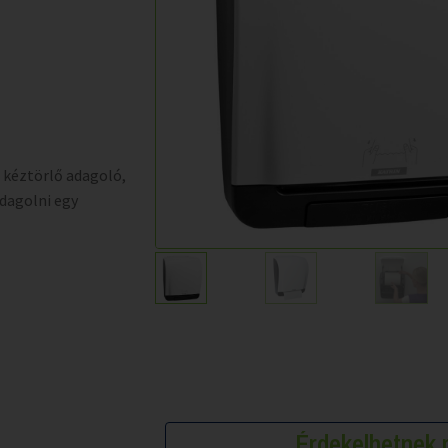
 kéztörlő adagoló,
adagolni egy
Érdekelhetne