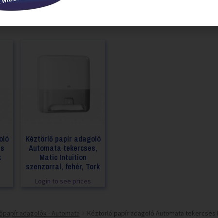
oló
Kéztörlő papír adagoló
es
Automata tekercses,
k
Matic Intuition
szenzorral, fehér, Tork
Login to see prices
őpapír adagolók - Automata
Kéztörlő papír adagoló Automata tekercses In