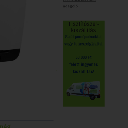
adagoló
Tisztítószer-
kiszállítás
Saját járműparkunkkal,
vagy futárszolgálattal.
50 000 Ft
felett
ingyenes
kiszállítás!
k még…