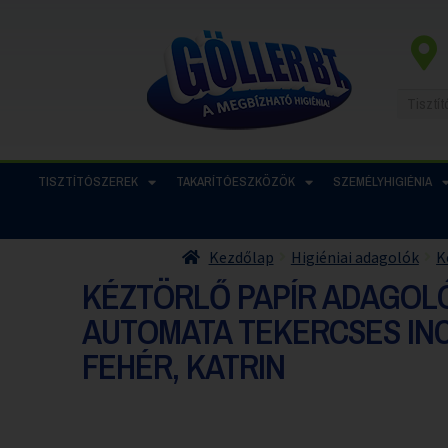
TISZTÍTÓSZEREK
TAKARÍTÓESZKÖZÖK
SZEMÉLYHIGIÉNIA
Kezdőlap
Higiéniai adagolók
K
KÉZTÖRLŐ PAPÍR ADAGOL
AUTOMATA TEKERCSES INC
FEHÉR, KATRIN