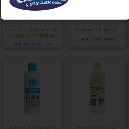
Tork kétrétegű fehér színű Z
Brilliance ® Penészölő
hajtogatott kéztörlőpapír
Login to see prices
Login to see prices
Brilliance ® Vízkőoldó és
Mosogatószer Kézi,