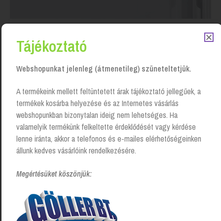
Tájékoztató
Aktuális ajánlataink
Webshopunkat jelenleg (átmenetileg) szüneteltetjük.
Akciós tisztítószerek és higiéniai termékek
A termékeink mellett feltüntetett árak tájékoztató jellegűek, a
folyamatosan elérhetőek a Göller Bt. tisztítószer
termékek kosárba helyezése és az Internetes vásárlás
webshopunkban bizonytalan ideig nem lehetséges. Ha
és takarítóeszköz webáruházában
valamelyik termékünk felkeltette érdeklődését vagy kérdése
lenne iránta, akkor a telefonos és e-mailes elérhetőségeinken
állunk kedves vásárlóink rendelkezésére.
Megértésüket köszönjük: