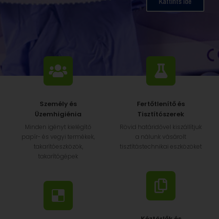
Kattints ide
Kattints ide
Kattints ide
Vileda Ultramax felmosószett
Vileda Ultramax felmosószett
Vileda Ultramax felmosószett
Kéztörlők, Papíráru
Kéztörlők, Papíráru
Kéztörlők, Papíráru
Személy és
Fertőtlenítő és
Üzemhigiénia
Tisztítószerek
Minden igényt kielégítő
Rövid határidővel kiszállítjuk
papír- és vegyi termékek,
a nálunk vásárolt
takarítóeszközök,
tisztítástechnikai eszközöket
takarítógépek
Kéztörlők és