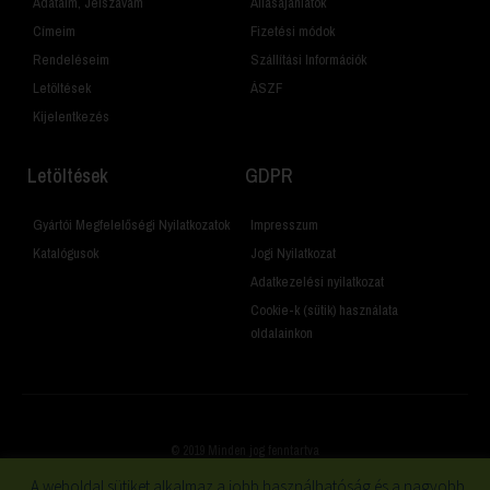
Adataim, Jelszavam
Állásajánlatok
Címeim
Fizetési módok
Rendeléseim
Szállítási Információk
Letöltések
ÁSZF
Kijelentkezés
Letöltések
GDPR
Gyártói Megfelelőségi Nyilatkozatok
Impresszum
Katalógusok
Jogi Nyilatkozat
Adatkezelési nyilatkozat
Cookie-k (sütik) használata
oldalainkon
© 2019 Minden jog fenntartva
A weboldal sütiket alkalmaz a jobb használhatóság és a nagyobb