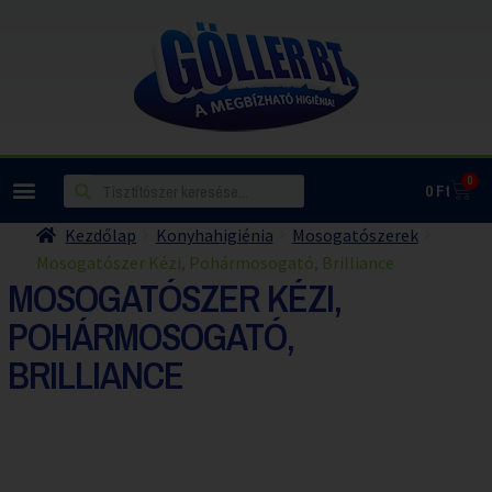
0
0
Ft
Kezdőlap
Konyhahigiénia
Mosogatószerek
Mosogatószer Kézi, Pohármosogató, Brilliance
MOSOGATÓSZER KÉZI,
POHÁRMOSOGATÓ,
BRILLIANCE