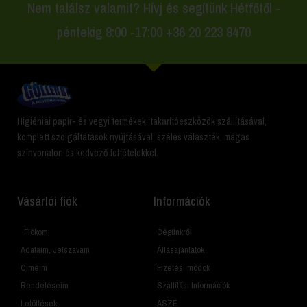
Nem találsz valamit? Hívj és segítünk Hétfőtől -
péntekig 8:00 -17:00 +36 20 223 8470
Higiéniai papír- és vegyi termékek, takarítóeszközök szállításával,
komplett szolgáltatások nyújtásával, széles választék, magas
színvonalon és kedvező feltételekkel.
Vásárlói fiók
Információk
Fiókom
Cégünkről
Adataim, Jelszavam
Állásajánlatok
Címeim
Fizetési módok
Rendeléseim
Szállítási Információk
Letöltések
ÁSZF