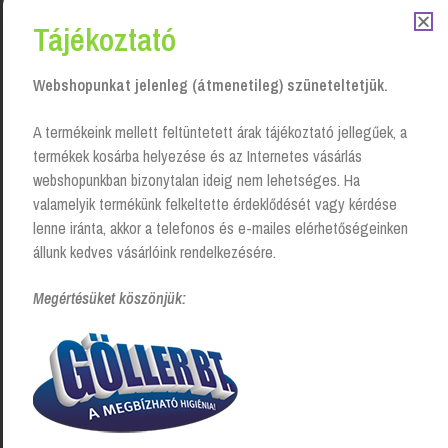
Tájékoztató
Webshopunkat jelenleg (átmenetileg) szüneteltetjük.
Kapcsolódó Termékek
A termékeink mellett feltüntetett árak tájékoztató jellegűek, a
termékek kosárba helyezése és az Internetes vásárlás
webshopunkban bizonytalan ideig nem lehetséges. Ha
valamelyik termékünk felkeltette érdeklődését vagy kérdése
lenne iránta, akkor a telefonos és e-mailes elérhetőségeinken
állunk kedves vásárlóink rendelkezésére.
Megértésüket köszönjük:
Mosogatószer Kézi,
Mosogatószer Kézi,
szuperkoncentrátum hígítós
Fertőtlenítős, Brilliance
flakon, Fertőtlenítős
Login to see prices