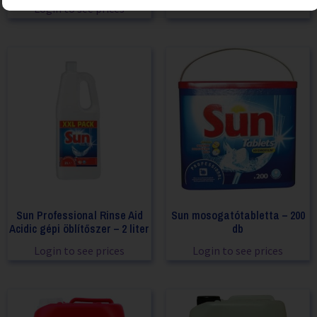
Login to see prices
Sun Professional Rinse Aid
Sun mosogatótabletta – 200
Acidic gépi öblítőszer – 2 liter
db
Login to see prices
Login to see prices