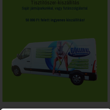
Tisztítószer-kiszállítás
Saját járműparkunkkal, vagy futárszolgálattal.
50 000 Ft felett
ingyenes kiszállítás!