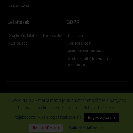
Kijelentkezés
Letöltések
GDPR
Gyártói Megfelelőségi Nyilatkozatok
Impresszum
Katalógusok
Jogi Nyilatkozat
Adatkezelési nyilatkozat
Cookie-k (sütik) használata
oldalainkon
© 2019 Minden jog fenntartva
A weboldal sütiket alkalmaz a jobb használhatóság és a nagyobb
felhasználói élmény érdekében a részletes adatkezelési
tájékoztatónkban rögzítettek szerint.
Engedélyezem
Nem engedélyezem
Adatkezelési tájékoztató