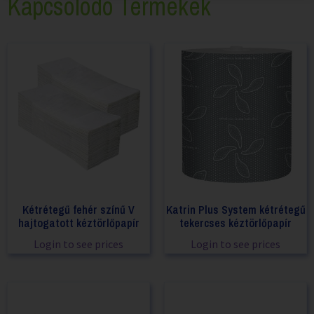
Kapcsolódó Termékek
Kétrétegű fehér színű V
Katrin Plus System kétrétegű
hajtogatott kéztörlőpapír
tekercses kéztörlőpapír
Login to see prices
Login to see prices