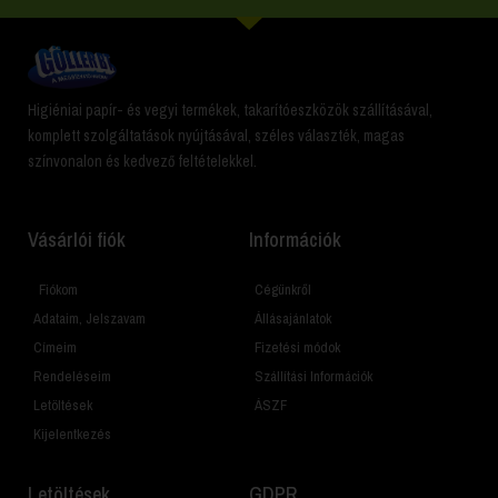
Higiéniai papír- és vegyi termékek, takarítóeszközök szállításával,
komplett szolgáltatások nyújtásával, széles választék, magas
színvonalon és kedvező feltételekkel.
Vásárlói fiók
Információk
Fiókom
Cégünkről
Adataim, Jelszavam
Állásajánlatok
Címeim
Fizetési módok
Rendeléseim
Szállítási Információk
Letöltések
ÁSZF
Kijelentkezés
Letöltések
GDPR