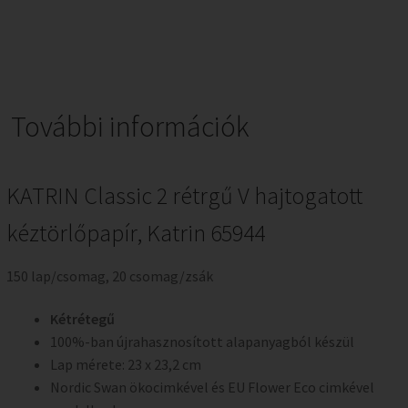
További információk
KATRIN Classic 2 rétrgű V hajtogatott
kéztörlőpapír, Katrin 65944
150 lap/csomag, 20 csomag/zsák
Kétrétegű
100%-ban újrahasznosított alapanyagból készül
Lap mérete: 23 x 23,2 cm
Nordic Swan ökocimkével és EU Flower Eco cimkével