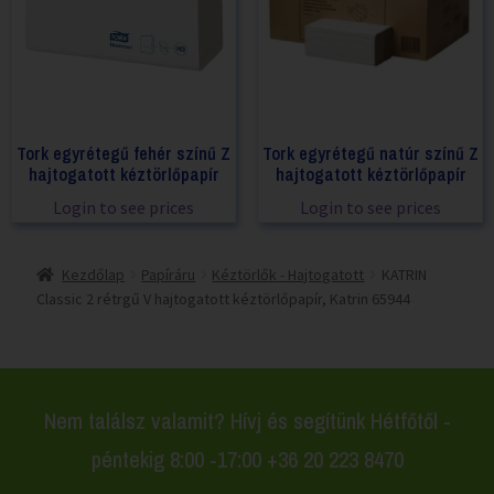
Tork egyrétegű fehér színű Z
Tork egyrétegű natúr színű Z
hajtogatott kéztörlőpapír
hajtogatott kéztörlőpapír
Login to see prices
Login to see prices
Kezdőlap
Papíráru
Kéztörlők - Hajtogatott
KATRIN
Classic 2 rétrgű V hajtogatott kéztörlőpapír, Katrin 65944
Nem találsz valamit? Hívj és segítünk Hétfőtől -
péntekig 8:00 -17:00 +36 20 223 8470