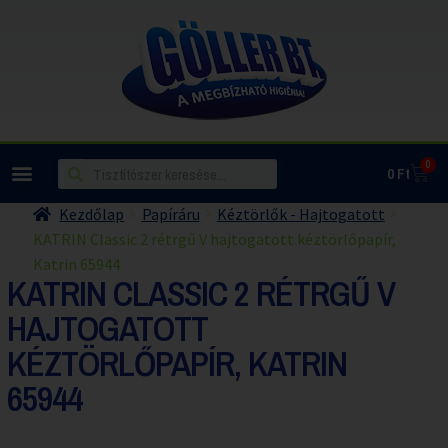
0
0
Ft
Kezdőlap
Papíráru
Kéztörlők - Hajtogatott
KATRIN Classic 2 rétrgű V hajtogatott kéztörlőpapír,
Katrin 65944
KATRIN CLASSIC 2 RÉTRGŰ V
HAJTOGATOTT
KÉZTÖRLŐPAPÍR, KATRIN
65944