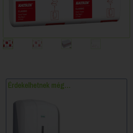
Érdekelhetnek még…