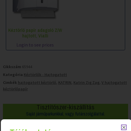
Kéztörlő papír adagoló Z/W
hajtott, Vialli
Login to see prices
Cikkszám
65944
Kategória
Kéztörlők - Hajtogatott
Cimkék
hajtogatott kéztörlő
,
KATRIN
,
Katrin Zig Zag
,
V hajtogatott
kéztörlőpapír
Tisztítószer-kiszállítás
Saját járműparkunkkal, vagy futárszolgálattal.
50 000 Ft felett
ingyenes kiszállítás!