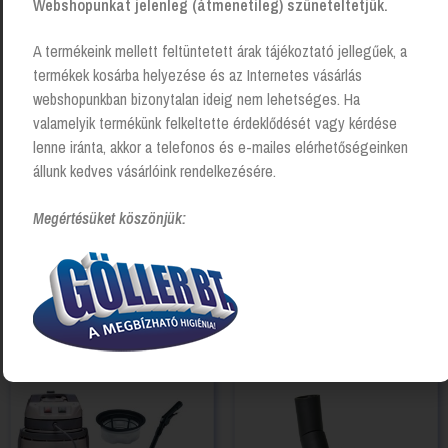
Webshopunkat jelenleg (átmenetileg) szüneteltetjük.
A termékeink mellett feltüntetett árak tájékoztató jellegűek, a
termékek kosárba helyezése és az Internetes vásárlás
webshopunkban bizonytalan ideig nem lehetséges. Ha
valamelyik termékünk felkeltette érdeklődését vagy kérdése
lenne iránta, akkor a telefonos és e-mailes elérhetőségeinken
állunk kedves vásárlóink rendelkezésére.
Megértésüket köszönjük:
Sprintus fleece porzsák
Vileda Virobi Takarító Robot
Login to see prices
Login to see prices