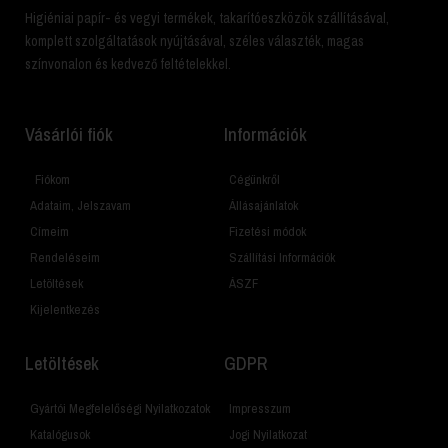
Higiéniai papír- és vegyi termékek, takarítóeszközök szállításával,
komplett szolgáltatások nyújtásával, széles választék, magas
színvonalon és kedvező feltételekkel.
Vásárlói fiók
Információk
Fiókom
Cégünkről
Adataim, Jelszavam
Állásajánlatok
Címeim
Fizetési módok
Rendeléseim
Szállítási Információk
Letöltések
ÁSZF
Kijelentkezés
Letöltések
GDPR
Gyártói Megfelelőségi Nyilatkozatok
Impresszum
Katalógusok
Jogi Nyilatkozat