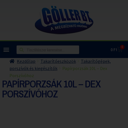
0
0
Ft
Kezdőlap
Takarítóeszközök
Takarítógépek,
porszívók és kiegészítők
Papírporzsák 10L – Dex
Porszívóhoz
PAPÍRPORZSÁK 10L – DEX
PORSZÍVÓHOZ