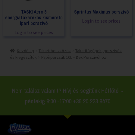
TASKI Aero 8
Sprintus Maximus porszívó
energiatakarékos kisméretű
Login to see prices
ipari porszívó
Login to see prices
Kezdőlap
Takarítóeszközök
Takarítógépek, porszívók
és kiegészítők
Papírporzsák 10L – Dex Porszívóhoz
Nem találsz valamit? Hívj és segítünk Hétfőtől -
péntekig 8:00 -17:00 +36 20 223 8470