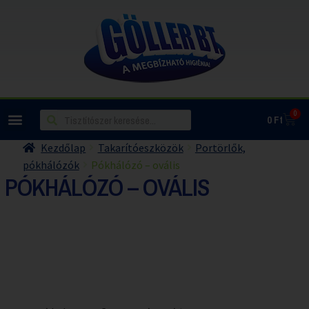
0
0
Ft
Kezdőlap
Takarítóeszközök
Portörlők,
pókhálózók
Pókhálózó – ovális
PÓKHÁLÓZÓ – OVÁLIS