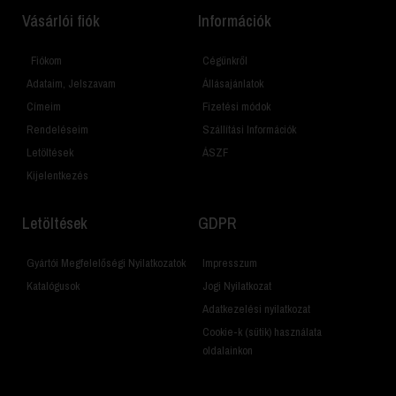
Vásárlói fiók
Információk
Fiókom
Cégünkről
Adataim, Jelszavam
Állásajánlatok
Címeim
Fizetési módok
Rendeléseim
Szállítási Információk
Letöltések
ÁSZF
Kijelentkezés
Letöltések
GDPR
Gyártói Megfelelőségi Nyilatkozatok
Impresszum
Katalógusok
Jogi Nyilatkozat
Adatkezelési nyilatkozat
Cookie-k (sütik) használata
oldalainkon