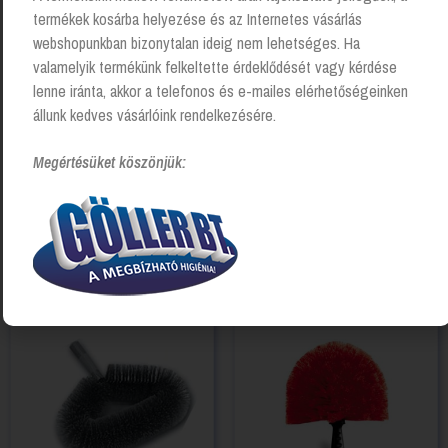
termékek kosárba helyezése és az Internetes vásárlás
webshopunkban bizonytalan ideig nem lehetséges. Ha
valamelyik termékünk felkeltette érdeklődését vagy kérdése
lenne iránta, akkor a telefonos és e-mailes elérhetőségeinken
állunk kedves vásárlóink rendelkezésére.
Megértésüket köszönjük:
Poroló – Teleszkópos
Radiátortisztító kefe
Login to see prices
Login to see prices