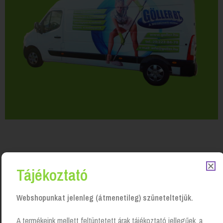
Tájékoztató
Kapcsolódó Termékek
Webshopunkat jelenleg (átmenetileg) szüneteltetjük.
A termékeink mellett feltüntetett árak tájékoztató jellegűek, a