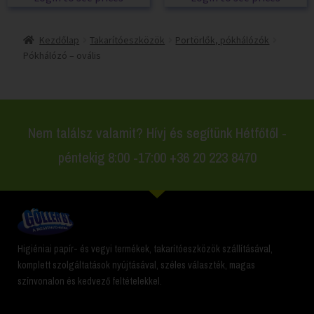
Kezdőlap
Takarítóeszközök
Portörlők, pókhálózók
Pókhálózó – ovális
Nem találsz valamit? Hívj és segítünk Hétfőtől -
péntekig 8:00 -17:00 +36 20 223 8470
Higiéniai papír- és vegyi termékek, takarítóeszközök szállításával,
komplett szolgáltatások nyújtásával, széles választék, magas
színvonalon és kedvező feltételekkel.