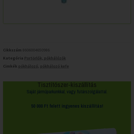
Cikkszám
8606004650986
Kategória
Portörlők, pókhálózók
Cimkék
pókhálozó
,
pókhálozó kefe
Tisztítószer-kiszállítás
Saját járműparkunkkal, vagy futárszolgálattal.
50 000 Ft felett
ingyenes kiszállítás!