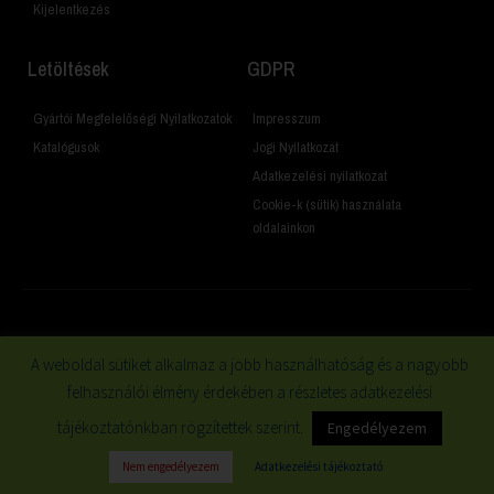
Kijelentkezés
Letöltések
GDPR
Gyártói Megfelelőségi Nyilatkozatok
Impresszum
Katalógusok
Jogi Nyilatkozat
Adatkezelési nyilatkozat
Cookie-k (sütik) használata
oldalainkon
© 2019 Minden jog fenntartva
A weboldal sütiket alkalmaz a jobb használhatóság és a nagyobb
felhasználói élmény érdekében a részletes adatkezelési
tájékoztatónkban rögzítettek szerint.
Engedélyezem
Nem engedélyezem
Adatkezelési tájékoztató