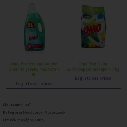
Omo Professional Active
Omo Prof Color
Clean folyékony mosószer-
Eurocompact mosópor- 7 kg
5L
Login to see prices
Login to see prices
Cikkszám
it-oa7
Kategória
Mosóporok
,
Mosószerek
Cimkék
mosópor
,
Omo