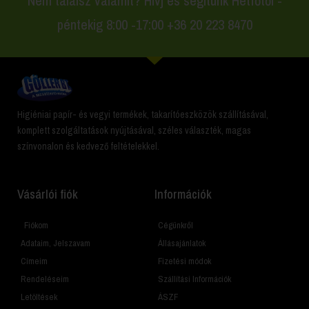
Nem találsz valamit? Hívj és segítünk Hétfőtől -
péntekig 8:00 -17:00 +36 20 223 8470
Higiéniai papír- és vegyi termékek, takarítóeszközök szállításával,
komplett szolgáltatások nyújtásával, széles választék, magas
színvonalon és kedvező feltételekkel.
Vásárlói fiók
Információk
Fiókom
Cégünkről
Adataim, Jelszavam
Állásajánlatok
Címeim
Fizetési módok
Rendeléseim
Szállítási Információk
Letöltések
ÁSZF