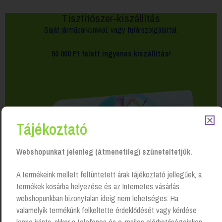
Tisztítószer-kiszállítás
Saját járműparkunkkal, vagy futárszolgálattal.
50 000 Ft felett
ingyenes kiszállítás!
Tájékoztató
Webshopunkat jelenleg (átmenetileg) szüneteltetjük.
A termékeink mellett feltüntetett árak tájékoztató jellegűek, a
termékek kosárba helyezése és az Internetes vásárlás
webshopunkban bizonytalan ideig nem lehetséges. Ha
valamelyik termékünk felkeltette érdeklődését vagy kérdése