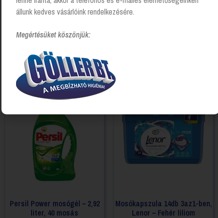
lenne iránta, akkor a telefonos és e-mailes elérhetőségeinken
állunk kedves vásárlóink rendelkezésére.
Megértésüket köszönjük:
Kapcsolódó Termékek
Persil Power mosógél – 2,92
Mosókapszula 14db 3az1-ben,
liter, 40 mosás
Lenor – Fehér liliom