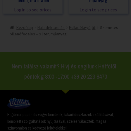
nélkül, matt acél
műanyag
Login to see prices
Login to see prices
Kezdőlap
Hulladéktárolás
Hulladékgyűjtő
Szemetes
billenőfedeles – 9 liter, műanyag
Nem találsz valamit? Hívj és segítünk Hétfőtől -
péntekig 8:00 -17:00 +36 20 223 8470
Higiéniai papír- és vegyi termékek, takarítóeszközök szállításával,
komplett szolgáltatások nyújtásával, széles választék, magas
színvonalon és kedvező feltételekkel.