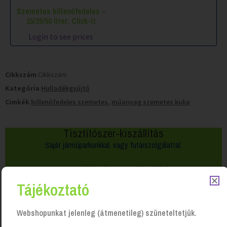
Szemetes billenőfedeles –
15/25/50 liter, Click-It
Login to see prices
Cikkszám
Cikkszám
Kategória
Hulladékgyűjtő
Cimkék
billenőfedeles szemetes
,
műanyag szemetes kuka
Tisztítószer-kiszállítás
Saját járműparkunkkal, vagy futárszolgálattal.
50 000 Ft felett
ingyenes kiszállítás!
Tájékoztató
Webshopunkat jelenleg (átmenetileg) szüneteltetjük.