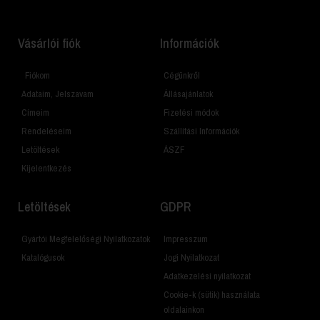
Vásárlói fiók
Információk
Fiókom
Cégünkről
Adataim, Jelszavam
Állásajánlatok
Címeim
Fizetési módok
Rendeléseim
Szállítási Információk
Letöltések
ÁSZF
Kijelentkezés
Letöltések
GDPR
Gyártói Megfelelőségi Nyilatkozatok
Impresszum
Katalógusok
Jogi Nyilatkozat
Adatkezelési nyilatkozat
Cookie-k (sütik) használata
oldalainkon