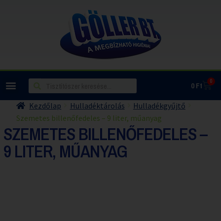
0
0
Ft
Kezdőlap
Hulladéktárolás
Hulladékgyűjtő
Szemetes billenőfedeles – 9 liter, műanyag
SZEMETES BILLENŐFEDELES –
9 LITER, MŰANYAG