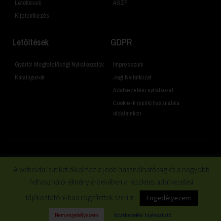
Letöltések
ÁSZF
Kijelentkezés
Letöltések
GDPR
Gyártói Megfelelőségi Nyilatkozatok
Impresszum
Katalógusok
Jogi Nyilatkozat
Adatkezelési nyilatkozat
Cookie-k (sütik) használata
oldalainkon
© 2019 Minden jog fenntartva
A weboldal sütiket alkalmaz a jobb használhatóság és a nagyobb
felhasználói élmény érdekében a részletes adatkezelési
tájékoztatónkban rögzítettek szerint.
Engedélyezem
Nem engedélyezem
Adatkezelési tájékoztató