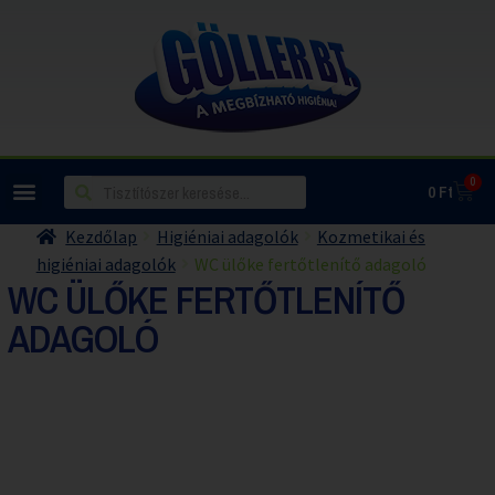
0
0
Ft
Kezdőlap
Higiéniai adagolók
Kozmetikai és
higiéniai adagolók
WC ülőke fertőtlenítő adagoló
WC ÜLŐKE FERTŐTLENÍTŐ
ADAGOLÓ