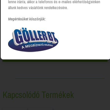
lenne iránta, akkor a telefonos és e-mailes elérhetőségeinken
állunk kedves vásárlóink rendelkezésére.
Megértésüket köszönjük:
Kapcsolódó Termékek