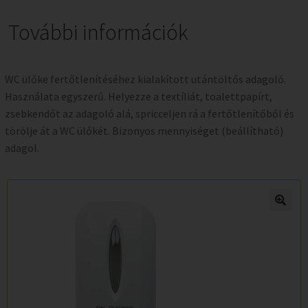
További információk
WC ülőke fertőtlenítéséhez kialakított utántöltős adagoló.
Használata egyszerű. Helyezze a textíliát, toalettpapírt,
zsebkendőt az adagoló alá, spricceljen rá a fertőtlenítőből és
törölje át a WC ülőkét. Bizonyos mennyiséget (beállítható)
adagol.