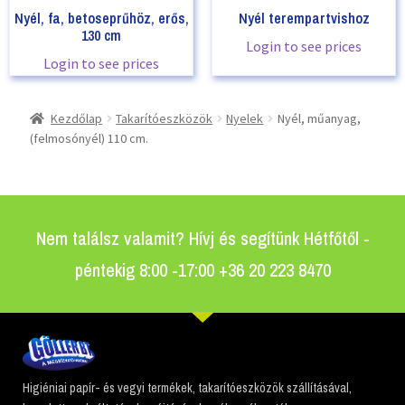
Nyél, fa, betoseprűhöz, erős,
Nyél terempartvishoz
130 cm
Login to see prices
Login to see prices
Kezdőlap
Takarítóeszközök
Nyelek
Nyél, műanyag,
(felmosónyél) 110 cm.
Nem találsz valamit? Hívj és segítünk Hétfőtől -
péntekig 8:00 -17:00 +36 20 223 8470
Higiéniai papír- és vegyi termékek, takarítóeszközök szállításával,