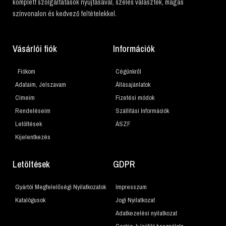
komplett szolgáltatások nyújtásával, széles választék, magas
színvonalon és kedvező feltételekkel.
Vásárlói fiók
Információk
Fiókom
Cégünkről
Adataim, Jelszavam
Állásajánlatok
Címeim
Fizetési módok
Rendeléseim
Szállítási Információk
Letöltések
ÁSZF
Kijelentkezés
Letöltések
GDPR
Gyártói Megfelelőségi Nyilatkozatok
Impresszum
Katalógusok
Jogi Nyilatkozat
Adatkezelési nyilatkozat