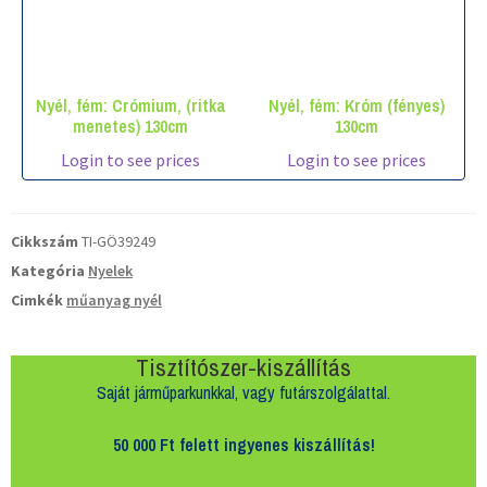
Nyél, fém: Crómium, (ritka
Nyél, fém: Króm (fényes)
menetes) 130cm
130cm
Login to see prices
Login to see prices
Cikkszám
TI-GÖ39249
Kategória
Nyelek
Cimkék
műanyag nyél
Tisztítószer-kiszállítás
Saját járműparkunkkal, vagy futárszolgálattal.
50 000 Ft felett
ingyenes kiszállítás!