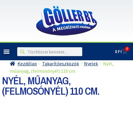
0
0
Ft
Kezdőlap
Takarítóeszközök
Nyelek
Nyél,
műanyag, (felmosónyél) 110 cm.
NYÉL, MŰANYAG,
(FELMOSÓNYÉL) 110 CM.