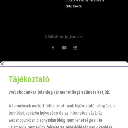
Cookie-k (sütik) használata
oldalainkon
© 2019 Minden jog fenntartva
Tájékoztató
Webshopunkat jelenleg (átmenetileg) szüneteltetjük.
A termékeink mellett feltüntetett árak tájékoztató jellegűek, a
termékek kosárba helyezése és az Internetes vásárlás
webshopunkban bizonytalan ideig nem lehetséges. Ha
valamelyik termékünk felkeltette érdeklődését vagy kérdése