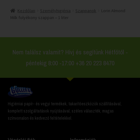
Kezdőlap
Személyhigiénia
Szappanok
Lorin Almond
Milk folyékony szappan – 1 liter
Nem találsz valamit? Hívj és segítünk Hétfőtől -
péntekig 8:00 -17:00 +36 20 223 8470
Higiéniai papír- és vegyi termékek, takarítóeszközök szállításával,
komplett szolgáltatások nyújtásával, széles választék, magas
színvonalon és kedvező feltételekkel.