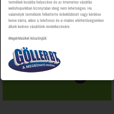
termékek kosárba helyezése és az Internetes vásárlás
Saját járműparkunkkal, vagy futárszolgálattal.
webshopunkban bizonytalan ideig nem lehetséges. Ha
valamelyik termékünk felkeltette érdeklődését vagy kérdése
50 000 Ft felett
ingyenes kiszállítás!
lenne iránta, akkor a telefonos és e-mailes elérhetőségeinken
állunk kedves vásárlóink rendelkezésére.
Megértésüket köszönjük: