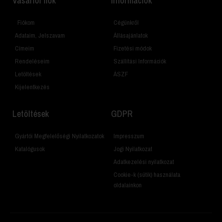
Vásárlói fiók
Információk
Fiókom
Cégünkről
Adataim, Jelszavam
Állásajánlatok
Címeim
Fizetési módok
Rendeléseim
Szállítási Információk
Letöltések
ÁSZF
Kijelentkezés
Letöltések
GDPR
Gyártói Megfelelőségi Nyilatkozatok
Impresszum
Katalógusok
Jogi Nyilatkozat
Adatkezelési nyilatkozat
Cookie-k (sütik) használata
oldalainkon