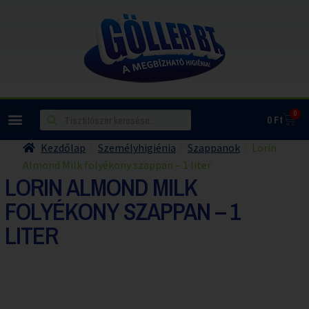
0
0
Ft
Kezdőlap
Személyhigiénia
Szappanok
Lorin
Almond Milk folyékony szappan – 1 liter
LORIN ALMOND MILK
FOLYÉKONY SZAPPAN – 1
LITER