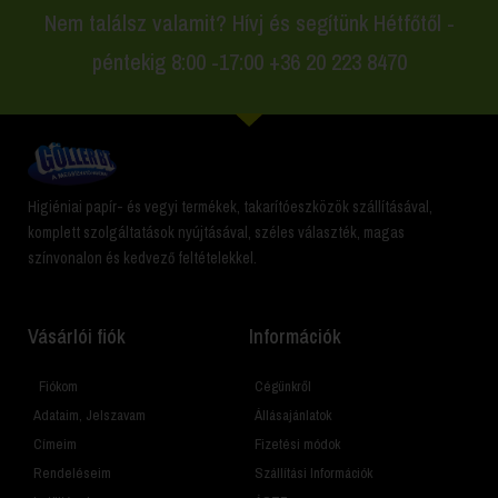
Nem találsz valamit? Hívj és segítünk Hétfőtől -
péntekig 8:00 -17:00 +36 20 223 8470
Higiéniai papír- és vegyi termékek, takarítóeszközök szállításával,
komplett szolgáltatások nyújtásával, széles választék, magas
színvonalon és kedvező feltételekkel.
Vásárlói fiók
Információk
Fiókom
Cégünkről
Adataim, Jelszavam
Állásajánlatok
Címeim
Fizetési módok
Rendeléseim
Szállítási Információk