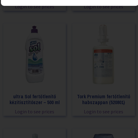
Login to see prices
Login to see prices
ultra Sol fertőtlenítő
Tork Premium fertőtlenítő
kézitisztítószer – 500 ml
habszappan (520801)
Login to see prices
Login to see prices