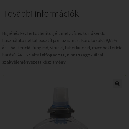
További információk
Higiénés kézfertőtlenítő gél, mely víz és törlőkendő
használata nélkül pusztítja el az ismert kórokozók 99,99%-
át – baktericid, fungicid, virucid, tuberkulocid, mycobaktericid
hatású.
ÁNTSZ által elfogadott, a hatóságok által
szakvéleményezett készítmény.