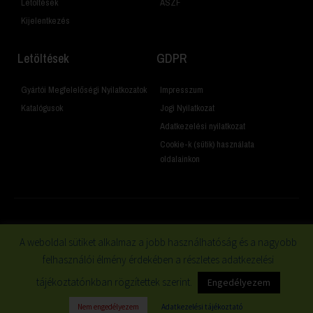
Letöltések
ÁSZF
Kijelentkezés
Letöltések
GDPR
Gyártói Megfelelőségi Nyilatkozatok
Impresszum
Katalógusok
Jogi Nyilatkozat
Adatkezelési nyilatkozat
Cookie-k (sütik) használata
oldalainkon
© 2019 Minden jog fenntartva
A weboldal sütiket alkalmaz a jobb használhatóság és a nagyobb
felhasználói élmény érdekében a részletes adatkezelési
tájékoztatónkban rögzítettek szerint.
Engedélyezem
Nem engedélyezem
Adatkezelési tájékoztató