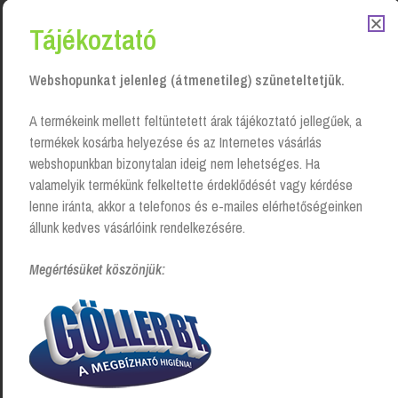
Tájékoztató
Webshopunkat jelenleg (átmenetileg) szüneteltetjük.
Kapcsolódó Termékek
A termékeink mellett feltüntetett árak tájékoztató jellegűek, a
termékek kosárba helyezése és az Internetes vásárlás
webshopunkban bizonytalan ideig nem lehetséges. Ha
valamelyik termékünk felkeltette érdeklődését vagy kérdése
lenne iránta, akkor a telefonos és e-mailes elérhetőségeinken
állunk kedves vásárlóink rendelkezésére.
Megértésüket köszönjük:
Inno-Sept Fresh fertőtlenítő
Brado Life fertőtlenítő kendő
törlőkendő – 50 db
– 5 db