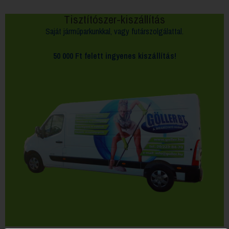
Tisztítószer-kiszállítás
Saját járműparkunkkal, vagy futárszolgálattal.
50 000 Ft felett
ingyenes kiszállítás!