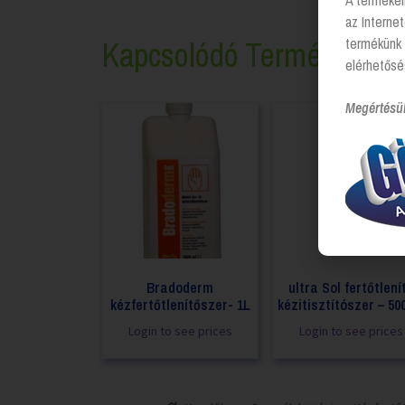
A termékei
az Interne
Kapcsolódó Termékek
termékünk 
elérhetősé
Megértésü
Bradoderm
ultra Sol fertőtlení
kézfertőtlenítőszer- 1L
kézitisztítószer – 50
Login to see prices
Login to see prices