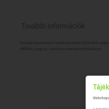
További információk
Pumpás kiszerelésű folyékony kézfertőtlenítő szapp
(MRSA), fungicid, virucid és tuberkulocid hatással.
Tájék
Webshopun