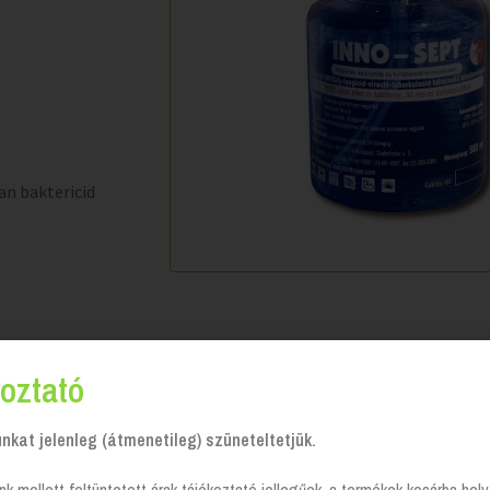
an baktericid
oztató
kat jelenleg (átmenetileg) szüneteltetjük.