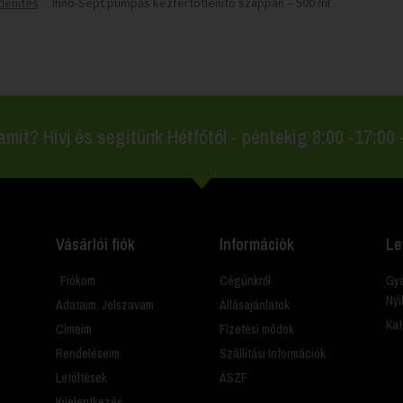
lenítés
Inno-Sept pumpás kézfertőtlenítő szappan – 500 ml
amit? Hívj és segítünk Hétfőtől - péntekig 8:00 -17:00
Vásárlói fiók
Információk
Le
Fiókom
Cégünkről
Gyá
Nyi
Adataim, Jelszavam
Állásajánlatok
Kat
Címeim
Fizetési módok
Rendeléseim
Szállítási Információk
Letöltések
ÁSZF
Kijelentkezés