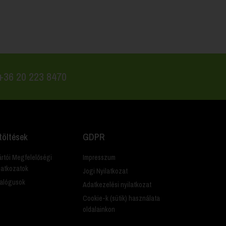
 +36 20 223 8470
töltések
GDPR
rtói Megfelelőségi
Impresszum
latkozatok
Jogi Nyilatkozat
alógusok
Adatkezelési nyilatkozat
Cookie-k (sütik) használata
oldalainkon