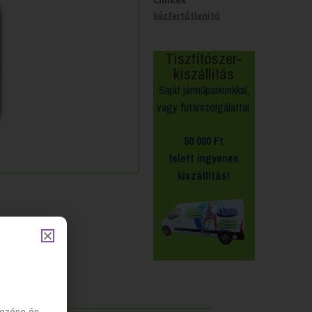
Cimkék
kézfertőtlenítő
Tisztítószer-
kiszállítás
Saját járműparkunkkal,
vagy futárszolgálattal.
50 000 Ft
felett
ingyenes
kiszállítás!