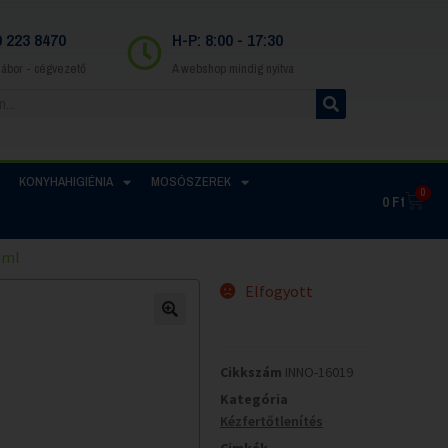
0 223 8470
H-P: 8:00 - 17:30
Gábor - cégvezető
A webshop mindig nyitva
KONYHAHIGIÉNIA
MOSÓSZEREK
0
0
Ft
 ml
Elfogyott
Cikkszám
INNO-16019
Kategória
Kézfertőtlenítés