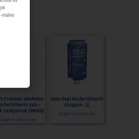
lyezése és
yik
e-mailes
rk Premium alkoholos
Inno-Sept kézfertőtlenítő
ézfertőtlenítő hab –
szappan- 1L
b zsebpalack (590101)
Login to see prices
Login to see prices