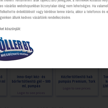
nk mellett feltüntetett árak tájékoztató jellegűek, a termékek kosárba he
tes vásárlás webshopunkban bizonytalan ideig nem lehetséges. Ha valamel
felkeltette érdeklődését vagy kérdése lenne iránta, akkor a telefonos és 
geinken állunk kedves vásárlóink rendelkezésére.
ket köszönjük:
tő
Inno-Sept kéz- és
Kézfertőtlenítő hab
To
0 ml
bőrfertőtlenítő gél – 500
pumpás Premium, Tork
k
ml, pumpás
12d
Login to see prices
Login to see prices