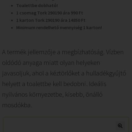
Toalettbe dobható!
1 csomag Tork 290190 ára 990 Ft
1 karton Tork 290190 ára 14850 Ft
Minimum rendelhető mennyiség 1 karton!
A termék jellemzője a megbízhatóság. Vízben
oldódó anyaga miatt olyan helyeken
javasoljuk, ahol a kéztörlőket a hulladékgyűjtő
helyett a toalettbe kell bedobni. Ideális
nyilvános környezetbe, kisebb, önálló
mosdókba.