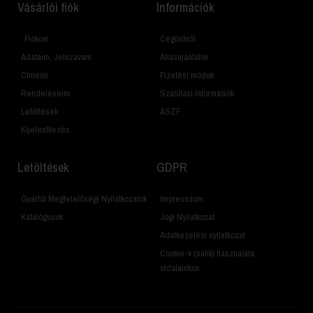
Vásárlói fiók
Információk
Fiókom
Cégünkről
Adataim, Jelszavam
Állásajánlatok
Címeim
Fizetési módok
Rendeléseim
Szállítási Információk
Letöltések
ÁSZF
Kijelentkezés
Letöltések
GDPR
Gyártói Megfelelőségi Nyilatkozatok
Impresszum
Katalógusok
Jogi Nyilatkozat
Adatkezelési nyilatkozat
Cookie-k (sütik) használata
oldalainkon