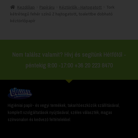
Kezdőlap
Papíráru
Kéztörlők - Hajtogatott
Tork
kétrétegű fehér színű Z hajtogatott, toalettbe dobható
kéztörlőpapír
Nem találsz valamit? Hívj és segítünk Hétfőtől -
péntekig 8:00 -17:00 +36 20 223 8470
Higiéniai papír- és vegyi termékek, takarítóeszközök szállításával,
komplett szolgáltatások nyújtásával, széles választék, magas
színvonalon és kedvező feltételekkel.