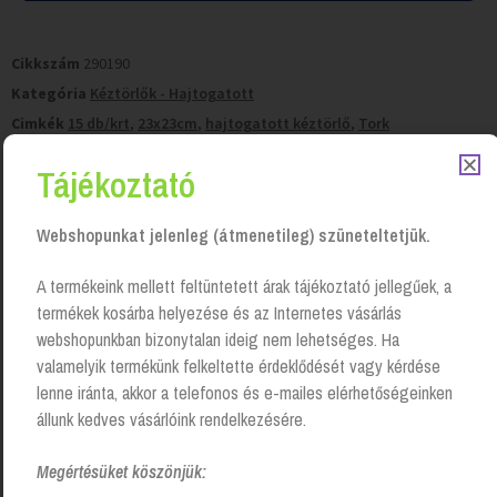
Cikkszám
290190
Kategória
Kéztörlők - Hajtogatott
Cimkék
15 db/krt
,
23x23cm
,
hajtogatott kéztörlő
,
Tork
Tájékoztató
Tisztítószer-kiszállítás
Saját járműparkunkkal, vagy futárszolgálattal.
Webshopunkat jelenleg (átmenetileg) szüneteltetjük.
50 000 Ft felett
ingyenes kiszállítás!
A termékeink mellett feltüntetett árak tájékoztató jellegűek, a
termékek kosárba helyezése és az Internetes vásárlás
webshopunkban bizonytalan ideig nem lehetséges. Ha
valamelyik termékünk felkeltette érdeklődését vagy kérdése
lenne iránta, akkor a telefonos és e-mailes elérhetőségeinken
állunk kedves vásárlóink rendelkezésére.
Megértésüket köszönjük: