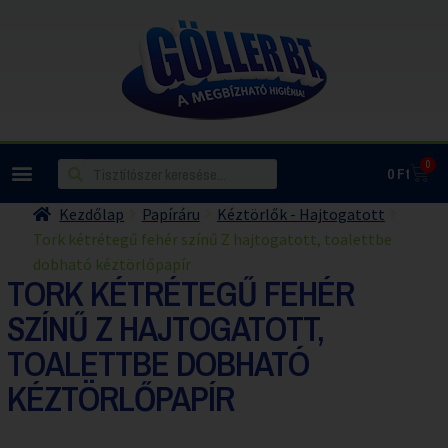
0
0
Ft
Kezdőlap
Papíráru
Kéztörlők - Hajtogatott
Tork kétrétegű fehér színű Z hajtogatott, toalettbe
dobható kéztörlőpapír
TORK KÉTRÉTEGŰ FEHÉR
SZÍNŰ Z HAJTOGATOTT,
TOALETTBE DOBHATÓ
KÉZTÖRLŐPAPÍR