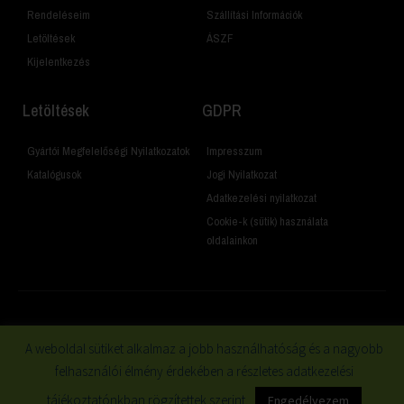
Rendeléseim
Szállítási Információk
Letöltések
ÁSZF
Kijelentkezés
Letöltések
GDPR
Gyártói Megfelelőségi Nyilatkozatok
Impresszum
Katalógusok
Jogi Nyilatkozat
Adatkezelési nyilatkozat
Cookie-k (sütik) használata
oldalainkon
© 2019 Minden jog fenntartva
A weboldal sütiket alkalmaz a jobb használhatóság és a nagyobb
felhasználói élmény érdekében a részletes adatkezelési
tájékoztatónkban rögzítettek szerint.
Engedélyezem