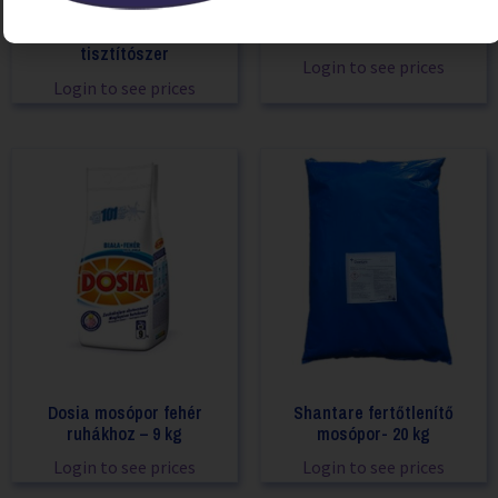
Domestos 24H PLUS
Mosókapszula 14db 3az1-ben,
Fertőtlenítő hatású
Lenor – Fehér liliom
tisztítószer
Login to see prices
Login to see prices
Dosia mosópor fehér
Shantare fertőtlenítő
ruhákhoz – 9 kg
mosópor- 20 kg
Login to see prices
Login to see prices