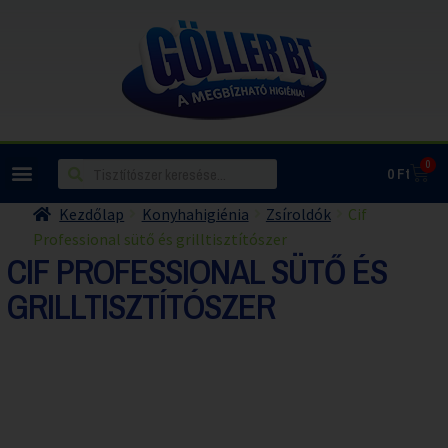
0
0
Ft
Kezdőlap
Konyhahigiénia
Zsíroldók
Cif
Professional sütő és grilltisztítószer
CIF PROFESSIONAL SÜTŐ ÉS
GRILLTISZTÍTÓSZER