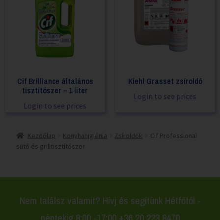
Cif Brilliance általános
Kiehl Grasset zsíroldó
tisztítószer – 1 liter
Login to see prices
Login to see prices
Kezdőlap
Konyhahigiénia
Zsíroldók
Cif Professional
sütő és grilltisztítószer
Nem találsz valamit? Hívj és segítünk Hétfőtől -
péntekig 8:00 -17:00 +36 20 223 8470