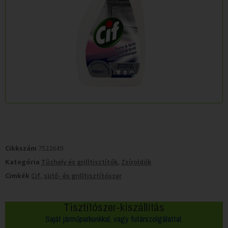
Cikkszám
7522649
Kategória
Tűzhely és grilltisztítók
,
Zsíroldók
Cimkék
Cif
,
sütő- és grilltisztítószer
Tisztítószer-kiszállítás
Saját járműparkunkkal, vagy futárszolgálattal.