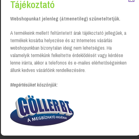
Tájékoztató
Kapcsolódó Termékek
Webshopunkat jelenleg (átmenetileg) szüneteltetjük.
A termékeink mellett feltüntetett árak tájékoztató jellegűek, a
termékek kosárba helyezése és az Internetes vásárlás
webshopunkban bizonytalan ideig nem lehetséges. Ha
valamelyik termékünk felkeltette érdeklődését vagy kérdése
lenne iránta, akkor a telefonos és e-mailes elérhetőségeinken
állunk kedves vásárlóink rendelkezésére.
Megértésüket köszönjük:
Cif Professional erőteljes
Cif Professional Cream
tisztító-, zsíroldószer – 750
karcmentes súrolószer –
ml
citrom
Login to see prices
Login to see prices