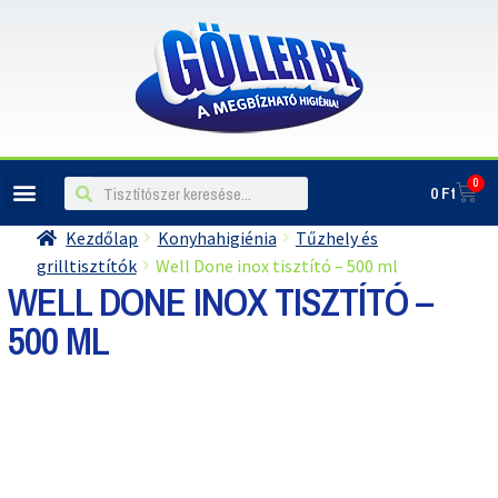
0
0
Ft
Kezdőlap
Konyhahigiénia
Tűzhely és
grilltisztítók
Well Done inox tisztító – 500 ml
WELL DONE INOX TISZTÍTÓ –
500 ML