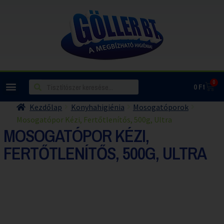
0
0
Ft
Kezdőlap
Konyhahigiénia
Mosogatóporok
Mosogatópor Kézi, Fertőtlenítős, 500g, Ultra
MOSOGATÓPOR KÉZI,
FERTŐTLENÍTŐS, 500G, ULTRA