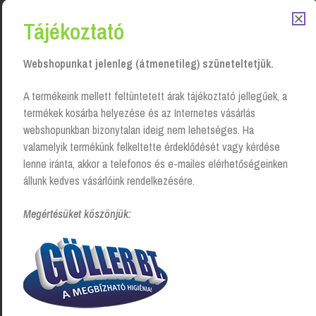
Tájékoztató
Kapcsolódó Termékek
Webshopunkat jelenleg (átmenetileg) szüneteltetjük.
A termékeink mellett feltüntetett árak tájékoztató jellegűek, a
termékek kosárba helyezése és az Internetes vásárlás
webshopunkban bizonytalan ideig nem lehetséges. Ha
valamelyik termékünk felkeltette érdeklődését vagy kérdése
lenne iránta, akkor a telefonos és e-mailes elérhetőségeinken
állunk kedves vásárlóink rendelkezésére.
Megértésüket köszönjük:
Mosogatópor Kézi,
Mosogatópor Kézi, Kombi
Fertőtlenítős, 16kg, Brilliance
Professional
Fertőtlenítő/Zsíroldó, 4kg,
Login to see prices
Utántöltő,Tip