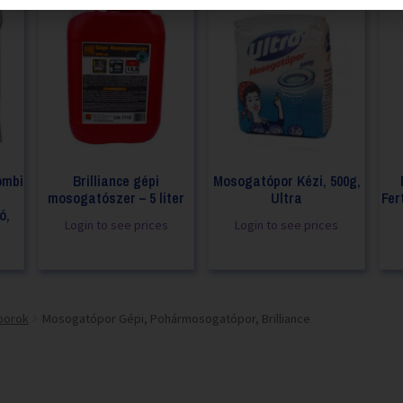
ombi
Brilliance gépi
Mosogatópor Kézi, 500g,
mosogatószer – 5 liter
Ultra
Fer
ó,
Login to see prices
Login to see prices
p
porok
Mosogatópor Gépi, Pohármosogatópor, Brilliance