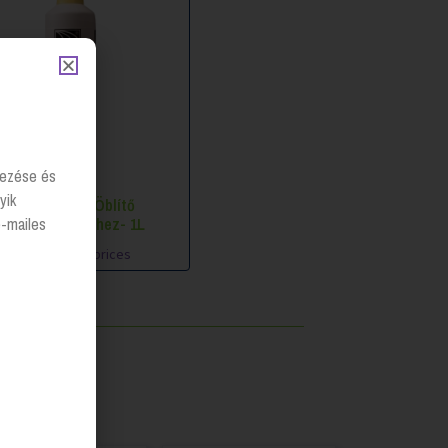
lyezése és
yik
Brilliance ® Öblítő
e-mailes
mosogatógéphez- 1L
Login to see prices