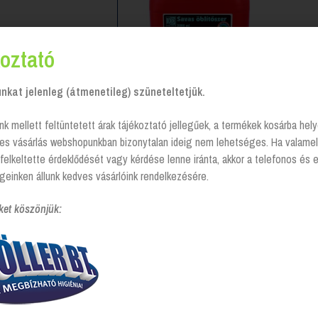
oztató
kat jelenleg (átmenetileg) szüneteltetjük.
nk mellett feltüntetett árak tájékoztató jellegűek, a termékek kosárba he
tes vásárlás webshopunkban bizonytalan ideig nem lehetséges. Ha valamel
Brilliance ® Savas gépi
felkeltette érdeklődését vagy kérdése lenne iránta, akkor a telefonos és 
öblítőszer
geinken állunk kedves vásárlóink rendelkezésére.
Login to see prices
ket köszönjük: