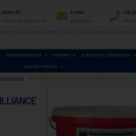
Göller Bt.
E-mail
+36 2
7754 Bóly, Fáy András utca 22.
info@goller.hu
Göller 
HIGIÉNIAI ADAGOLÓK
PAPÍRÁRU
ILLATOSÍTÓK, LÉGFRISSÍTŐK
HULLADÉKTÁROLÁS
ogatóporok
Mosogatópor Gépi, Pohármosogatópor, Brilliance
LLIANCE