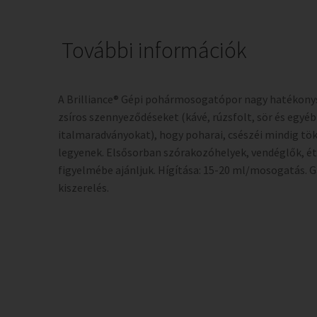
További információk
A Brilliance® Gépi pohármosogatópor nagy hatékonys
zsíros szennyeződéseket (kávé, rúzsfolt, sör és egyéb
italmaradványokat), hogy poharai, csészéi mindig tö
legyenek. Elsősorban szórakozóhelyek, vendéglők, é
figyelmébe ajánljuk. Hígítása: 15-20 ml/mosogatás. 
kiszerelés.