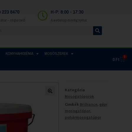
0 223 8470
H-P: 8:00 - 17:30
Gábor - cégvezető
A webshop mindig nyitva
KONYHAHIGIÉNIA
MOSÓSZEREK
0
0
Ft
Kategória
Mosogatóporok
Cimkék
Brilliance
,
gépi
mosogatópor
,
pohármosogatópor