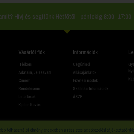
amit? Hívj és segítünk Hétfőtől - péntekig 8:00 -17:00
Vásárlói fiók
Információk
Le
Fiókom
Cégünkről
Gyá
Nyi
Adataim, Jelszavam
Állásajánlatok
Kat
Címeim
Fizetési módok
Rendeléseim
Szállítási Információk
Letöltések
ÁSZF
Kijelentkezés
bb felhasználói élmény érdekében a részletes adatkezelési tájékoztatónkba