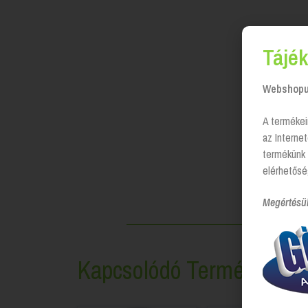
Tájék
Webshopun
A termékei
az Interne
termékünk 
elérhetősé
Megértésü
Kapcsolódó Termékek