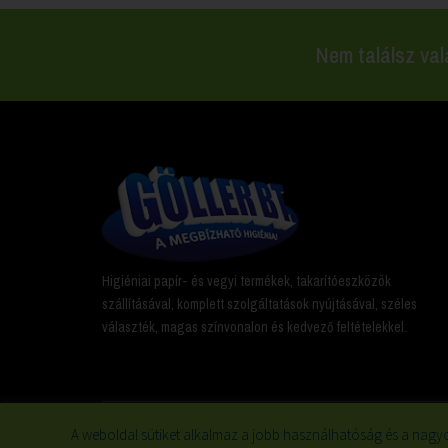
Nem találsz val
Higiéniai papír- és vegyi termékek, takarítóeszközök
szállításával, komplett szolgáltatások nyújtásával, széles
választék, magas színvonalon és kedvező feltételekkel.
A weboldal sütiket alkalmaz a jobb használhatóság és a nagyo