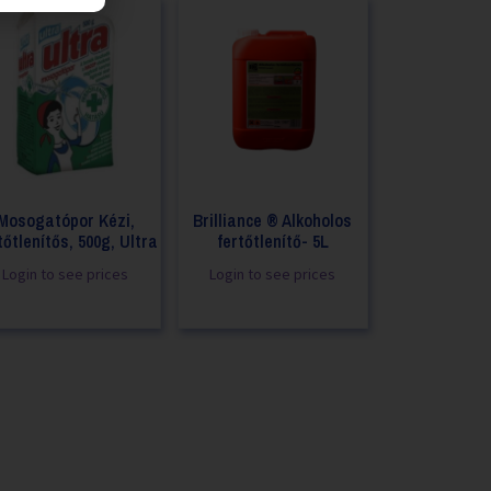
Mosogatópor Kézi,
Brilliance ® Alkoholos
tőtlenítős, 500g, Ultra
fertőtlenítő- 5L
Login to see prices
Login to see prices