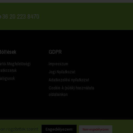
 +36 20 223 8470
töltések
GDPR
rtói Megfelelőségi
Impresszum
latkozatok
Jogi Nyilatkozat
alógusok
Adatkezelési nyilatkozat
Cookie-k (sütik) használata
oldalainkon
n rögzítettek szerint.
Engedélyezem
Nem engedélyezem