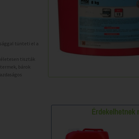
ággal tünteti el a
kéletesen tiszták
ttermek, bárok
Gazdaságos
Érdekelhetne