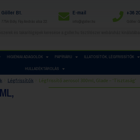
Göller Bt.
E-mail
+36 2
7754 Bóly, Fáy András utca 22.
info@goller.hu
Göller 
HIGIÉNIAI ADAGOLÓK
PAPÍRÁRU
ILLATOSÍTÓK, LÉGFRISSÍTŐK
HULLADÉKTÁROLÁS
ők
Légfrissítők
Légfrissítő aerosol 300ml, Glade – ‘Tisztaság’
ML,