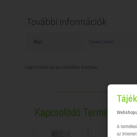
További információk
Illat
Clean Linen
Légfrissítő spray többféle illatban.
Tájék
Kapcsolódó Termékek
Webshopun
A termékei
az Interne