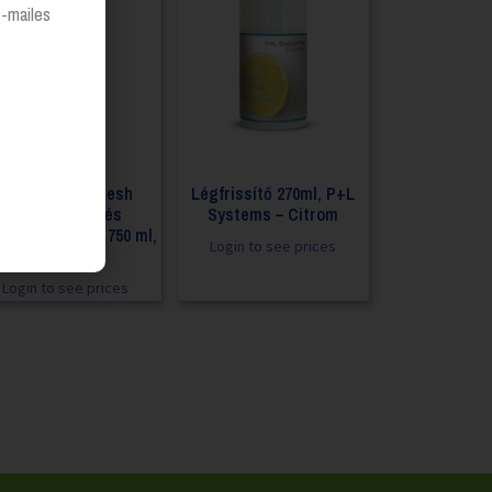
e-mailes
Good Sense Fresh
Légfrissítő 270ml, P+L
bútorkárpit- és
Systems – Citrom
vetillatosító – 750 ml,
Login to see prices
szórófejes
Login to see prices