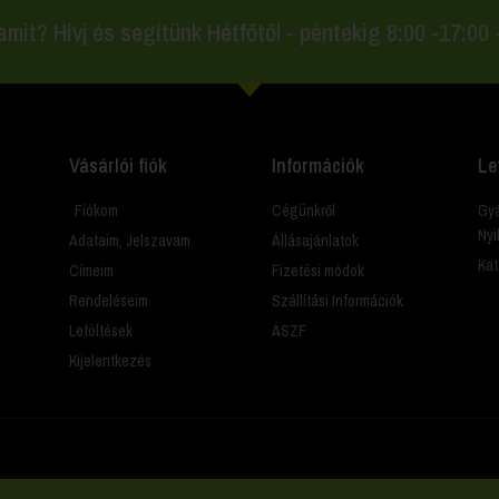
amit? Hívj és segítünk Hétfőtől - péntekig 8:00 -17:00
Vásárlói fiók
Információk
Le
Fiókom
Cégünkről
Gyá
Nyi
Adataim, Jelszavam
Állásajánlatok
Kat
Címeim
Fizetési módok
Rendeléseim
Szállítási Információk
Letöltések
ÁSZF
Kijelentkezés