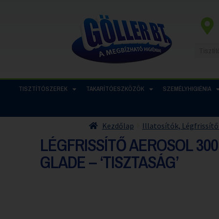
TISZTÍTÓSZEREK
TAKARÍTÓESZKÖZÖK
SZEMÉLYHIGIÉNIA
Kezdőlap
Illatosítók, Légfrissít
LÉGFRISSÍTŐ AEROSOL 300
GLADE – ‘TISZTASÁG’