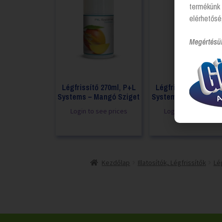
termékünk 
elérhetősé
Megértésü
Légfrissítő 270ml, P+L
Légfrissítő 270ml, 
Systems – Mangó Sziget
Systems – Babahintő
Login to see prices
Login to see prices
Kezdőlap
Illatosítók, Légfrissítők
Lé