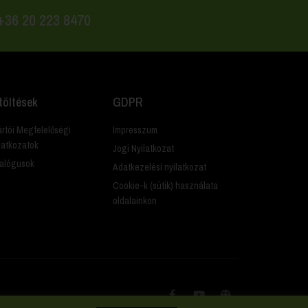
 +36 20 223 8470
töltések
GDPR
rtói Megfelelőségi
Impresszum
latkozatok
Jogi Nyilatkozat
alógusok
Adatkezelési nyilatkozat
Cookie-k (sütik) használata
oldalainkon