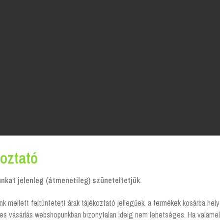
oztató
kat jelenleg (átmenetileg) szüneteltetjük.
nk mellett feltüntetett árak tájékoztató jellegűek, a termékek kosárba he
tes vásárlás webshopunkban bizonytalan ideig nem lehetséges. Ha valamel