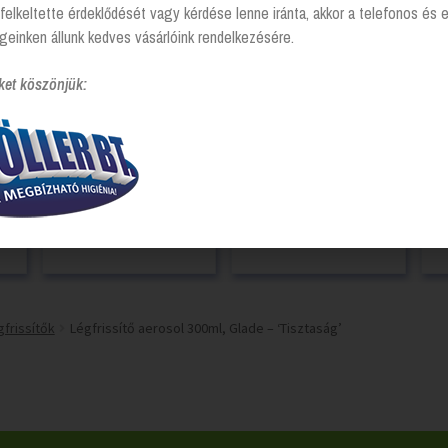
felkeltette érdeklődését vagy kérdése lenne iránta, akkor a telefonos és 
geinken állunk kedves vásárlóink rendelkezésére.
ket köszönjük:
P+L
Légfrissítő 270ml, P+L
Légfrissítő aerosol
por
Systems – Friss Ágynemű
300ml, Glade – Citrus
szö
Login to see prices
Login to see prices
gfrissítők
Légfrissítő aerosol 300ml, Glade – ‘Tisztaság’