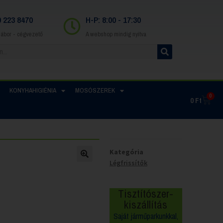
0 223 8470
H-P: 8:00 - 17:30
Gábor - cégvezető
A webshop mindig nyitva
KONYHAHIGIÉNIA
MOSÓSZEREK
0
0
Ft
Kategória
Légfrissítők
Tisztítószer-
kiszállítás
Saját járműparkunkkal,