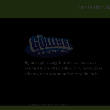
Nem találsz val
Higiéniai papír- és vegyi termékek, takarítóeszközök
szállításával, komplett szolgáltatások nyújtásával, széles
választék, magas színvonalon és kedvező feltételekkel.
© 2019 Minden jog fenntartva