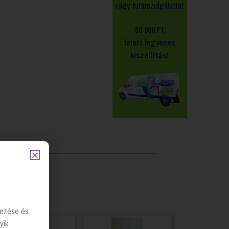
vagy futárszolgálattal.
50 000 Ft
felett
ingyenes
kiszállítás!
lyezése és
yik