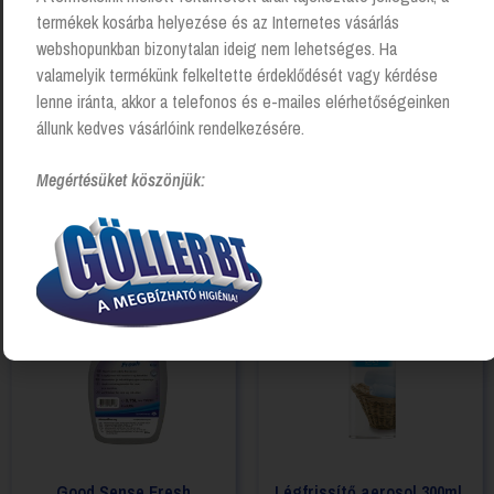
termékek kosárba helyezése és az Internetes vásárlás
webshopunkban bizonytalan ideig nem lehetséges. Ha
valamelyik termékünk felkeltette érdeklődését vagy kérdése
lenne iránta, akkor a telefonos és e-mailes elérhetőségeinken
Légfrissítő 270ml, P+L
Légfrissítő aerosol 300ml,
állunk kedves vásárlóink rendelkezésére.
Systems – Klementin
Glade – Citrus
Login to see prices
Login to see prices
Megértésüket köszönjük:
Good Sense Fresh
Légfrissítő aerosol 300ml,