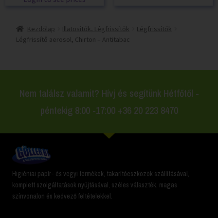
Kezdőlap
Illatosítók, Légfrissítők
Légfrissítők
Légfrissítő aerosol, Chirton – Antitabac
Nem találsz valamit? Hívj és segítünk Hétfőtől -
péntekig 8:00 -17:00 +36 20 223 8470
Higiéniai papír- és vegyi termékek, takarítóeszközök szállításával,
komplett szolgáltatások nyújtásával, széles választék, magas
színvonalon és kedvező feltételekkel.