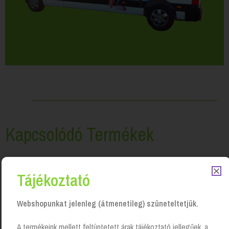
Kapcsolódó Termékek
Tájékoztató
Webshopunkat jelenleg (átmenetileg) szüneteltetjük.
A termékeink mellett feltüntetett árak tájékoztató jellegűek, a