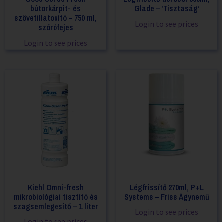
bútorkárpit- és
Glade – ‘Tisztaság’
szövetillatosító – 750 ml,
Login to see prices
szórófejes
Login to see prices
Kiehl Omni-fresh
Légfrissítő 270ml, P+L
mikrobiológiai tisztító és
Systems – Friss Ágynemű
szagsemlegesítő – 1 liter
Login to see prices
Login to see prices