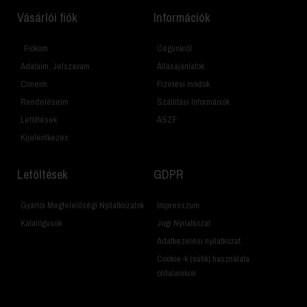
Vásárlói fiók
Információk
Fiókom
Cégünkről
Adataim, Jelszavam
Állásajánlatok
Címeim
Fizetési módok
Rendeléseim
Szállítási Információk
Letöltések
ÁSZF
Kijelentkezés
Letöltések
GDPR
Gyártói Megfelelőségi Nyilatkozatok
Impresszum
Katalógusok
Jogi Nyilatkozat
Adatkezelési nyilatkozat
Cookie-k (sütik) használata
oldalainkon