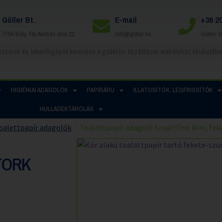
Göller Bt.
E-mail
+36 2
7754 Bóly, Fáy András utca 22.
info@goller.hu
Göller 
HIGIÉNIAI ADAGOLÓK
PAPÍRÁRU
ILLATOSÍTÓK, LÉGFRISSÍTŐK
HULLADÉKTÁROLÁS
oalettpapír adagolók
Toalettpapír adagoló SmartOne Mini, fek
TORK