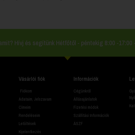
amit? Hívj és segítünk Hétfőtől - péntekig 8:00 -17:00
Vásárlói fiók
Információk
Le
Fiókom
Cégünkről
Gyá
Nyi
Adataim, Jelszavam
Állásajánlatok
Kat
Címeim
Fizetési módok
Rendeléseim
Szállítási Információk
Letöltések
ÁSZF
Kijelentkezés