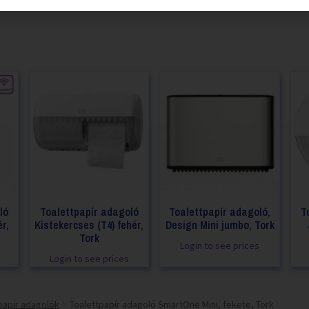
ló
Toalettpapír adagoló
Toalettpapír adagoló,
T
r,
Kistekercses (T4) fehér,
Design Mini jumbo, Tork
Tork
Login to see prices
Login to see prices
papír adagolók
Toalettpapír adagoló SmartOne Mini, fekete, Tork