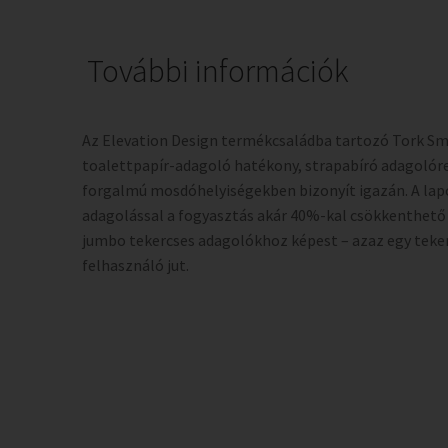
További információk
Az Elevation Design termékcsaládba tartozó Tork S
toalettpapír-adagoló hatékony, strapabíró adagolór
forgalmú mosdóhelyiségekben bizonyít igazán. A lap
adagolással a fogyasztás akár 40%-kal csökkenthet
jumbo tekercses adagolókhoz képest – azaz egy teke
felhasználó jut.