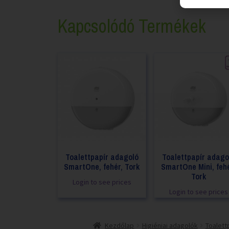
Kapcsolódó Termékek
Toalettpapír adagoló
Toalettpapír adago
SmartOne, fehér, Tork
SmartOne Mini, fehé
Tork
Login to see prices
Login to see prices
Kezdőlap
Higiéniai adagolók
Toalett