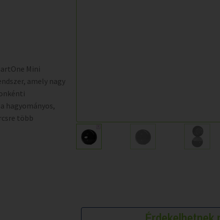
martOne Mini
endszer, amely nagy
onkénti
ő a hagyományos,
rcsre több
Érdekelhetne