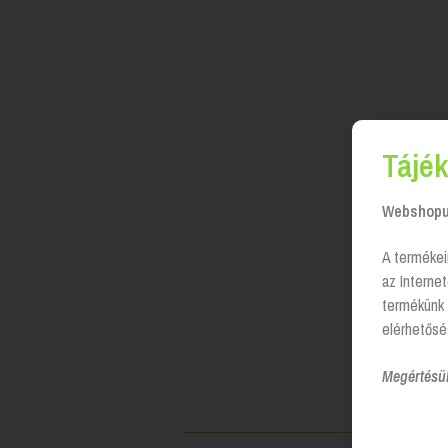
Tájék
Webshopun
A termékei
az Interne
termékünk 
elérhetősé
Megértésü