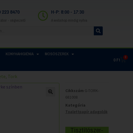
0 223 8470
H-P: 8:00 - 17:30
Gábor - cégvezető
A webshop mindig nyitva
KONYHAHIGIÉNIA
MOSÓSZEREK
0
0
Ft
ete, Tork
Cikkszám
G-TORK-
681008
Kategória
Toalettpapír adagolók
Tisztítószer-