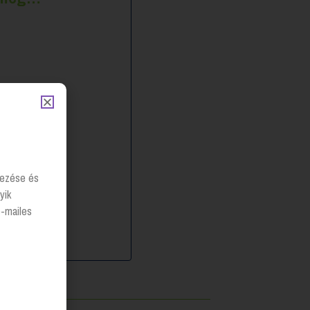
lyezése és
yik
e-mailes