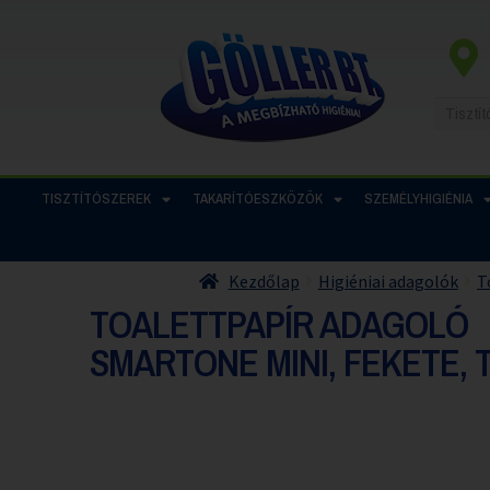
TISZTÍTÓSZEREK
TAKARÍTÓESZKÖZÖK
SZEMÉLYHIGIÉNIA
Kezdőlap
Higiéniai adagolók
T
TOALETTPAPÍR ADAGOLÓ
SMARTONE MINI, FEKETE, 