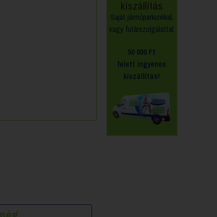
kiszállítás
Saját járműparkunkkal,
vagy futárszolgálattal.
50 000 Ft
felett
ingyenes
kiszállítás!
k még…