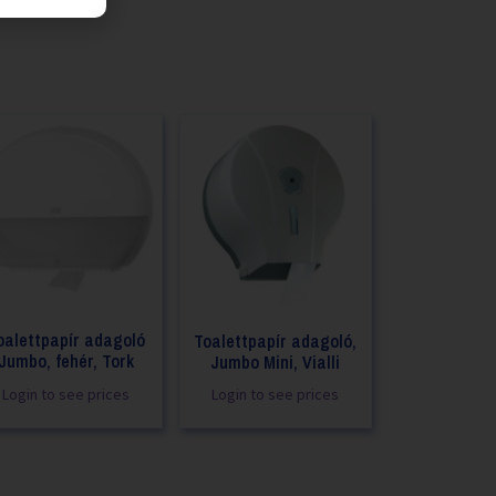
oalettpapír adagoló
Toalettpapír adagoló,
Jumbo, fehér, Tork
Jumbo Mini, Vialli
Login to see prices
Login to see prices