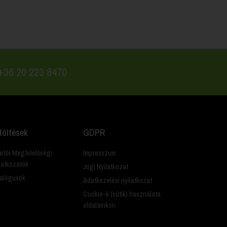
 +36 20 223 8470
töltések
GDPR
rtói Megfelelőségi
Impresszum
latkozatok
Jogi Nyilatkozat
alógusok
Adatkezelési nyilatkozat
Cookie-k (sütik) használata
oldalainkon