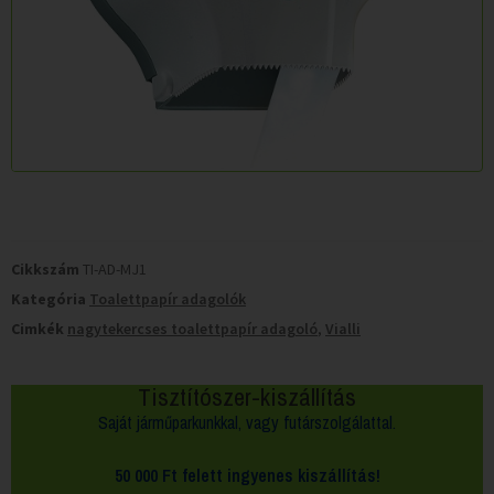
Cikkszám
TI-AD-MJ1
Kategória
Toalettpapír adagolók
Cimkék
nagytekercses toalettpapír adagoló
,
Vialli
Tisztítószer-kiszállítás
Saját járműparkunkkal, vagy futárszolgálattal.
50 000 Ft felett
ingyenes kiszállítás!