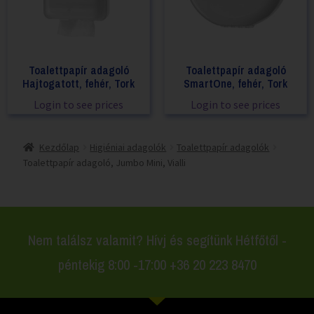
Toalettpapír adagoló
Toalettpapír adagoló
Hajtogatott, fehér, Tork
SmartOne, fehér, Tork
Login to see prices
Login to see prices
Kezdőlap
Higiéniai adagolók
Toalettpapír adagolók
Toalettpapír adagoló, Jumbo Mini, Vialli
Nem találsz valamit? Hívj és segítünk Hétfőtől -
péntekig 8:00 -17:00 +36 20 223 8470