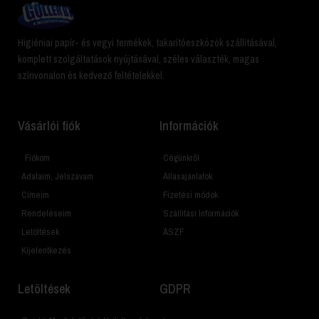
Higiéniai papír- és vegyi termékek, takarítóeszközök szállításával,
komplett szolgáltatások nyújtásával, széles választék, magas
színvonalon és kedvező feltételekkel.
Vásárlói fiók
Információk
Fiókom
Cégünkről
Adataim, Jelszavam
Állásajánlatok
Címeim
Fizetési módok
Rendeléseim
Szállítási Információk
Letöltések
ÁSZF
Kijelentkezés
Letöltések
GDPR