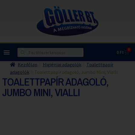
0
0
Ft
Kezdőlap
Higiéniai adagolók
Toalettpapír
adagolók
Toalettpapír adagoló, Jumbo Mini, Vialli
TOALETTPAPÍR ADAGOLÓ,
JUMBO MINI, VIALLI