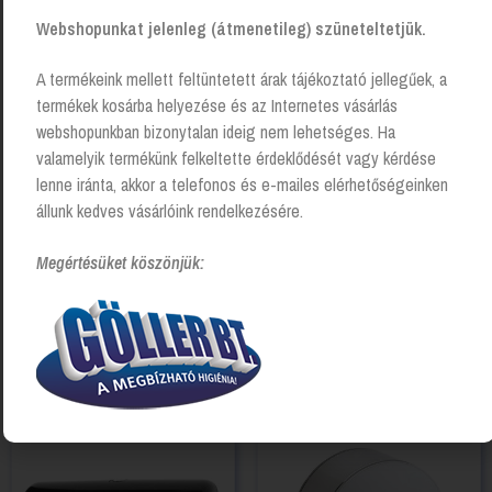
Kapcsolódó Termékek
Webshopunkat jelenleg (átmenetileg) szüneteltetjük.
A termékeink mellett feltüntetett árak tájékoztató jellegűek, a
termékek kosárba helyezése és az Internetes vásárlás
webshopunkban bizonytalan ideig nem lehetséges. Ha
valamelyik termékünk felkeltette érdeklődését vagy kérdése
lenne iránta, akkor a telefonos és e-mailes elérhetőségeinken
állunk kedves vásárlóink rendelkezésére.
Megértésüket köszönjük:
Toalettpapír adagoló, Design
Toalettpapír adagoló
Mini jumbo, Tork
SmartOne, fekete, Tork
Login to see prices
Login to see prices