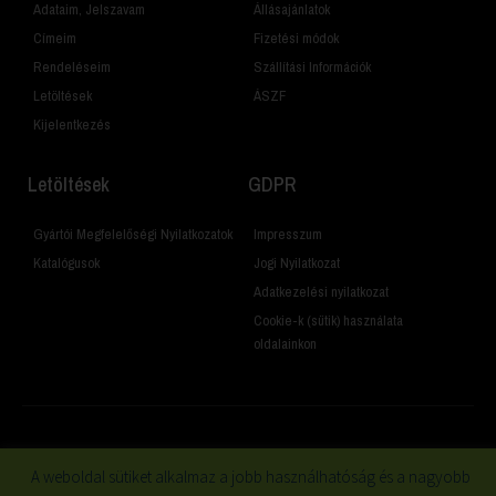
Adataim, Jelszavam
Állásajánlatok
Címeim
Fizetési módok
Rendeléseim
Szállítási Információk
Letöltések
ÁSZF
Kijelentkezés
Letöltések
GDPR
Gyártói Megfelelőségi Nyilatkozatok
Impresszum
Katalógusok
Jogi Nyilatkozat
Adatkezelési nyilatkozat
Cookie-k (sütik) használata
oldalainkon
© 2019 Minden jog fenntartva
A weboldal sütiket alkalmaz a jobb használhatóság és a nagyobb