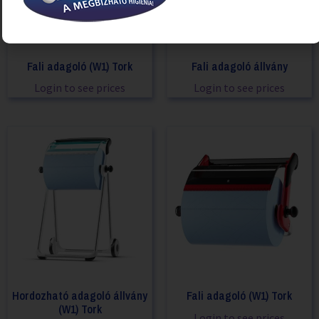
Fali adagoló (W1) Tork
Fali adagoló állvány
Login to see prices
Login to see prices
Hordozható adagoló állvány
Fali adagoló (W1) Tork
(W1) Tork
Login to see prices