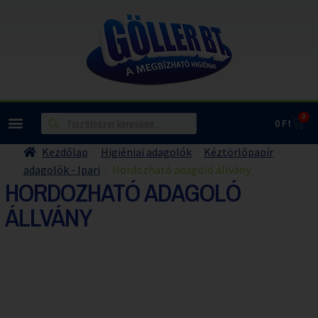
0
0
Ft
Kezdőlap
Higiéniai adagolók
Kéztörlőpapír
adagolók - Ipari
Hordozható adagoló állvány
HORDOZHATÓ ADAGOLÓ
ÁLLVÁNY