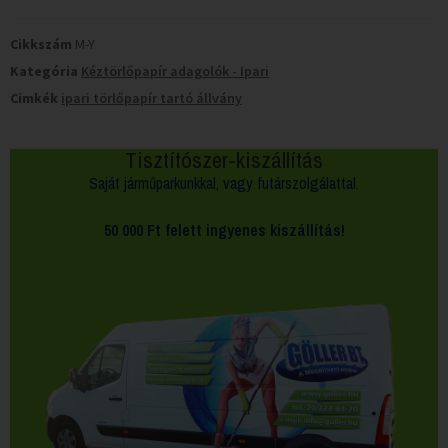
Cikkszám
M-Y
Kategória
Kéztörlőpapír adagolók - Ipari
Cimkék
ipari törlőpapír tartó állvány
Tisztítószer-kiszállítás
Saját járműparkunkkal, vagy futárszolgálattal.
50 000 Ft felett
ingyenes kiszállítás!