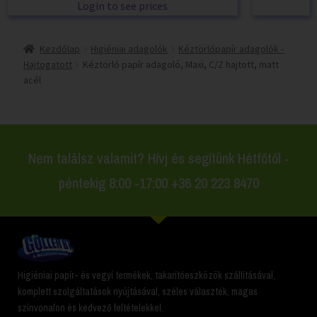
Login to see prices
Kezdőlap
Higiéniai adagolók
Kéztörlőpapír adagolók -
Hajtogatott
Kéztörlő papír adagoló, Maxi, C/Z hajtott, matt
acél
Nem találsz valamit? Hívj és segítünk Hétfőtől -
péntekig 8:00 -17:00 +36 20 223 8470
Higiéniai papír- és vegyi termékek, takarítóeszközök szállításával,
komplett szolgáltatások nyújtásával, széles választék, magas
színvonalon és kedvező feltételekkel.