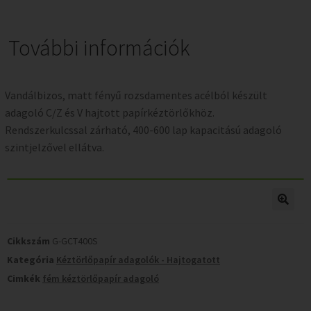
További információk
Vandálbizos, matt fényű rozsdamentes acélból készült
adagoló C/Z és V hajtott papírkéztörlőkhöz.
Rendszerkulcssal zárható, 400-600 lap kapacitású adagoló
szintjelzővel ellátva.
Cikkszám
G-GCT400S
Kategória
Kéztörlőpapír adagolók - Hajtogatott
Cimkék
fém kéztörlőpapír adagoló