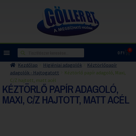
0
0
Ft
Kezdőlap
Higiéniai adagolók
Kéztörlőpapír
adagolók - Hajtogatott
Kéztörlő papír adagoló, Maxi,
C/Z hajtott, matt acél
KÉZTÖRLŐ PAPÍR ADAGOLÓ,
MAXI, C/Z HAJTOTT, MATT ACÉL