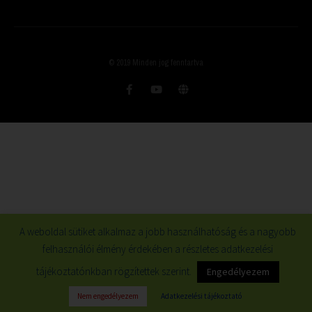
© 2019 Minden jog fenntartva
A weboldal sütiket alkalmaz a jobb használhatóság és a nagyobb
felhasználói élmény érdekében a részletes adatkezelési
tájékoztatónkban rögzítettek szerint.
Engedélyezem
Nem engedélyezem
Adatkezelési tájékoztató