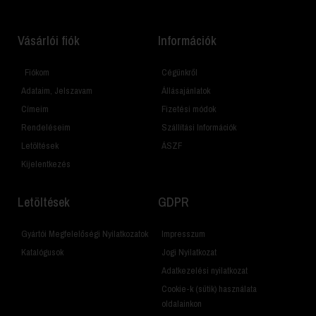
Vásárlói fiók
Információk
Fiókom
Cégünkről
Adataim, Jelszavam
Állásajánlatok
Címeim
Fizetési módok
Rendeléseim
Szállítási Információk
Letöltések
ÁSZF
Kijelentkezés
Letöltések
GDPR
Gyártói Megfelelőségi Nyilatkozatok
Impresszum
Katalógusok
Jogi Nyilatkozat
Adatkezelési nyilatkozat
Cookie-k (sütik) használata
oldalainkon