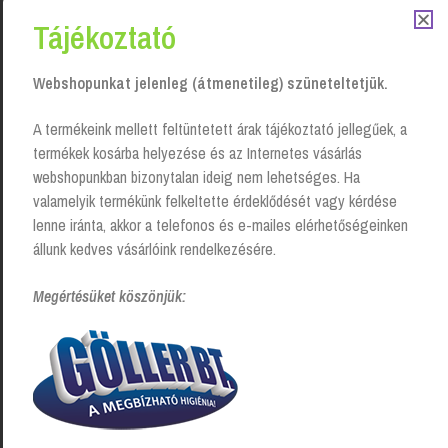
Tájékoztató
Webshopunkat jelenleg (átmenetileg) szüneteltetjük.
A termékeink mellett feltüntetett árak tájékoztató jellegűek, a
Kéztörlő
termékek kosárba helyezése és az Internetes vásárlás
papír
webshopunkban bizonytalan ideig nem lehetséges. Ha
adagoló
valamelyik termékünk felkeltette érdeklődését vagy kérdése
M/W/Z
hajtott,
lenne iránta, akkor a telefonos és e-mailes elérhetőségeinken
Vialli
állunk kedves vásárlóink rendelkezésére.
Login to
Megértésüket köszönjük:
see prices
Kéztörlő papír adagoló, Xpress Image Design
Multifold,, Tork
Login to see prices