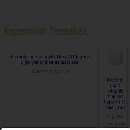
Kapcsolódó Termékek
Kéztörlő papír adagoló, Maxi, C/Z hajtott,
ujjlenyomat mentes matt acél
Login to see prices
Kéztörlő
papír
adagoló
Mini Z/C
hajtott (H3)
fehér, Tork
Login to
see prices