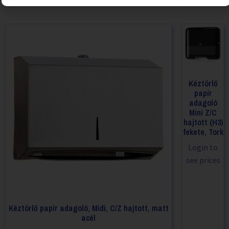
Kéztörlő
papír
adagoló
Mini Z/C
hajtott (H3)
fekete, Tork
Login to
see prices
Kéztörlő papír adagoló, Midi, C/Z hajtott, matt
acél