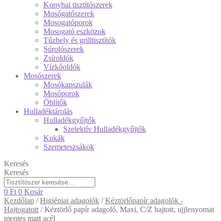
Konyhai tisztítószerek
Mosógatószerek
Mosogatóporok
Mosogató eszközok
Tűzhely és grilltisztítók
Súrolószerek
Zsíroldók
Vízkőoldók
Mosószerek
Mosókapszulák
Mosóporok
Öblítők
Hulladéktárolás
Hulladékgyűjtők
Szelektív Hulladékgyűjtők
Kukák
Szemeteszsákok
Keresés
Keresés
0
Ft
0
Kosár
Kezdőlap
/
Higiéniai adagolók
/
Kéztörlőpapír adagolók -
Hajtogatott
/
Kéztörlő papír adagoló, Maxi, C/Z hajtott, ujjlenyomat
mentes matt acél