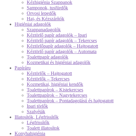
Kézhigiénia Szappanok
Samponok, tusfürdők
Orvosi lepedők
Haj- és Kézszárítók
Higiéniai adagolók
Szappanadagolók
Kéztörlő papír adagolók – Ipari
Kéztörlő papír adagolók – Tekercses
Kéztörlőpapír adagolók – Hajtogatott
Kéztörlő papír adagolók – Automata
Toalettpapír adagolók
Kozmetikai és higiéniai adagolók
Papíráru
Kéztörlők – Hajtogatott
Kéztörlők – Tekercses
Kozmetikai, higiéniai kendők
Toalettpapírok – Kistekercses
Toalettpapírok – Nagytekercses
Toalettpapírok – Pontadagolású és hajtogatott
Ipari törlők
Szalvéták
Illatosítók, Légfrissítők
Légfrissítők
Toalett illatosítok
Konyhahigiénia