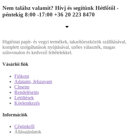
Nem találsz valamit? Hívj és segítünk Hétfőtől -
péntekig 8:00 -17:00 +36 20 223 8470
Higiéniai papír- és vegyi termékek, takarítóeszközök szállításával,
komplett szolgáltatások nyújtásával, széles választék, magas
színvonalon és kedvező feltételekkel.
Vásárlói fiók
Fiókom
Adataim, Jelszavam
Címeim
Rendeléseim
Letöltések
Kijelentkezés
Információk
Cégünkről
Állásajánlatok