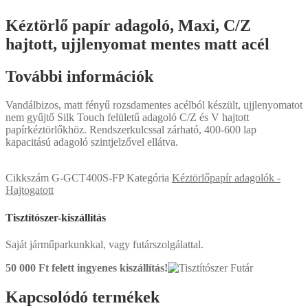
Kéztörlő papír adagoló, Maxi, C/Z
hajtott, ujjlenyomat mentes matt acél
További információk
Vandálbizos, matt fényű rozsdamentes acélból készült, ujjlenyomatot
nem gyűjtő Silk Touch felületű adagoló C/Z és V hajtott
papírkéztörlőkhöz. Rendszerkulcssal zárható, 400-600 lap
kapacitású adagoló szintjelzővel ellátva.
Cikkszám
G-GCT400S-FP
Kategória
Kéztörlőpapír adagolók -
Hajtogatott
Tisztítószer-kiszállítás
Saját járműparkunkkal, vagy futárszolgálattal.
50 000 Ft felett
ingyenes kiszállítás!
Kapcsolódó termékek