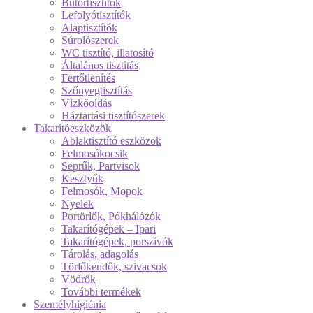
Bútortisztítók
Lefolyótisztítók
Alaptisztítók
Súrolószerek
WC tisztító, illatosító
Általános tisztítás
Fertőtlenítés
Szőnyegtisztítás
Vízkőoldás
Háztartási tisztítószerek
Takarítóeszközök
Ablaktisztító eszközök
Felmosókocsik
Seprűk, Partvisok
Kesztyűk
Felmosók, Mopok
Nyelek
Portörlők, Pókhálózók
Takarítógépek – Ipari
Takarítógépek, porszívók
Tárolás, adagolás
Törlőkendők, szivacsok
Vödrök
További termékek
Személyhigiénia