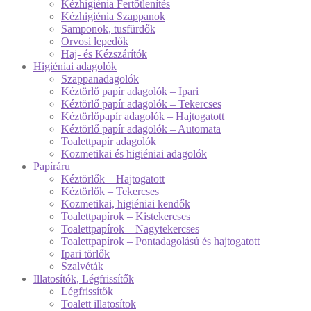
Kézhigiénia Fertőtlenítés
Kézhigiénia Szappanok
Samponok, tusfürdők
Orvosi lepedők
Haj- és Kézszárítók
Higiéniai adagolók
Szappanadagolók
Kéztörlő papír adagolók – Ipari
Kéztörlő papír adagolók – Tekercses
Kéztörlőpapír adagolók – Hajtogatott
Kéztörlő papír adagolók – Automata
Toalettpapír adagolók
Kozmetikai és higiéniai adagolók
Papíráru
Kéztörlők – Hajtogatott
Kéztörlők – Tekercses
Kozmetikai, higiéniai kendők
Toalettpapírok – Kistekercses
Toalettpapírok – Nagytekercses
Toalettpapírok – Pontadagolású és hajtogatott
Ipari törlők
Szalvéták
Illatosítók, Légfrissítők
Légfrissítők
Toalett illatosítok