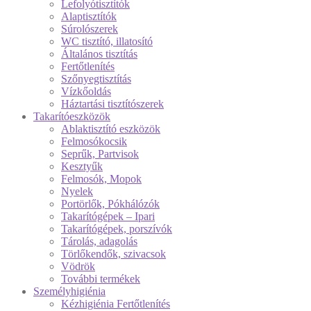
Lefolyótisztítók
Alaptisztítók
Súrolószerek
WC tisztító, illatosító
Általános tisztítás
Fertőtlenítés
Szőnyegtisztítás
Vízkőoldás
Háztartási tisztítószerek
Takarítóeszközök
Ablaktisztító eszközök
Felmosókocsik
Seprűk, Partvisok
Kesztyűk
Felmosók, Mopok
Nyelek
Portörlők, Pókhálózók
Takarítógépek – Ipari
Takarítógépek, porszívók
Tárolás, adagolás
Törlőkendők, szivacsok
Vödrök
További termékek
Személyhigiénia
Kézhigiénia Fertőtlenítés