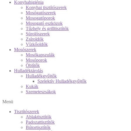
Konyhahigiénia
Konyhai tisztítószerek
Mosógatószerek
Mosogatóporok
Mosogató eszközok
Tűzhely és grilltisztítók
Súrolószerek
Zsíroldók
Vízkőoldók
Mosószerek
Mosókapszulák
Mosóporok
Öblítők
Hulladéktárolás
Hulladékgyűjtők
Szelektív Hulladékgyűjtők
Kukák
Szemeteszsákok
Menü
Tisztítószerek
Ablaktisztítók
Padozattisztítók
Bútortisztítók