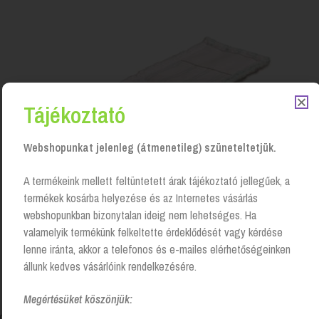
Tájékoztató
Webshopunkat jelenleg (átmenetileg) szüneteltetjük.
A termékeink mellett feltüntetett árak tájékoztató jellegűek, a
termékek kosárba helyezése és az Internetes vásárlás
webshopunkban bizonytalan ideig nem lehetséges. Ha
valamelyik termékünk felkeltette érdeklődését vagy kérdése
Zsebes/füles mikroszálas mop, 40-es
lenne iránta, akkor a telefonos és e-mailes elérhetőségeinken
Login to see prices
állunk kedves vásárlóink rendelkezésére.
Megértésüket köszönjük: