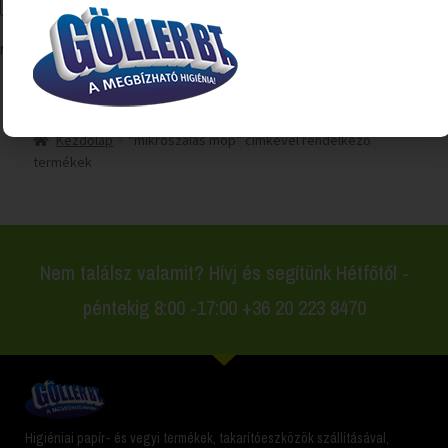
Mind a(z) 2 találat megjelenítve
Kezdőlap
“mikroszálas mop” címkével rendelkező
termékek
Nem találsz valamit? Hívj és segítünk Hétfőtől -
péntekig 8:00 -17:00 +36 20 223 8470
Higiéniai papír- és vegyi termékek, takarítóeszközök szállításával,