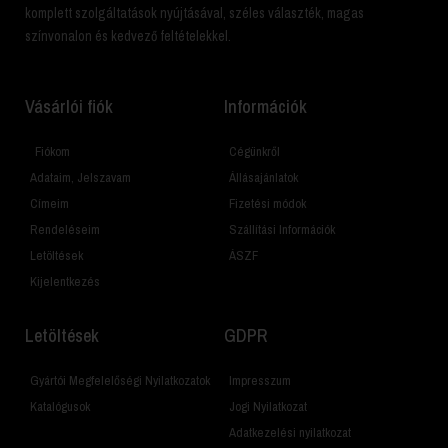
komplett szolgáltatások nyújtásával, széles választék, magas
színvonalon és kedvező feltételekkel.
Vásárlói fiók
Információk
Fiókom
Cégünkről
Adataim, Jelszavam
Állásajánlatok
Címeim
Fizetési módok
Rendeléseim
Szállítási Információk
Letöltések
ÁSZF
Kijelentkezés
Letöltések
GDPR
Gyártói Megfelelőségi Nyilatkozatok
Impresszum
Katalógusok
Jogi Nyilatkozat
Adatkezelési nyilatkozat