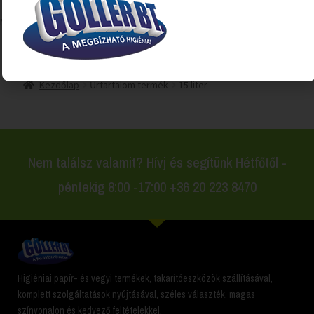
Mind a(z) 2 találat megjelenítve
Kezdőlap
Űrtartalom termék
15 liter
Nem találsz valamit? Hívj és segítünk Hétfőtől -
péntekig 8:00 -17:00 +36 20 223 8470
Higiéniai papír- és vegyi termékek, takarítóeszközök szállításával,
komplett szolgáltatások nyújtásával, széles választék, magas
színvonalon és kedvező feltételekkel.