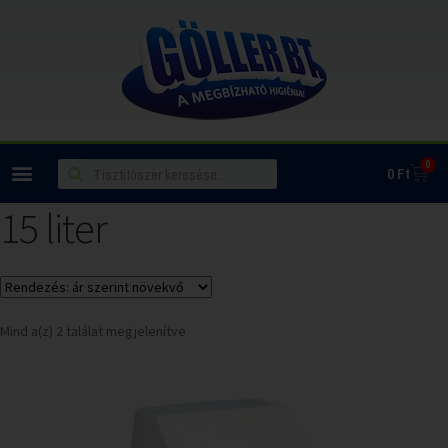
0
0
Ft
15 liter
Mind a(z) 2 találat megjelenítve