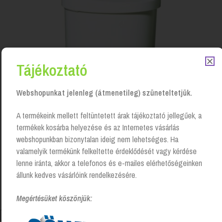
Tájékoztató
Webshopunkat jelenleg (átmenetileg) szüneteltetjük.
A termékeink mellett feltüntetett árak tájékoztató jellegűek, a
termékek kosárba helyezése és az Internetes vásárlás
webshopunkban bizonytalan ideig nem lehetséges. Ha
valamelyik termékünk felkeltette érdeklődését vagy kérdése
Szemetes pedálos – 15 liter, műanyag
lenne iránta, akkor a telefonos és e-mailes elérhetőségeinken
Login to see prices
állunk kedves vásárlóink rendelkezésére.
Megértésüket köszönjük: