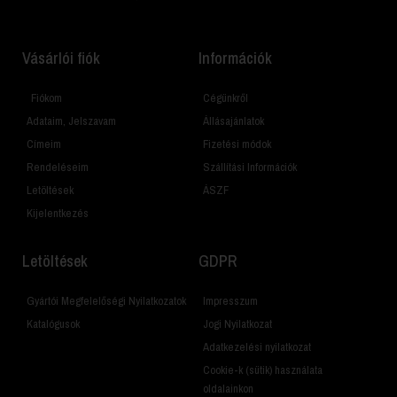
Vásárlói fiók
Információk
Fiókom
Cégünkről
Adataim, Jelszavam
Állásajánlatok
Címeim
Fizetési módok
Rendeléseim
Szállítási Információk
Letöltések
ÁSZF
Kijelentkezés
Letöltések
GDPR
Gyártói Megfelelőségi Nyilatkozatok
Impresszum
Katalógusok
Jogi Nyilatkozat
Adatkezelési nyilatkozat
Cookie-k (sütik) használata
oldalainkon