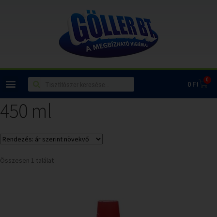
0
0
Ft
450 ml
Összesen 1 találat