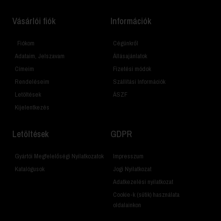
Vásárlói fiók
Információk
Fiókom
Cégünkről
Adataim, Jelszavam
Állásajánlatok
Címeim
Fizetési módok
Rendeléseim
Szállítási Információk
Letöltések
ÁSZF
Kijelentkezés
Letöltések
GDPR
Gyártói Megfelelőségi Nyilatkozatok
Impresszum
Katalógusok
Jogi Nyilatkozat
Adatkezelési nyilatkozat
Cookie-k (sütik) használata
oldalainkon