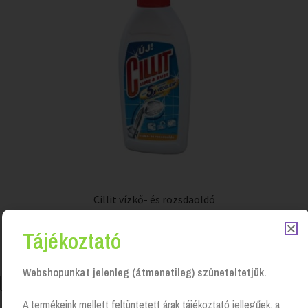
Cillit vízkő- és rozsdaoldó
Login to see prices
Tájékoztató
Webshopunkat jelenleg (átmenetileg) szüneteltetjük.
A termékeink mellett feltüntetett árak tájékoztató jellegűek, a