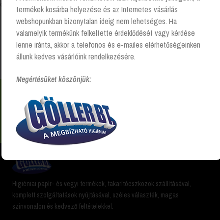
Összesen 1 találat
termékek kosárba helyezése és az Internetes vásárlás
webshopunkban bizonytalan ideig nem lehetséges. Ha
valamelyik termékünk felkeltette érdeklődését vagy kérdése
lenne iránta, akkor a telefonos és e-mailes elérhetőségeinken
Kezdőlap
Űrtartalom termék
450 ml
állunk kedves vásárlóink rendelkezésére.
Megértésüket köszönjük:
Nem találsz valamit? Hívj és segítünk Hétfőtől -
péntekig 8:00 -17:00 +36 20 223 8470
Higiéniai papír- és vegyi termékek, takarítóeszközök szállításával,
komplett szolgáltatások nyújtásával, széles választék, magas
színvonalon és kedvező feltételekkel.