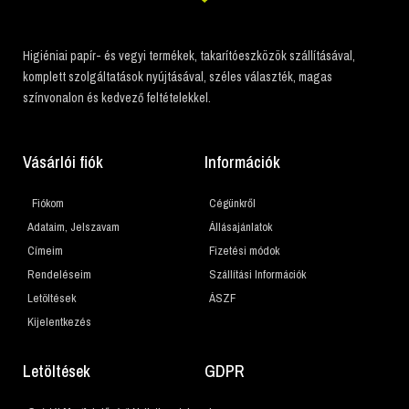
Higiéniai papír- és vegyi termékek, takarítóeszközök szállításával,
komplett szolgáltatások nyújtásával, széles választék, magas
színvonalon és kedvező feltételekkel.
Vásárlói fiók
Információk
Fiókom
Cégünkről
Adataim, Jelszavam
Állásajánlatok
Címeim
Fizetési módok
Rendeléseim
Szállítási Információk
Letöltések
ÁSZF
Kijelentkezés
Letöltések
GDPR