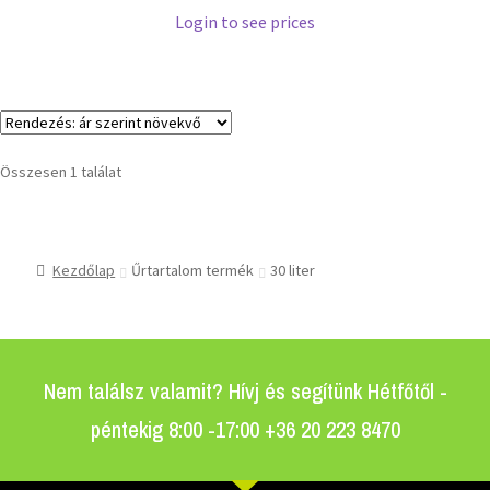
Login to see prices
Összesen 1 találat
Kezdőlap
Űrtartalom termék
30 liter
Nem találsz valamit? Hívj és segítünk Hétfőtől -
péntekig 8:00 -17:00 +36 20 223 8470