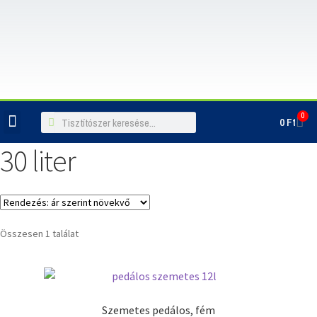
0
0
Ft
ILLATOSÍTÓK, LÉGFRISSÍTŐK
30 liter
Összesen 1 találat
Szemetes pedálos, fém