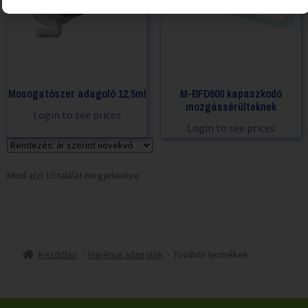
Mosogatószer adagoló 12,5ml
M-BFD600 kapaszkodó
mozgássérülteknek
Login to see prices
Login to see prices
Mind a(z) 10 találat megjelenítve
Kezdőlap
Higiéniai adagolók
További termékek