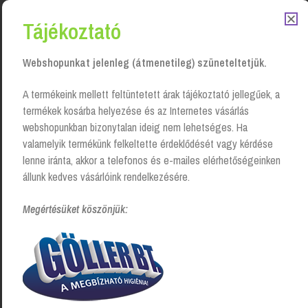
Tájékoztató
Webshopunkat jelenleg (átmenetileg) szüneteltetjük.
A termékeink mellett feltüntetett árak tájékoztató jellegűek, a
termékek kosárba helyezése és az Internetes vásárlás
webshopunkban bizonytalan ideig nem lehetséges. Ha
valamelyik termékünk felkeltette érdeklődését vagy kérdése
lenne iránta, akkor a telefonos és e-mailes elérhetőségeinken
állunk kedves vásárlóink rendelkezésére.
Piktogram – pelenkázó jelzés
Toalett kefe – fali
Login to see prices
Login to see prices
Megértésüket köszönjük: