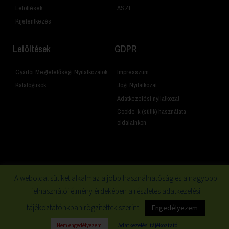
Letöltések
ÁSZF
Kijelentkezés
Letöltések
GDPR
Gyártói Megfelelőségi Nyilatkozatok
Impresszum
Katalógusok
Jogi Nyilatkozat
Adatkezelési nyilatkozat
Cookie-k (sütik) használata
oldalainkon
A weboldal sütiket alkalmaz a jobb használhatóság és a nagyobb
© 2019 Minden jog fenntartva
felhasználói élmény érdekében a részletes adatkezelési
tájékoztatónkban rögzítettek szerint.
Engedélyezem
Nem engedélyezem
Adatkezelési tájékoztató