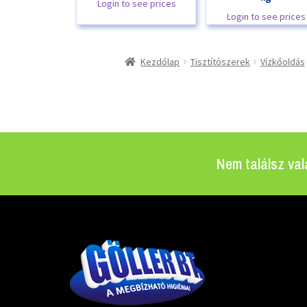
Login to see prices
Login to see prices
Kezdőlap
Tisztítószerek
Vízkőoldás
Nem találsz val