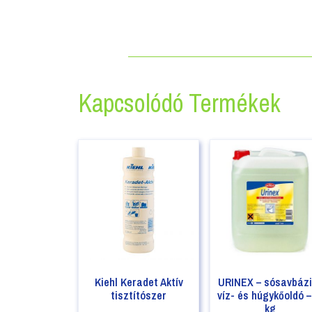
Kapcsolódó Termékek
Kiehl Keradet Aktív
URINEX – sósavbáz
tisztítószer
víz- és húgykőoldó –
kg