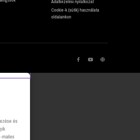
Adatkezelési nyilatkozat
Cookie-k (sütik) használata
oldalainkon
lyezése és
yik
e-mailes