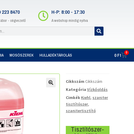
0 223 8470
H-P: 8:00 - 17:30
Gábor - cégvezető
A webshop mindig nyitva
0
0
Ft
IA
MOSÓSZEREK
HULLADÉKTÁROLÁS
Cikkszám
Cikkszám
Kategória
Vízkőoldás
Cimkék
Kiehl
,
szaniter
tisztítószer
,
szanitertisztító
Tisztítószer-