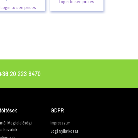
Login to see prices
Login to see prices
 +36 20 223 8470
töltések
GDPR
rtói Megfelelőségi
Impresszum
latkozatok
Jogi Nyilatkozat
alógusok