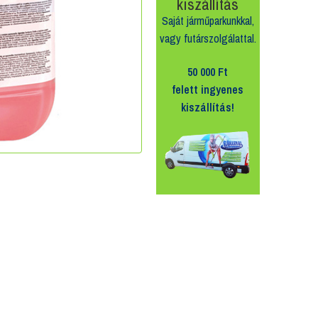
kiszállítás
Saját járműparkunkkal,
vagy futárszolgálattal.
50 000 Ft
felett
ingyenes
kiszállítás!