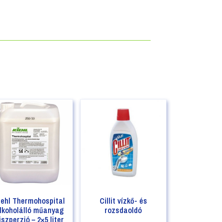
iehl Thermohospital
Cillit vízkő- és
lkoholálló műanyag
rozsdaoldó
iszperzió – 2×5 liter