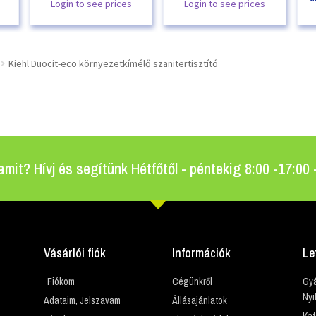
Login to see prices
Login to see prices
Kiehl Duocit-eco környezetkímélő szanitertisztító
amit? Hívj és segítünk Hétfőtől - péntekig 8:00 -17:00
Vásárlói fiók
Információk
Le
Fiókom
Cégünkről
Gyá
Nyi
Adataim, Jelszavam
Állásajánlatok
Kat