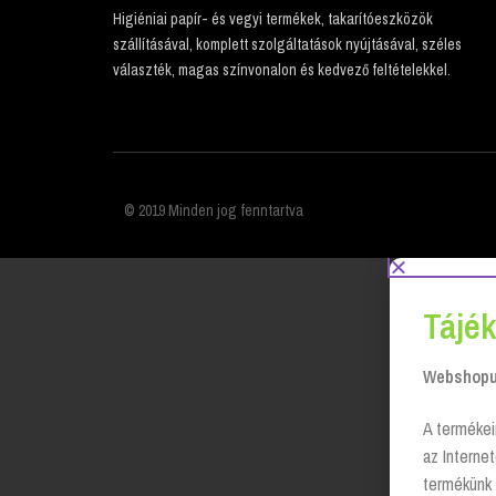
Higiéniai papír- és vegyi termékek, takarítóeszközök
szállításával, komplett szolgáltatások nyújtásával, széles
választék, magas színvonalon és kedvező feltételekkel.
© 2019 Minden jog fenntartva
Tájék
Webshopun
A termékei
az Interne
termékünk 