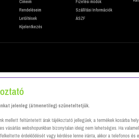
Címeim
Fizetési módok
Rendeléseim
Szállítási Információk
Letöltések
ÁSZF
Kijelentkezés
oztató
kat jelenleg (átmenetileg) szüneteltetjük.
nk mellett feltüntetett árak tájékoztató jellegűek, a termékek kosárba he
tes vásárlás webshopunkban bizonytalan ideig nem lehetséges. Ha valamel
felkeltette érdeklődését vagy kérdése lenne iránta, akkor a telefonos és 