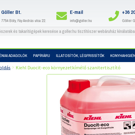
Göller Bt.
E-mail
+36 2
7754 Bóly, Fáy András utca 22.
info@goller.hu
Göller 
IÉNIAI ADAGOLÓK
PAPÍRÁRU
ILLATOSÍTÓK, LÉGFRISSÍTŐK
KONYHAHIGIÉN
oldás
Kiehl Duocit-eco környezetkímélő szanitertisztító