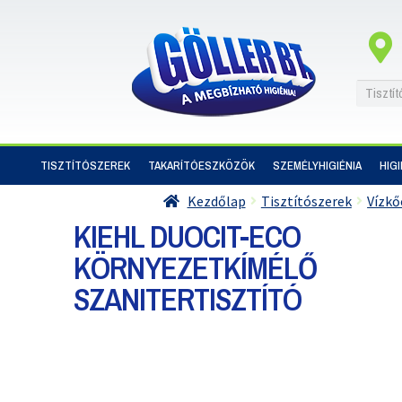
TISZTÍTÓSZEREK
TAKARÍTÓESZKÖZÖK
SZEMÉLYHIGIÉNIA
HIG
Kezdőlap
Tisztítószerek
Vízkő
KIEHL DUOCIT-ECO
KÖRNYEZETKÍMÉLŐ
SZANITERTISZTÍTÓ