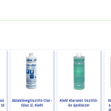
isú
Ablak/üvegtisztító Clar-
Kiehl Klaronet tisztító-
K
 10
Glas 1l, Kiehl
és ápolószer
a
d