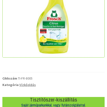
Cikkszám
TI-FR-8005
Kategória
Vízkőoldás
Tisztítószer-kiszállítás
Saját járműparkunkkal, vagy futárszolgálattal.