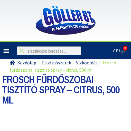
0
0
Ft
ILLATOSÍTÓK, LÉGFRISSÍTŐK
Kezdőlap
Tisztítószerek
Vízkőoldás
Frosch
fürdőszobai tisztító spray – citrus, 500 ml
FROSCH FÜRDŐSZOBAI
TISZTÍTÓ SPRAY – CITRUS, 500
ML