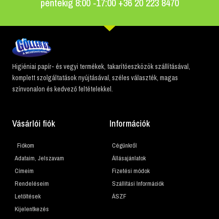
péntekig 8:00 -17:00 +36 20 223 8470
Higiéniai papír- és vegyi termékek, takarítóeszközök szállításával,
komplett szolgáltatások nyújtásával, széles választék, magas
színvonalon és kedvező feltételekkel.
Vásárlói fiók
Információk
Fiókom
Cégünkről
Adataim, Jelszavam
Állásajánlatok
Címeim
Fizetési módok
Rendeléseim
Szállítási Információk
Letöltések
ÁSZF
Kijelentkezés