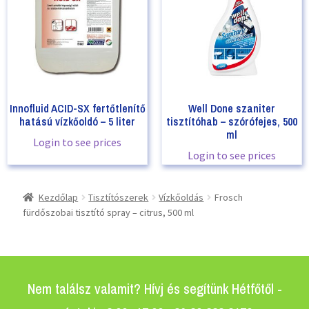
Innofluid ACID-SX fertőtlenítő
Well Done szaniter
hatású vízkőoldó – 5 liter
tisztítóhab – szórófejes, 500
ml
Login to see prices
Login to see prices
Kezdőlap
Tisztítószerek
Vízkőoldás
Frosch
fürdőszobai tisztító spray – citrus, 500 ml
Nem találsz valamit? Hívj és segítünk Hétfőtől -