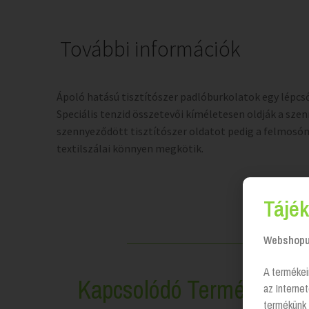
További információk
Ápoló hatású tisztítószer padlóburkolatok egy lépcs
Speciális tenzid összetevői kíméletesen oldják a sze
szennyeződött tisztítószer oldatot pedig a felmos
textilszálai könnyen megkötik.
Tájék
Webshopun
A termékei
Kapcsolódó Termékek
az Interne
termékünk 