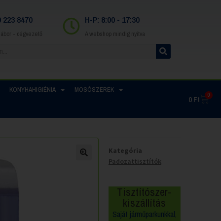
0 223 8470
H-P: 8:00 - 17:30
Gábor - cégvezető
A webshop mindig nyitva
KONYHAHIGIÉNIA
MOSÓSZEREK
0
0
Ft
Kategória
Padozattisztítók
Tisztítószer-
kiszállítás
Saját járműparkunkkal,