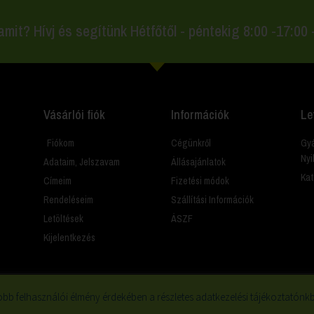
amit? Hívj és segítünk Hétfőtől - péntekig 8:00 -17:00
Vásárlói fiók
Információk
Le
Fiókom
Cégünkről
Gyá
Nyi
Adataim, Jelszavam
Állásajánlatok
Kat
Címeim
Fizetési módok
Rendeléseim
Szállítási Információk
Letöltések
ÁSZF
Kijelentkezés
bb felhasználói élmény érdekében a részletes adatkezelési tájékoztatónkba