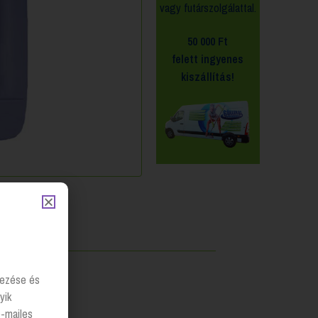
vagy futárszolgálattal.
50 000 Ft
felett
ingyenes
kiszállítás!
lyezése és
yik
e-mailes