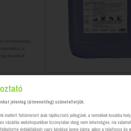
ős felmosáshoz.
nnyeződést, a
ómop huzatok
oztató
kat jelenleg (átmenetileg) szüneteltetjük.
nk mellett feltüntetett árak tájékoztató jellegűek, a termékek kosárba he
tes vásárlás webshopunkban bizonytalan ideig nem lehetséges. Ha valamel
felkeltette érdeklődését vagy kérdése lenne iránta, akkor a telefonos és 