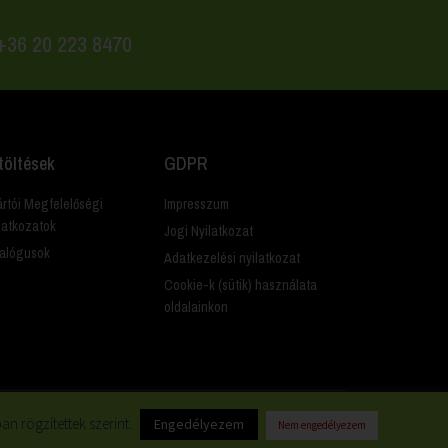
 +36 20 223 8470
töltések
GDPR
rtói Megfelelőségi
Impresszum
latkozatok
Jogi Nyilatkozat
alógusok
Adatkezelési nyilatkozat
Cookie-k (sütik) használata
oldalainkon
n rögzítettek szerint.
Engedélyezem
Nem engedélyezem