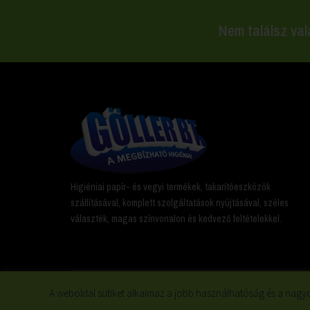
Nem találsz val
Higiéniai papír- és vegyi termékek, takarítóeszközök
szállításával, komplett szolgáltatások nyújtásával, széles
választék, magas színvonalon és kedvező feltételekkel.
A weboldal sütiket alkalmaz a jobb használhatóság és a nagyo
© 2019 Minden jog fenntartva