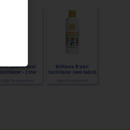
Sofix padlófényező
Brilliance ® Ipari
isztítószer – 1 liter
tisztítószer (nem habzó)
Login to see prices
Login to see prices