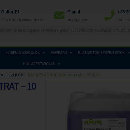
Göller Bt.
E-mail
+36 2
7754 Bóly, Fáy András utca 22.
info@goller.hu
Göller 
HIGIÉNIAI ADAGOLÓK
PAPÍRÁRU
ILLATOSÍTÓK, LÉGFRISSÍTŐK
HULLADÉKTÁROLÁS
attisztítók
Kiehl Profloor-Konzentrat – 10 liter
RAT – 10