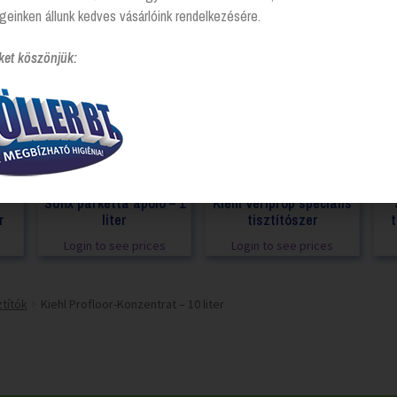
geinken állunk kedves vásárlóink rendelkezésére.
ket köszönjük:
Sofix parketta ápoló – 1
Kiehl Veriprop speciális
r
liter
tisztítószer
t
Login to see prices
Login to see prices
títók
Kiehl Profloor-Konzentrat – 10 liter