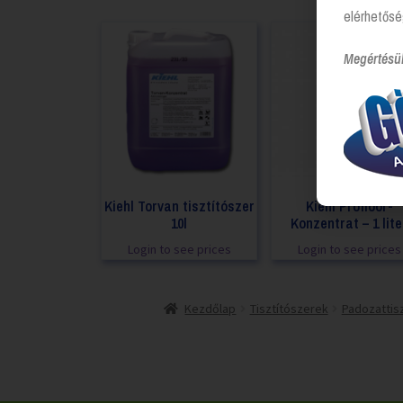
elérhetősé
Megértésü
Kiehl Torvan tisztítószer
Kiehl Profloor-
10l
Konzentrat – 1 lite
Login to see prices
Login to see prices
Kezdőlap
Tisztítószerek
Padozattisz