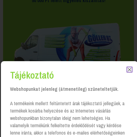
50 000 Ft felett
ingyenes kiszállítás!
Tájékoztató
Webshopunkat jelenleg (átmenetileg) szüneteltetjük.
A termékeink mellett feltüntetett árak tájékoztató jellegűek, a
termékek kosárba helyezése és az Internetes vásárlás
webshopunkban bizonytalan ideig nem lehetséges. Ha
valamelyik termékünk felkeltette érdeklődését vagy kérdése
lenne iránta, akkor a telefonos és e-mailes elérhetőségeinken