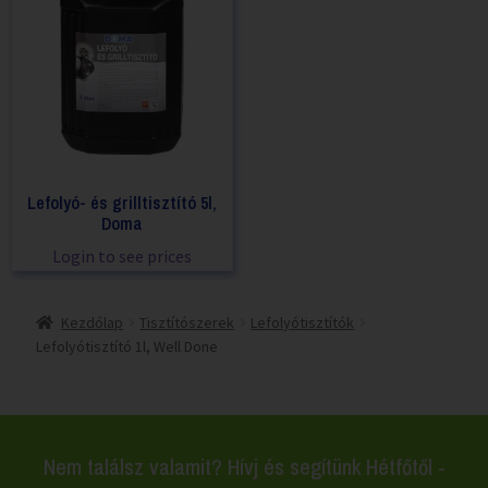
Lefolyó- és grilltisztító 5l,
Doma
Login to see prices
Kezdőlap
Tisztítószerek
Lefolyótisztítók
Lefolyótisztító 1l, Well Done
Nem találsz valamit? Hívj és segítünk Hétfőtől -