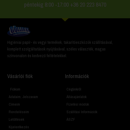
péntekig 8:00 -17:00 +36 20 223 8470
Higiéniai papír- és vegyi termékek, takarítóeszközök szállításával,
komplett szolgáltatások nyújtásával, széles választék, magas
színvonalon és kedvező feltételekkel.
Vásárlói fiók
Információk
Fiókom
Cégünkről
Adataim, Jelszavam
Állásajánlatok
Címeim
Fizetési módok
Rendeléseim
Szállítási Információk
Letöltések
ÁSZF
Kijelentkezés