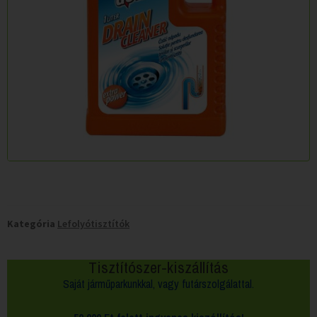
Kategória
Lefolyótisztítók
Tisztítószer-kiszállítás
Saját járműparkunkkal, vagy futárszolgálattal.