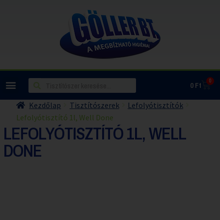
0
0
Ft
Kezdőlap
Tisztítószerek
Lefolyótisztítók
Lefolyótisztító 1l, Well Done
LEFOLYÓTISZTÍTÓ 1L, WELL
DONE