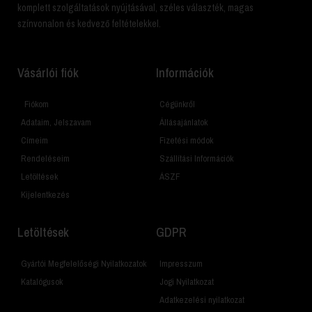
komplett szolgáltatások nyújtásával, széles választék, magas
színvonalon és kedvező feltételekkel.
Vásárlói fiók
Információk
Fiókom
Cégünkről
Adataim, Jelszavam
Állásajánlatok
Címeim
Fizetési módok
Rendeléseim
Szállítási Információk
Letöltések
ÁSZF
Kijelentkezés
Letöltések
GDPR
Gyártói Megfelelőségi Nyilatkozatok
Impresszum
Katalógusok
Jogi Nyilatkozat
Adatkezelési nyilatkozat