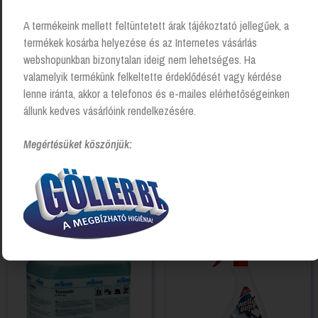
A termékeink mellett feltüntetett árak tájékoztató jellegűek, a
termékek kosárba helyezése és az Internetes vásárlás
webshopunkban bizonytalan ideig nem lehetséges. Ha
valamelyik termékünk felkeltette érdeklődését vagy kérdése
lenne iránta, akkor a telefonos és e-mailes elérhetőségeinken
állunk kedves vásárlóink rendelkezésére.
Megértésüket köszönjük:
Bútorápoló spray, Classic,
Well Done Fertix
250ml, Pronto
fertőtlenítőszer – 4 literes
Login to see prices
Login to see prices