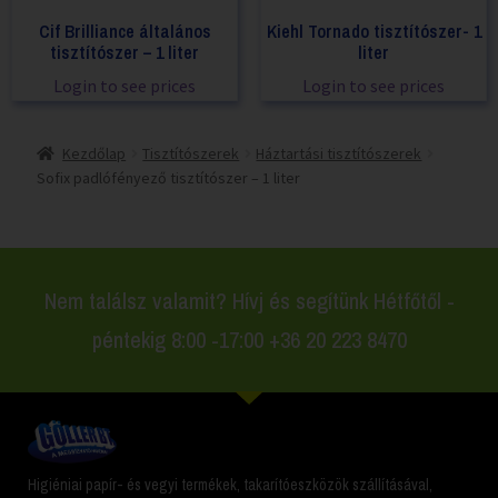
Cif Brilliance általános
Kiehl Tornado tisztítószer- 1
tisztítószer – 1 liter
liter
Login to see prices
Login to see prices
Kezdőlap
Tisztítószerek
Háztartási tisztítószerek
Sofix padlófényező tisztítószer – 1 liter
Nem találsz valamit? Hívj és segítünk Hétfőtől -
péntekig 8:00 -17:00 +36 20 223 8470
Higiéniai papír- és vegyi termékek, takarítóeszközök szállításával,