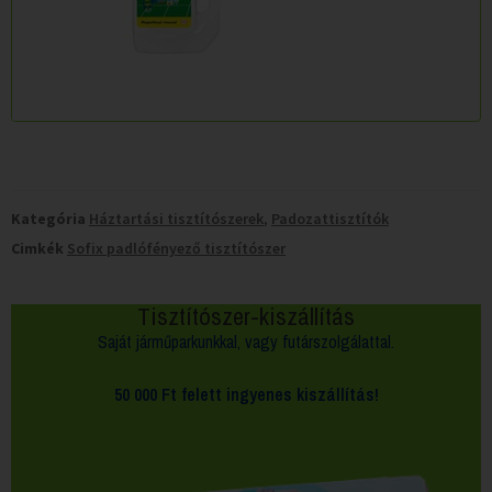
Kategória
Háztartási tisztítószerek
,
Padozattisztítók
Cimkék
Sofix padlófényező tisztítószer
Tisztítószer-kiszállítás
Saját járműparkunkkal, vagy futárszolgálattal.
50 000 Ft felett
ingyenes kiszállítás!